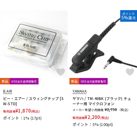
ポイント
5%
還元
新品
新品
WEB注文店頭受取可
WEB注文店頭受取可
B.AIR
YAMAHA
ビー・エアー / スウィングチップ [S
ヤマハ / TM-40BK (ブラック) チュ
W-STD]
ーナー用 マイクロフォン
¥2,750
¥
1,870
メーカー希望小売価格
（税込）
販売価格
(税込)
¥
2,200
ポイント：1%
(17pt)
販売価格
(税込)
ポイント：5%
(100pt)