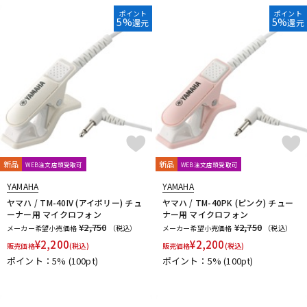
ポイント
ポイント
5%
5%
還元
還元
新品
新品
WEB注文店頭受取可
WEB注文店頭受取可
YAMAHA
YAMAHA
ヤマハ / TM-40IV (アイボリー) チュ
ヤマハ / TM-40PK (ピンク) チュー
ーナー用 マイクロフォン
ナー用 マイクロフォン
¥2,750
¥2,750
メーカー希望小売価格
（税込）
メーカー希望小売価格
（税込）
¥
2,200
¥
2,200
販売価格
(税込)
販売価格
(税込)
ポイント：5%
(100pt)
ポイント：5%
(100pt)