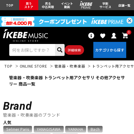
買う
売る
イベント
学割
TOP
店舗一覧
ストア
中古買取
動画
サービス
0
詳細検索
TOP
ONLINE STORE
管楽器・吹奏楽器
トランペット用アクセ
管楽器・吹奏楽器 トランペット用アクセサリ その他アクセサ
リー 商品一覧
エレキギター
アコギ/エレアコ
Brand
管楽器・吹奏楽器のブランド
ベース
ウクレレ
人気
Selmer Paris
YANAGISAWA
YAMAHA
Bach