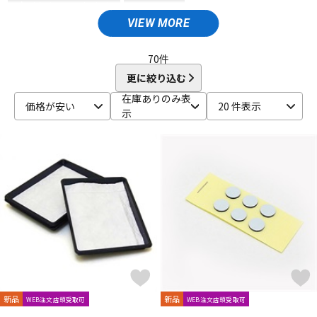
D'Addario Wood Winds
VANDOREN
ドラム
パーカッション
VIEW MORE
A
Aida
AIZEN
AKAI
Al Cass
Alexander Karavaev
Alfred Lupot
ALISYN
Anfree
Antigua
70
件
キーボード
電子ピアノ
Antoine Courtois
ARB
aS
更に絞り込む
B
在庫ありのみ表
価格が安い
20 件表示
B.AIR
B.Tilz
Bach
BAGS
BAM
Beaumont
示
管楽器
その他楽器
Beechler
Berg Larsen
BERP
Besson
BEST BRASS
BG
BIRD STRAP
BLUE JUICE
Bob Reeves
Bobby Dukoff
Boveda
Brancher
Brand
アンプ
エフェクター
Brass Lab.MOMO
Brasspire
Brasspire Unicorn
Bremner
BRESLMAIR
Brilhart
Brio
BROPRO
BSC
Buescher
Buffet Crampon
buzz
DJ機器
DTM
C-F
C.C.シャイニーケース
C.G.CONN
Cadeson
Cannonball
CAROL BRASS
Charles Davis
Chateau
ChopSaver
DTM オンライン納品
レコーディング機器
CLARKE
Claude Lakey
Colin Goldie
D'Addario Wood Winds
Dave Guardala
Denis Wick
新品
新品
WEB注文店頭受取可
WEB注文店頭受取可
DRAKE
EASTMAN
EDDIE DANIELS
EMO
FAT CAT