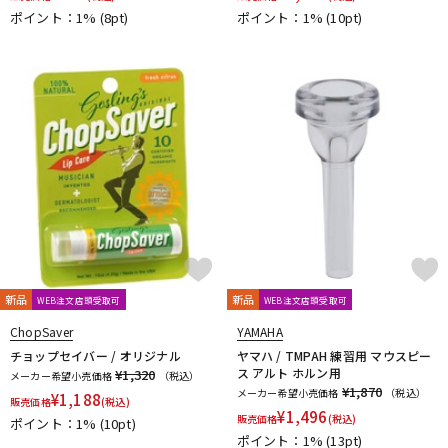
ポイント：1%
(8pt)
ポイント：1%
(10pt)
新品
新品
WEB注文店頭受取可
WEB注文店頭受取可
ChopSaver
YAMAHA
チョップセイバー / オリジナル
ヤマハ / TMPAH 練習用 マウスピー
ス アルト ホルン用
¥1,320
メーカー希望小売価格
（税込）
¥1,870
メーカー希望小売価格
（税込）
¥
1,188
販売価格
(税込)
¥
1,496
販売価格
(税込)
ポイント：1%
(10pt)
ポイント：1%
(13pt)