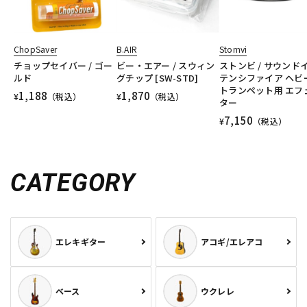
ChopSaver
B.AIR
Stomvi
チョップセイバー / ゴー
ビー・エアー / スウィン
ストンビ / サウンド
ルド
グチップ [SW-STD]
テンシファイア ヘビ
トランペット用 エフ
1,188
1,870
¥
（税込）
¥
（税込）
ター
7,150
¥
（税込）
CATEGORY
エレキギター
アコギ/エレアコ
ベース
ウクレレ