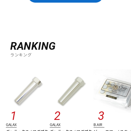
RANKING
ランキング
GALAX
GALAX
B.AIR