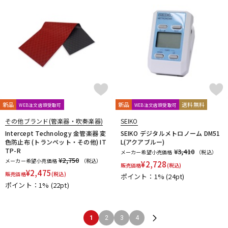
新品
新品
送料無料
WEB注文店頭受取可
WEB注文店頭受取可
その他ブランド(管楽器・吹奏楽器)
SEIKO
Intercept Technology 金管楽器 変
SEIKO デジタルメトロノーム DM51
色防止布 (トランペット・その他) IT
L(アクアブルー)
TP-R
¥3,410
メーカー希望小売価格
（税込）
¥2,750
メーカー希望小売価格
（税込）
¥
2,728
販売価格
(税込)
¥
2,475
販売価格
(税込)
ポイント：1%
(24pt)
ポイント：1%
(22pt)
1
2
3
4