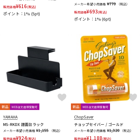
YUPON
Zac
¥770
メーカー希望小売価格
（税込）
¥
616
販売価格
(税込)
他
¥
693
販売価格
(税込)
ポイント：1%
(5pt)
アケタオカリーナ
アレキサンダー（リード）
ポイント：1%
(6pt)
ウインドブロスオリジナル
オオサワオカリナ
オオハシ
すいとる君
その他メーカー
ツルピカ君
ハリソン
ライツ
レジェール
日本娯楽
ARTinoise
Intercept Technology
Kerry Whistle
GAT Custom Brass
TK Melody
HINO
Klang
MG Leather Work
ELISE
PARAFIT
Hollywood Winds
MALTA
CG Mouthpiece
PATRICK
Wedge
Frate Precision
Shastock
BORGANI
New York Stage 1
Brass Gear
Syos
新品
新品
WEB注文店頭受取可
WEB注文店頭受取可
YAMAHA
ChopSaver
MS-RKDX 譜面台ラック
チョップセイバー / ゴールド
¥1,155
¥1,320
メーカー希望小売価格
（税込）
メーカー希望小売価格
（税込）
¥
924
¥
1,188
販売価格
(税込)
販売価格
(税込)