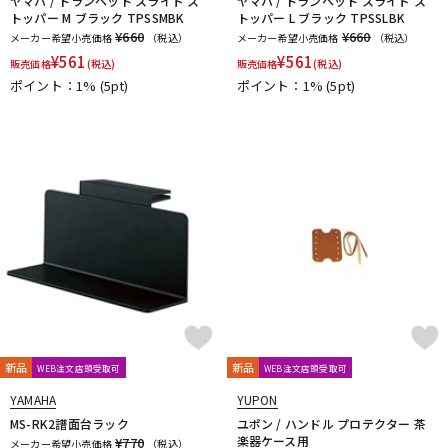
ヤマハ / トランペット スライド ス
ヤマハ / トランペット スライド ス
NONAKA
NY Classic
OCHRES
OKURA + MUTE
トッパー M ブラック TPSSMBK
トッパー L ブラック TPSSLBK
¥660
¥660
メーカー希望小売価格
（税込）
メーカー希望小売価格
（税込）
Otto Link
P&H
Paul Mauriat
Phil Barone
Pillinger
¥
561
¥
561
POWERbreathe
PRIMA
PROTEC
Queen Brass
販売価格
(税込)
販売価格
(税込)
ポイント：1%
(5pt)
ポイント：1%
(5pt)
R-S
Rampone&Cazzani
REED GEEK
REKA
Reunion Blues
ROCHE-THOMAS
Roland
Rondino
ROUSSEAU
Rovner
RSBerkeley
Schilke
Seibold
SEIKO
Selmer Paris
Silent Felt
Silverstein
SML（Strasser Marigaux Lemaire）
SNOOPY WITH MUSIC
SOULO MUTE
SST(Schucht Sax Technology)
Stomvi
Stork
SUPERSLICK
Susato
T-Z
T.K MELODY
TABIBITO
TAHORNG
Ted Klum
THE WALLACE COLLECTION
Theo Wanne
Tom Crown
TORAYSEE
TrumCor
trumpet station
Ullven
新品
新品
WEB注文店頭受取可
WEB注文店頭受取可
Ultra breathe
Ultra-Pure
UNISON
unknown
UPMUTE
YAMAHA
YUPON
VACCHIANO
VANDOREN
VIVACE
waltons
Warburton
MS-RK2譜面台ラック
ユポン / ハンドル プロテクター 茶
Winds Score
Wood Stone
XO
YAMAHA
YANAGISAWA
楽器ケース用
¥770
メーカー希望小売価格
（税込）