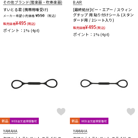
その他ブランド(管楽器・吹奏楽器)
B.AIR
配信/ライブ機器
楽器アクセサリ
FAXX
Feadog
FIBRACELL
FORESTONE
Francois Louis
すいとる君 (携帯用唾受け)
[最終処分]ビー・エアー / スウィン
グチップ 用 貼り付けシール (スタン
¥550
GALAX
Galeon
GARD BAGS
Getzen
Giardinelli
メーカー希望小売価格
（税込）
ダード用 / 2シート入り)
¥
495
GL CASES
GLOBAL
Gonzalez
Gottsu
GR
販売価格
(税込)
¥
495
中古
ヴィンテージ
販売価格
(税込)
ポイント：1%
(4pt)
GREG BLACK
H.D.A
Harmon
Harry Hartmanns
ポイント：1%
(4pt)
HERCULES
Hetman
HOLTON
HORITA
HW
iO
J-K
J.KEILWERTH
J.Michael
J.NOTE
J.W.Eastman
JAKOB WINTER
Jazzlab
JET-TONE
JK
JM Lubricants
Jo-Ral
JUPITER
K&M
KELLY
KEY LEAVES
KGU brass
Kikutani
Killarney Whistle
KING
KOLBL
L-M
LA TROMBA
LASKEY
LB LYON
Lebayle
lefreQue
Lily's tone
LOTUS
MANHASSET
MARCA
Marcinkiewicz
Marmaduke
Martin(管)
MB
MEYER
Michael Burke
MK Whistle
Monette
MONSTER OIL
Mouthpiece Cafe
Mutio
新品
新品
WEB注文店頭受取可
WEB注文店頭受取可
N-Q
YAMAHA
YAMAHA
NAKAJIMA
Neotech
Neptune
New Stone Lined