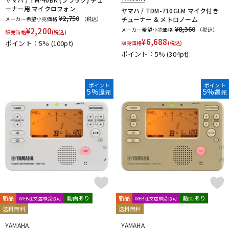
ーナー用 マイクロフォン
ヤマハ / TDM-710GLM マイク付き
¥2,750
メーカー希望小売価格
（税込）
チューナー & メトロノーム
¥8,360
¥
2,200
メーカー希望小売価格
（税込）
販売価格
(税込)
¥
6,688
ポイント：5%
(100pt)
販売価格
(税込)
ポイント：5%
(304pt)
ポイント
ポイント
5%
5%
還元
還元
新品
動画あり
新品
動画あり
WEB注文店頭受取可
WEB注文店頭受取可
送料無料
送料無料
YAMAHA
YAMAHA