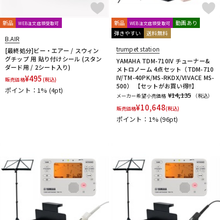
DTM オンライン納品
レコーディング機器
CLARKE
Claude Lakey
Colin Goldie
D'Addario Wood Winds
Dave Guardala
Denis Wick
新品
新品
動画あり
WEB注文店頭受取可
WEB注文店頭受取可
弾きやすい
送料無料
DRAKE
EASTMAN
EDDIE DANIELS
EMO
FAT CAT
B.AIR
配信/ライブ機器
楽器アクセサリ
FAXX
Feadog
FIBRACELL
FORESTONE
Francois Louis
trumpet station
[最終処分]ビー・エアー / スウィン
グチップ 用 貼り付けシール (スタン
GALAX
Galeon
GARD BAGS
Getzen
Giardinelli
YAMAHA TDM-710IV チューナー&
ダード用 / 2シート入り)
メトロノーム 4点セット（TDM-710
GL CASES
GLOBAL
Gonzalez
Gottsu
GR
¥
495
IV/TM-40PK/MS-RKDX/VIVACE MS-
中古
ヴィンテージ
販売価格
(税込)
GREG BLACK
H.D.A
Harmon
Harry Hartmanns
500） 【セットがお買い得!!】
ポイント：1%
(4pt)
¥14,135
HERCULES
Hetman
HOLTON
HORITA
HW
iO
メーカー希望小売価格
（税込）
¥
10,648
J-K
販売価格
(税込)
ポイント：1%
(96pt)
J.KEILWERTH
J.Michael
J.NOTE
J.W.Eastman
JAKOB WINTER
Jazzlab
JET-TONE
JK
JM Lubricants
Jo-Ral
JUPITER
K&M
KELLY
KEY LEAVES
KGU brass
Kikutani
Killarney Whistle
KING
KOLBL
L-M
LA TROMBA
LASKEY
LB LYON
Lebayle
lefreQue
Lily's tone
LOTUS
MANHASSET
MARCA
Marcinkiewicz
Marmaduke
Martin(管)
MB
MEYER
Michael Burke
MK Whistle
Monette
MONSTER OIL