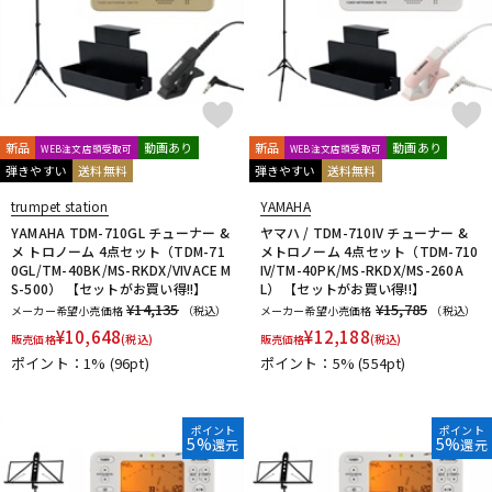
新品
動画あり
新品
動画あり
WEB注文店頭受取可
WEB注文店頭受取可
弾きやすい
送料無料
弾きやすい
送料無料
trumpet station
YAMAHA
YAMAHA TDM-710GL チューナー &
ヤマハ / TDM-710IV チューナー &
メ トロノーム 4点セット（TDM-71
メトロノーム 4点セット（TDM-710
0GL/TM-40BK/MS-RKDX/VIVACE M
IV/TM-40PK/MS-RKDX/MS-260A
S-500） 【セットがお買い得!!】
L） 【セットがお買い得!!】
¥14,135
¥15,785
メーカー希望小売価格
（税込）
メーカー希望小売価格
（税込）
¥
10,648
¥
12,188
販売価格
(税込)
販売価格
(税込)
ポイント：1%
(96pt)
ポイント：5%
(554pt)
ポイント
ポイント
5%
5%
還元
還元