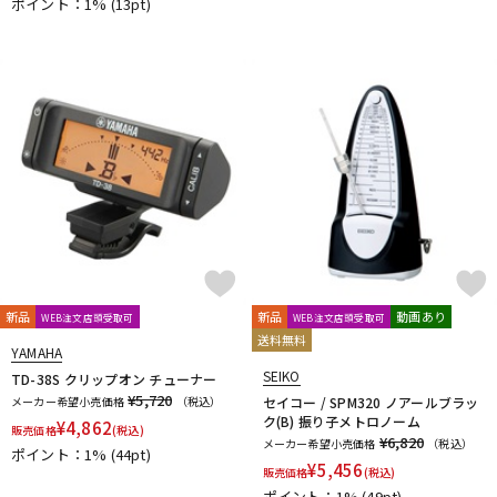
ポイント：1%
(13pt)
新品
新品
動画あり
WEB注文店頭受取可
WEB注文店頭受取可
送料無料
YAMAHA
SEIKO
TD-38S クリップオン チューナー
¥5,720
メーカー希望小売価格
（税込）
セイコー / SPM320 ノアールブラッ
ク(B) 振り子メトロノーム
¥
4,862
販売価格
(税込)
¥6,820
メーカー希望小売価格
（税込）
ポイント：1%
(44pt)
¥
5,456
販売価格
(税込)
ポイント：1%
(49pt)