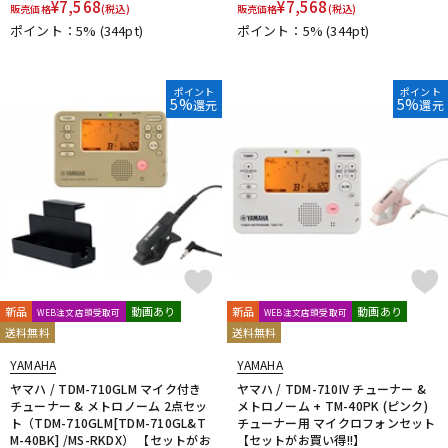
¥
7,568
¥
7,568
販売価格
(税込)
販売価格
(税込)
ポイント：5%
(344pt)
ポイント：5%
(344pt)
ポイント
ポイント
5%
5%
還元
還元
新品
動画あり
新品
動画あり
WEB注文店頭受取可
WEB注文店頭受取可
送料無料
送料無料
YAMAHA
YAMAHA
ヤマハ / TDM-710GLM マイク付き
ヤマハ / TDM-710IV チューナー &
チューナー & メトロノーム 2点セッ
メトロノーム + TM-40PK (ピンク)
ト（TDM-710GLM[TDM-710GL&T
チューナー用 マイクロフォンセット
M-40BK] /MS-RKDX） 【セットがお
【セットがお買い得!!】