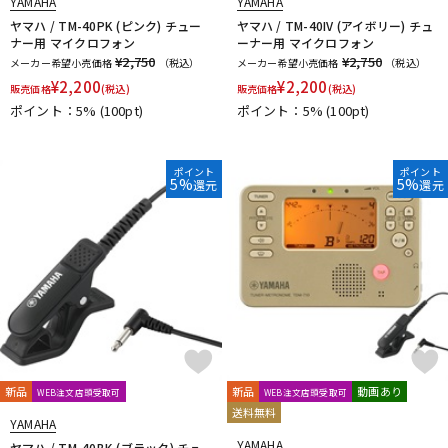
YAMAHA
YAMAHA
ヤマハ / TM-40PK (ピンク) チュー
ヤマハ / TM-40IV (アイボリー) チュ
ナー用 マイクロフォン
ーナー用 マイクロフォン
¥2,750
¥2,750
メーカー希望小売価格
（税込）
メーカー希望小売価格
（税込）
¥
2,200
¥
2,200
販売価格
(税込)
販売価格
(税込)
ポイント：5%
(100pt)
ポイント：5%
(100pt)
ポイント
ポイント
5%
5%
還元
還元
新品
新品
動画あり
WEB注文店頭受取可
WEB注文店頭受取可
送料無料
YAMAHA
YAMAHA
ヤマハ / TM-40BK (ブラック) チュ