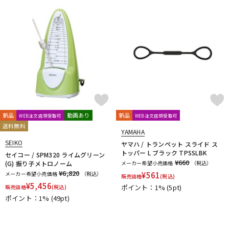
新品
動画あり
新品
WEB注文店頭受取可
WEB注文店頭受取可
送料無料
YAMAHA
SEIKO
ヤマハ / トランペット スライド ス
トッパー L ブラック TPSSLBK
セイコー / SPM320 ライムグリーン
¥660
(G) 振り子メトロノーム
メーカー希望小売価格
（税込）
¥6,820
メーカー希望小売価格
（税込）
¥
561
販売価格
(税込)
¥
5,456
ポイント：1%
(5pt)
販売価格
(税込)
ポイント：1%
(49pt)