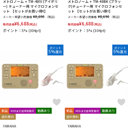
メトロノーム + TM-40IV (アイボリ
メトロノーム + TM-40BK (ブラッ
ー) チューナー用 マイクロフォンセ
ク)チューナー用 マイクロフォンセ
ット 【セットがお買い得!!】
ット 【セットがお買い得!!】
¥8,690
¥8,690
メーカー希望小売価格
（税込）
メーカー希望小売価格
（税込）
¥
6,688
¥
6,688
販売価格
(税込)
販売価格
(税込)
ポイント：5%
(304pt)
ポイント：5%
(304pt)
ポイント
ポイント
5%
5%
還元
還元
新品
動画あり
新品
動画あり
WEB注文店頭受取可
WEB注文店頭受取可
送料無料
送料無料
YAMAHA
YAMAHA