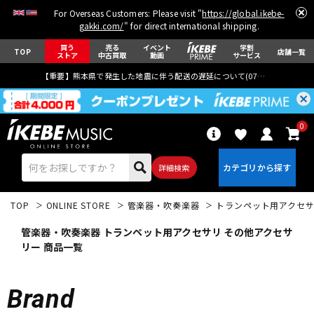
For Overseas Customers: Please visit "
https://global.ikebe-
gakki.com/
" for direct international shipping.
買う
売る
イベント
学割
TOP
店舗一覧
ストア
中古買取
動画
サービス
【重要】熊本県で発生した地震に伴う配送の遅延について(
07月29日
更新)
0
詳細検索
TOP
ONLINE STORE
管楽器・吹奏楽器
トランペット用アクセ
管楽器・吹奏楽器 トランペット用アクセサリ その他アクセサ
リー 商品一覧
エレキギター
アコギ/エレアコ
Brand