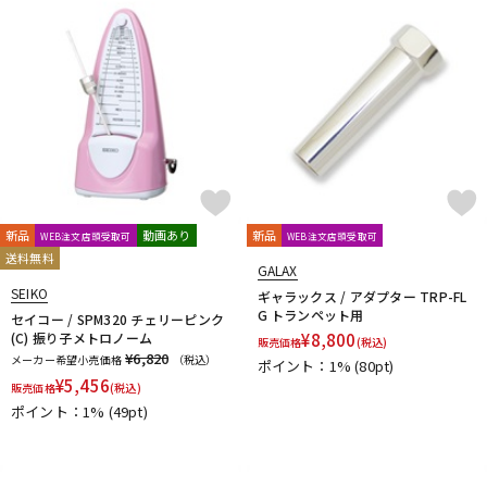
新品
動画あり
新品
WEB注文店頭受取可
WEB注文店頭受取可
送料無料
GALAX
SEIKO
ギャラックス / アダプター TRP-FL
G トランペット用
セイコー / SPM320 チェリーピンク
(C) 振り子メトロノーム
¥
8,800
販売価格
(税込)
¥6,820
メーカー希望小売価格
（税込）
ポイント：1%
(80pt)
¥
5,456
販売価格
(税込)
ポイント：1%
(49pt)