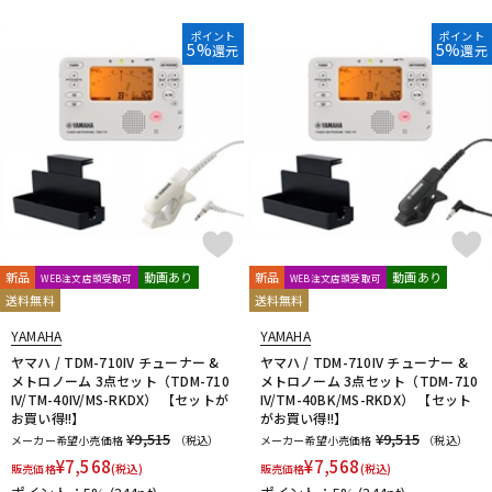
ポイント
ポイント
5%
5%
還元
還元
新品
動画あり
新品
動画あり
WEB注文店頭受取可
WEB注文店頭受取可
送料無料
送料無料
YAMAHA
YAMAHA
ヤマハ / TDM-710IV チューナー &
ヤマハ / TDM-710IV チューナー &
メトロノーム 3点セット（TDM-710
メトロノーム 3点セット（TDM-710
IV/TM-40IV/MS-RKDX） 【セットが
IV/TM-40BK/MS-RKDX） 【セット
お買い得!!】
がお買い得!!】
¥9,515
¥9,515
メーカー希望小売価格
（税込）
メーカー希望小売価格
（税込）
¥
7,568
¥
7,568
販売価格
(税込)
販売価格
(税込)