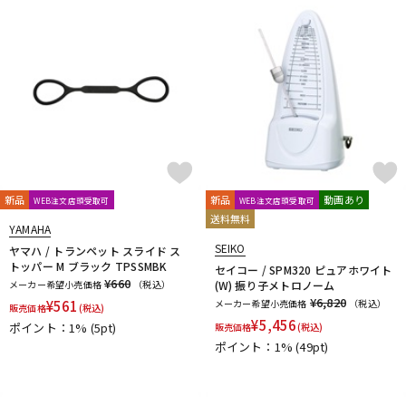
新品
新品
動画あり
WEB注文店頭受取可
WEB注文店頭受取可
送料無料
YAMAHA
SEIKO
ヤマハ / トランペット スライド ス
トッパー M ブラック TPSSMBK
セイコー / SPM320 ピュアホワイト
¥660
メーカー希望小売価格
（税込）
(W) 振り子メトロノーム
¥6,820
¥
561
メーカー希望小売価格
（税込）
販売価格
(税込)
¥
5,456
ポイント：1%
(5pt)
販売価格
(税込)
ポイント：1%
(49pt)