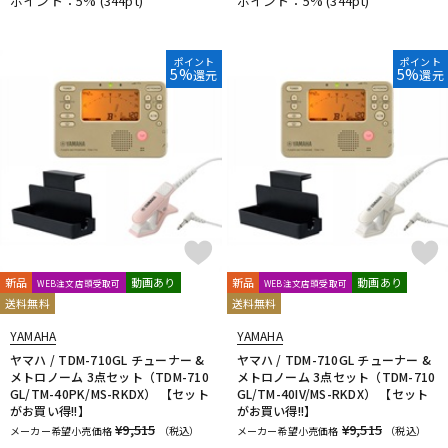
ポイント：5%
(344pt)
ポイント：5%
(344pt)
ポイント
ポイント
5%
5%
還元
還元
新品
動画あり
新品
動画あり
WEB注文店頭受取可
WEB注文店頭受取可
送料無料
送料無料
YAMAHA
YAMAHA
ヤマハ / TDM-710GL チューナー &
ヤマハ / TDM-710GL チューナー &
メトロノーム 3点セット（TDM-710
メトロノーム 3点セット（TDM-710
GL/TM-40PK/MS-RKDX） 【セット
GL/TM-40IV/MS-RKDX） 【セット
がお買い得!!】
がお買い得!!】
¥9,515
¥9,515
メーカー希望小売価格
（税込）
メーカー希望小売価格
（税込）