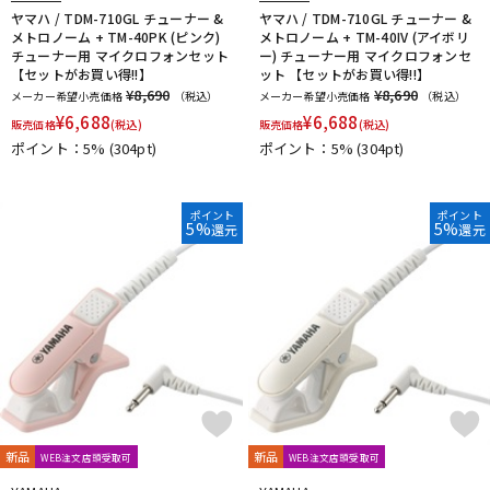
ヤマハ / TDM-710GL チューナー &
ヤマハ / TDM-710GL チューナー &
メトロノーム + TM-40PK (ピンク)
メトロノーム + TM-40IV (アイボリ
チューナー用 マイクロフォンセット
ー) チューナー用 マイクロフォンセ
【セットがお買い得!!】
ット 【セットがお買い得!!】
¥8,690
¥8,690
メーカー希望小売価格
（税込）
メーカー希望小売価格
（税込）
¥
6,688
¥
6,688
販売価格
(税込)
販売価格
(税込)
ポイント：5%
(304pt)
ポイント：5%
(304pt)
ポイント
ポイント
5%
5%
還元
還元
新品
新品
WEB注文店頭受取可
WEB注文店頭受取可