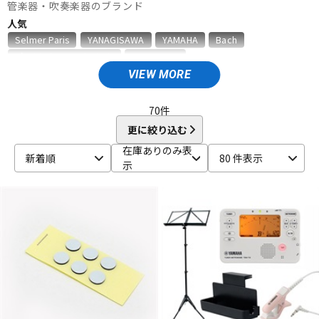
管楽器・吹奏楽器のブランド
ベース
ウクレレ
人気
Selmer Paris
YANAGISAWA
YAMAHA
Bach
D'Addario Wood Winds
VANDOREN
ドラム
パーカッション
VIEW MORE
A
Aida
AIZEN
AKAI
Al Cass
Alexander Karavaev
Alfred Lupot
ALISYN
Anfree
Antigua
70
件
キーボード
電子ピアノ
Antoine Courtois
ARB
aS
更に絞り込む
B
在庫ありのみ表
新着順
80 件表示
B.AIR
B.Tilz
Bach
BAGS
BAM
Beaumont
示
管楽器
その他楽器
Beechler
Berg Larsen
BERP
Besson
BEST BRASS
BG
BIRD STRAP
BLUE JUICE
Bob Reeves
Bobby Dukoff
Boveda
Brancher
Brand
アンプ
エフェクター
Brass Lab.MOMO
Brasspire
Brasspire Unicorn
Bremner
BRESLMAIR
Brilhart
Brio
BROPRO
BSC
Buescher
Buffet Crampon
buzz
DJ機器
DTM
C-F
C.C.シャイニーケース
C.G.CONN
Cadeson
Cannonball
CAROL BRASS
Charles Davis
Chateau
ChopSaver