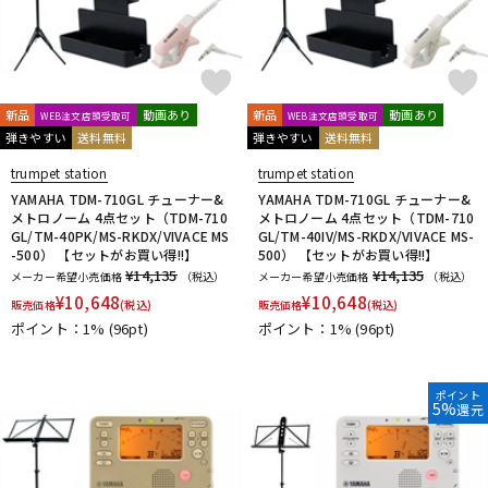
Ultra breathe
Ultra-Pure
UNISON
unknown
UPMUTE
VACCHIANO
VANDOREN
VIVACE
waltons
Warburton
Winds Score
Wood Stone
XO
YAMAHA
YANAGISAWA
YUPON
Zac
他
新品
動画あり
新品
動画あり
WEB注文店頭受取可
WEB注文店頭受取可
アケタオカリーナ
アレキサンダー（リード）
弾きやすい
送料無料
弾きやすい
送料無料
ウインドブロスオリジナル
オオサワオカリナ
オオハシ
trumpet station
trumpet station
すいとる君
その他メーカー
ツルピカ君
ハリソン
YAMAHA TDM-710GL チューナー&
YAMAHA TDM-710GL チューナー&
ライツ
レジェール
日本娯楽
ARTinoise
メトロノーム 4点セット（TDM-710
メトロノーム 4点セット（TDM-710
GL/TM-40PK/MS-RKDX/VIVACE MS
GL/TM-40IV/MS-RKDX/VIVACE MS-
Intercept Technology
Kerry Whistle
GAT Custom Brass
-500） 【セットがお買い得!!】
500） 【セットがお買い得!!】
TK Melody
HINO
Klang
MG Leather Work
ELISE
¥14,135
¥14,135
メーカー希望小売価格
（税込）
メーカー希望小売価格
（税込）
PARAFIT
Hollywood Winds
MALTA
CG Mouthpiece
¥
10,648
¥
10,648
販売価格
(税込)
販売価格
(税込)
PATRICK
Wedge
Frate Precision
Shastock
BORGANI
ポイント：1%
(96pt)
ポイント：1%
(96pt)
New York Stage 1
Brass Gear
Syos
ポイント
5%
還元