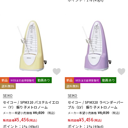
新品
動画あり
新品
動画あり
WEB注文店頭受取可
WEB注文店頭受取可
送料無料
送料無料
SEIKO
SEIKO
セイコー / SPM320 パステルイエロ
セイコー / SPM320 ラベンダーパー
ー（Y） 振り子メトロノーム
プル（LV） 振り子メトロノーム
¥6,820
¥6,820
メーカー希望小売価格
（税込）
メーカー希望小売価格
（税込）
¥
5,456
¥
5,456
販売価格
(税込)
販売価格
(税込)
ポイント：1%
(49pt)
ポイント：1%
(49pt)