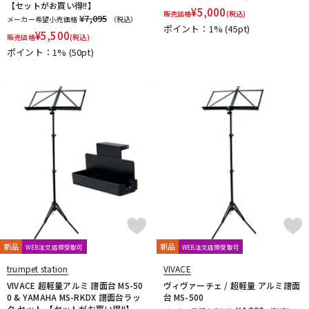
【セットがお買い得!!】
¥
5,000
販売価格
(税込)
¥7,095
メーカー希望小売価格
（税込）
ポイント：1%
(45pt)
¥
5,500
販売価格
(税込)
ポイント：1%
(50pt)
新品
新品
WEB注文店頭受取可
WEB注文店頭受取可
trumpet station
VIVACE
VIVACE 超軽量アルミ 譜面台 MS-50
ヴィヴァーチェ / 超軽量 アルミ譜面
0 & YAMAHA MS-RKDX 譜面台ラッ
台 MS-500
ク セット 【セットがお買い得!!】