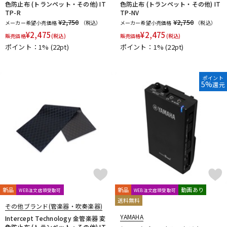
色防止布 (トランペット・その他) IT
色防止布 (トランペット・その他) IT
TP-R
TP-NV
¥2,750
¥2,750
メーカー希望小売価格
（税込）
メーカー希望小売価格
（税込）
¥
2,475
¥
2,475
販売価格
(税込)
販売価格
(税込)
ポイント：1%
(22pt)
ポイント：1%
(22pt)
ポイント
5%
還元
新品
新品
動画あり
WEB注文店頭受取可
WEB注文店頭受取可
送料無料
その他ブランド(管楽器・吹奏楽器)
YAMAHA
Intercept Technology 金管楽器 変
色防止布 (トランペット・その他) IT