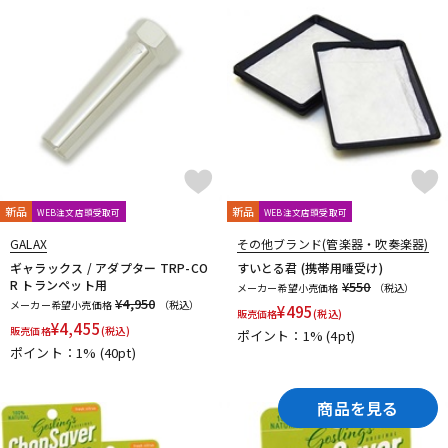
新品
新品
WEB注文店頭受取可
WEB注文店頭受取可
GALAX
その他ブランド(管楽器・吹奏楽器)
ギャラックス / アダプター TRP-CO
すいとる君 (携帯用唾受け)
R トランペット用
¥550
メーカー希望小売価格
（税込）
¥4,950
メーカー希望小売価格
（税込）
¥
495
販売価格
(税込)
¥
4,455
販売価格
(税込)
ポイント：1%
(4pt)
ポイント：1%
(40pt)
商品を見る