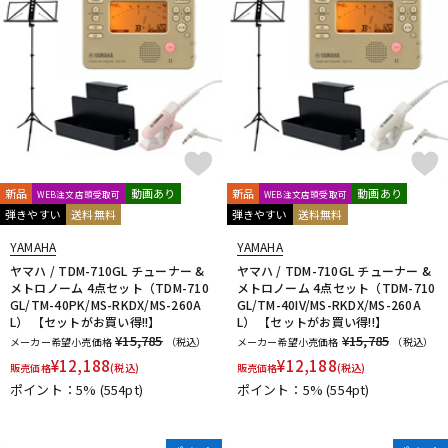
新品
動画あり
新品
動画あり
WEB注文店頭受取可
WEB注文店頭受取可
弾きやすい
送料無料
弾きやすい
送料無料
YAMAHA
YAMAHA
ヤマハ / TDM-710GL チューナー &
ヤマハ / TDM-710GL チューナー &
メトロノーム 4点セット（TDM-710
メトロノーム 4点セット（TDM-710
GL/TM-40PK/MS-RKDX/MS-260A
GL/TM-40IV/MS-RKDX/MS-260A
L） 【セットがお買い得!!】
L） 【セットがお買い得!!】
¥15,785
¥15,785
メーカー希望小売価格
（税込）
メーカー希望小売価格
（税込）
¥
12,188
¥
12,188
販売価格
(税込)
販売価格
(税込)
ポイント：5%
(554pt)
ポイント：5%
(554pt)