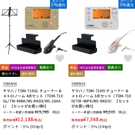
ポイント
ポイント
5%
5%
還元
還元
新品
動画あり
新品
動画あり
WEB注文店頭受取可
WEB注文店頭受取可
弾きやすい
送料無料
送料無料
YAMAHA
YAMAHA
ヤマハ / TDM-710GL チューナー &
ヤマハ / TDM-710IV チューナー &
メトロノーム 4点セット（TDM-710
メトロノーム 3点セット（TDM-710
GL/TM-40BK/MS-RKDX/MS-260A
IV/TM-40PK/MS-RKDX） 【セット
L） 【セットがお買い得!!】
がお買い得!!】
¥15,785
¥9,515
メーカー希望小売価格
（税込）
メーカー希望小売価格
（税込）
¥
12,188
¥
7,568
販売価格
(税込)
販売価格
(税込)
ポイント：5%
(554pt)
ポイント：5%
(344pt)