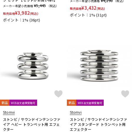
¥4,290
メーカー希望小売価格
（税込）
¥5,445
メーカー希望小売価格
（税込）
¥
3,432
販売価格
(税込)
¥
3,982
販売価格
(税込)
ポイント：1%
(31pt)
ポイント：1%
(36pt)
新品
新品
WEB注文店頭受取可
WEB注文店頭受取可
Stomvi
Stomvi
ストンビ / サウンドインテンシファ
ストンビ / サウンドインテンシファ
イア ヘビー トランペット用 エフェ
イア スタンダード トランペット用
クター
エフェクター