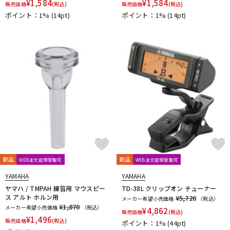
¥
1,584
¥
1,584
販売価格
(税込)
販売価格
(税込)
ポイント：1%
(14pt)
ポイント：1%
(14pt)
新品
新品
WEB注文店頭受取可
WEB注文店頭受取可
YAMAHA
YAMAHA
ヤマハ / TMPAH 練習用 マウスピー
TD-38L クリップオン チューナー
ス アルト ホルン用
¥5,720
メーカー希望小売価格
（税込）
¥1,870
メーカー希望小売価格
（税込）
¥
4,862
販売価格
(税込)
¥
1,496
販売価格
(税込)
ポイント：1%
(44pt)