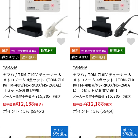
新品
動画あり
新品
動画あり
WEB注文店頭受取可
WEB注文店頭受取可
弾きやすい
送料無料
弾きやすい
送料無料
YAMAHA
YAMAHA
ヤマハ / TDM-710IV チューナー &
ヤマハ / TDM-710IV チューナー &
メトロノーム 4点セット（TDM-710
メトロノーム 4点セット（TDM-710
IV/TM-40IV/MS-RKDX/MS-260AL）
IV/TM-40BK/MS-RKDX/MS-260A
【セットがお買い得!!】
L） 【セットがお買い得!!】
¥15,785
¥15,785
メーカー希望小売価格
（税込）
メーカー希望小売価格
（税込）
¥
12,188
¥
12,188
販売価格
(税込)
販売価格
(税込)
ポイント：5%
(554pt)
ポイント：5%
(554pt)
ポイント
ポイント
5%
5%
還元
還元