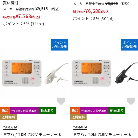
買い得!!】
¥8,690
メーカー希望小売価格
（税込）
¥9,515
メーカー希望小売価格
（税込）
¥
6,688
販売価格
(税込)
¥
7,568
販売価格
(税込)
ポイント：5%
(304pt)
ポイント：5%
(344pt)
ポイント
ポイント
5%
5%
還元
還元
新品
動画あり
新品
動画あり
WEB注文店頭受取可
WEB注文店頭受取可
送料無料
送料無料
YAMAHA
YAMAHA
ヤマハ / TDM-710IV チューナー &
ヤマハ / TDM-710IV チューナー &