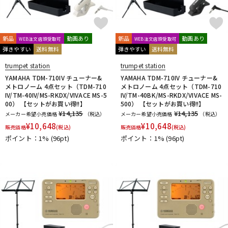
Mouthpiece Cafe
Mutio
N-Q
NAKAJIMA
Neotech
Neptune
New Stone Lined
新品
動画あり
新品
動画あり
WEB注文店頭受取可
WEB注文店頭受取可
NONAKA
NY Classic
OCHRES
OKURA + MUTE
弾きやすい
送料無料
弾きやすい
送料無料
Otto Link
P&H
Paul Mauriat
Phil Barone
Pillinger
trumpet station
trumpet station
POWERbreathe
PRIMA
PROTEC
Queen Brass
YAMAHA TDM-710IV チューナー&
YAMAHA TDM-710IV チューナー&
R-S
メトロノーム 4点セット（TDM-710
メトロノーム 4点セット（TDM-710
Rampone&Cazzani
REED GEEK
REKA
Reunion Blues
IV/TM-40IV/MS-RKDX/VIVACE MS-5
IV/TM-40BK/MS-RKDX/VIVACE MS-
00） 【セットがお買い得!!】
500） 【セットがお買い得!!】
ROCHE-THOMAS
Roland
Rondino
ROUSSEAU
Rovner
¥14,135
¥14,135
メーカー希望小売価格
（税込）
メーカー希望小売価格
（税込）
RSBerkeley
Schilke
Seibold
SEIKO
Selmer Paris
¥
10,648
¥
10,648
販売価格
(税込)
販売価格
(税込)
Silent Felt
Silverstein
SML（Strasser Marigaux Lemaire）
ポイント：1%
(96pt)
ポイント：1%
(96pt)
SNOOPY WITH MUSIC
SOULO MUTE
SST(Schucht Sax Technology)
Stomvi
Stork
SUPERSLICK
Susato
T-Z
T.K MELODY
TABIBITO
TAHORNG
Ted Klum
THE WALLACE COLLECTION
Theo Wanne
Tom Crown
TORAYSEE
TrumCor
trumpet station
Ullven