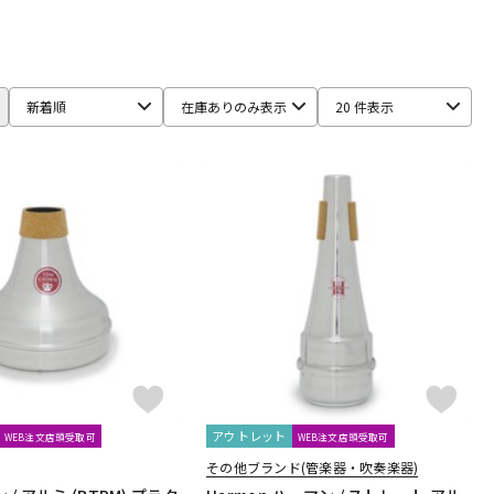
配信/ライブ
楽器アクセサ
aS
機器
リ
STRAP
BLUE JUICE
Bob Reeves
Bobby Dukoff
Boveda
新着順
在庫ありのみ表示
20 件表示
BSC
Buescher
Buffet Crampon
buzz
Claude Lakey
Colin Goldie
D'Addario Wood Winds
ONE
Francois Louis
.A
Harmon
Harry Hartmanns
HERCULES
Hetman
PITER
K&M
KELLY
KEY LEAVES
KGU brass
Kikutani
maduke
Martin(管)
MB
MEYER
Michael Burke
アウトレット
WEB注文店頭受取可
WEB注文店頭受取可
その他ブランド(管楽器・吹奏楽器)
Paul Mauriat
Phil Barone
Pillinger
POWERbreathe