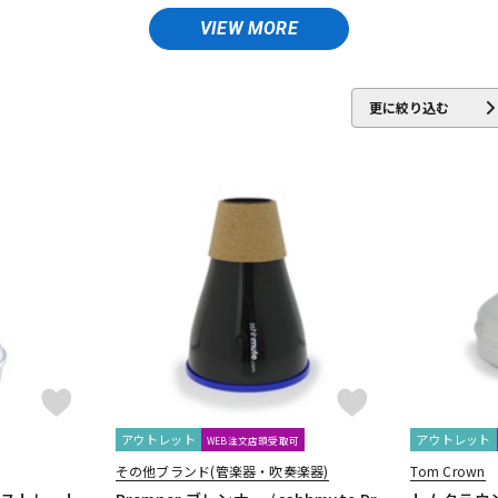
DTM オンラ
レコーディン
VIEW MORE
ed Lupot
ALISYN
Anfree
Antigua
Antoine Courtois
ARB
イン納品
グ機器
ler
Berg Larsen
BERP
Besson
BEST BRASS
BG
BIRD 
更に絞り込む
e Unicorn
Bremner
BRESLMAIR
Brilhart
Brio
BROPRO
ジ
CAROL BRASS
Charles Davis
Chateau
ChopSaver
CLARKE
NIELS
EMO
FAT CAT
FAXX
Feadog
FIBRACELL
FOREST
 CASES
GLOBAL
Gonzalez
Gottsu
GR
GREG BLACK
H.D
INTER
Jazzlab
JET-TONE
JK
JM Lubricants
Jo-Ral
JU
ly's tone
LOTUS
MANHASSET
MARCA
Marcinkiewicz
Mar
Mutio
アウトレット
アウトレット
WEB注文店頭受取可
その他ブランド(管楽器・吹奏楽器)
Tom Crown
KA
NY Classic
OCHRES
OKURA + MUTE
Otto Link
P&H