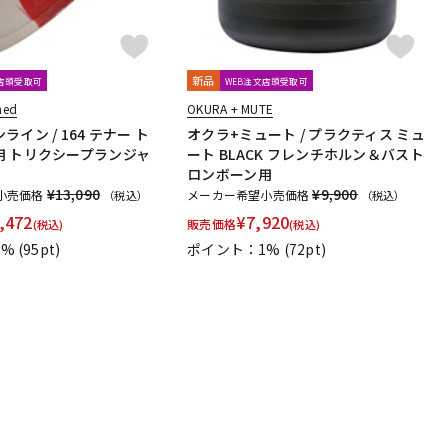
新品
文店頭受取可
WEB注文店頭受取可
ned
OKURA + MUTE
イン / 164 テナー ト
オクラ+ミュート / プラクティス ミュ
用 トリクシープランジャ
ート BLACK フレンチホルン＆バスト
ロンボーン用
¥13,090
¥9,900
小売価格
メーカー希望小売価格
（税込）
（税込）
,472
¥
7,920
販売価格
(税込)
(税込)
1%
(95pt)
ポイント：1%
(72pt)