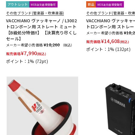
アウトレット
新品
WEB注文店頭受取可
WEB注文店頭受取可
その他ブランド(管楽器・吹奏楽器)
その他ブランド(管楽器・吹奏
VACCHIANO ヴァッキャーノ / L3002
VACCHIANO ヴァッキャーノ
トロンボーン用 ストレート ミュート
トロンボーン用 ストレー
【B級処分特価!!】 【決算売り尽くし
¥18,
メーカー希望小売価格
セール】
¥
14,608
販売価格
(税込)
¥18,260
メーカー希望小売価格
（税込）
ポイント：1%
(132pt)
¥
7,990
販売価格
(税込)
ポイント：1%
(72pt)