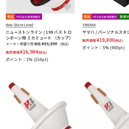
新品
新品
動画
WEB注文店頭受取可
WEB注文店頭受取可
New Stone Lined
YAMAHA
ニューストンライン / 199 バス トロ
ヤマハ / パーソナルスタジ
ンボーン用 ミカミュート （カップ）
¥
19,800
販売価格
(税込)
¥21,230
メーカー希望小売価格
（税込）
ポイント：5%
(900pt)
¥
16,984
販売価格
(税込)
ポイント：1%
(154pt)