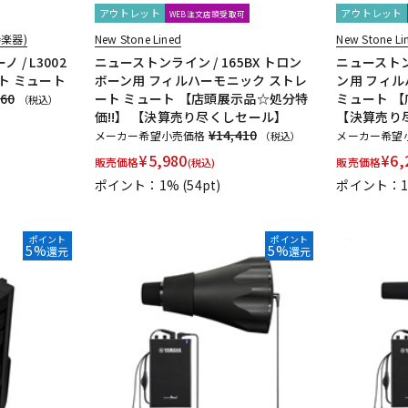
アウトレット
アウトレット
WEB注文店頭受取可
楽器)
New Stone Lined
New Stone Li
 / L3002
ニューストンライン / 165BX トロン
ニューストン
ト ミュート
ボーン用 フィルハーモニック ストレ
ン用 フィル
260
ート ミュート 【店頭展示品☆処分特
ミュート 【
（税込）
価!!】 【決算売り尽くしセール】
【決算売り
¥14,410
メーカー希望小売価格
メーカー希望
（税込）
¥
5,980
¥
6,
販売価格
販売価格
(税込)
ポイント：1%
(54pt)
ポイント：
ポイント
ポイント
5%
5%
還元
還元