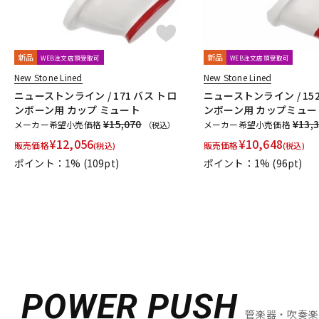
新品
新品
WEB注文店頭受取可
WEB注文店頭受取可
New Stone Lined
New Stone Lined
ニューストンライン / 171 バス トロ
ニューストンライン / 15
ンボーン用 カップ ミュート
ンボーン用 カップミュー
¥15,070
¥13,
メーカー希望小売価格
メーカー希望小売価格
（税込）
¥
12,056
¥
10,648
販売価格
販売価格
(税込)
(税込)
ポイント：1%
(109pt)
ポイント：1%
(96pt)
POWER PUSH
管楽器・吹奏楽