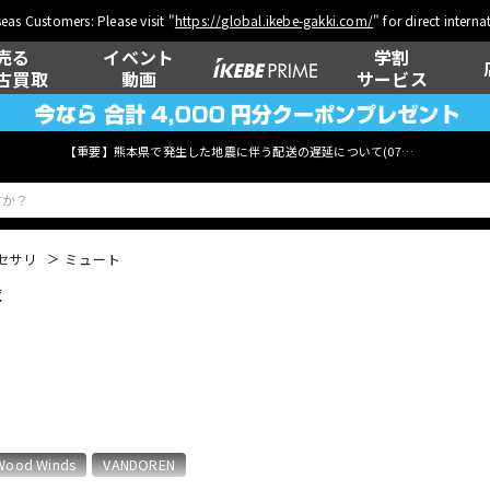
eas Customers: Please visit "
https://global.ikebe-gakki.com/
" for direct intern
売る
イベント
学割
古買取
動画
サービス
【重要】熊本県で発生した地震に伴う配送の遅延について(
07月29日
更新)
セサリ
ミュート
覧
ベース
ウクレレ
管楽器
その他楽器
Wood Winds
VANDOREN