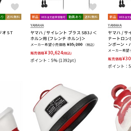
あり
送料無料
新品
動画あり
送料無料
新品
WEB注文店頭受取可
WEB注
YAMAHA
YAMAHA
オ ST
ヤマハ / サイレント ブラス SB3J ＜
ヤマハ / サ
ホルン用 (フレンチ ホルン)＞
ナートロン
¥35,200
ンボーン・
メーカー希望小売価格
（税込）
メーカー希望
¥
30,624
販売価格
(税込)
¥
30
販売価格
ポイント：5%
(1392pt)
ポイント：