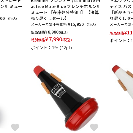
5 ストレート
Bremner ブレンナー / sshhmute Pr
トムクラウン 
ーン用 ミュー
actice Mute Blue フレンチホルン用
ティス バス
ミュート 【在庫処分特価!!】 【決算
【新品チョイ
ROCHE-THOMAS
Roland
Rondino
ROUSSEAU
Rovner
RSBe
800
売り尽くしセール】
り尽くしセ
（税込）
SNOOPY WITH MUSIC
SOULO MUTE
SST(Schucht Sax Technology)
¥15,950
メーカー希望小売価格
メーカー希望
（税込）
¥
8,980
¥
11
販売価格
(税込)
販売価格
CE COLLECTION
Theo Wanne
Tom Crown
TORAYSEE
TrumCo
¥
7,990
特別価格
(税込)
ポイント：
VIVACE
waltons
Warburton
Winds Score
Wood Stone
X
ポイント：1%
(72pt)
オリジナル
オオサワオカリナ
オオハシ
すいとる君
その他メ
GAT Custom Brass
TK Melody
HINO
Klang
MG Leather Wo
stock
BORGANI
New York Stage 1
Brass Gear
Syos