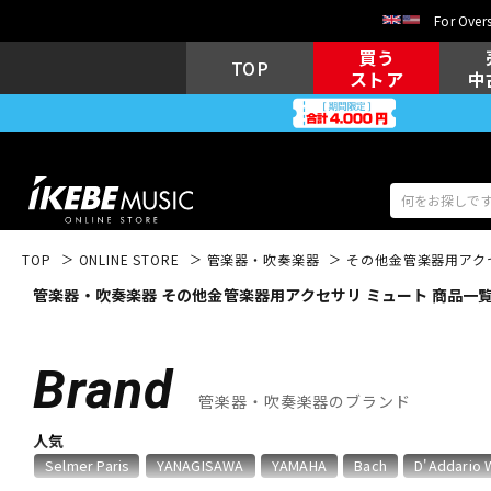
For Overs
買う
TOP
ストア
中
TOP
ONLINE STORE
管楽器・吹奏楽器
その他金管楽器用アク
管楽器・吹奏楽器 その他金管楽器用アクセサリ ミュート 商品一
アコギ/エレ
エレキギター
アコ
Brand
管楽器・吹奏楽器のブランド
キーボード
電子ピアノ
人気
Selmer Paris
YANAGISAWA
YAMAHA
Bach
D'Addario 