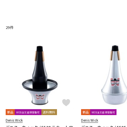
A
DJ機器
DTM
Aida
AIZEN
AKAI
Al Cass
Alexander Karavaev
Alfr
B
B.AIR
B.Tilz
Bach
BAGS
BAM
Beaumont
Beech
29
件
Brancher
Brand
Brass Lab.MOMO
Brasspire
Brasspir
中古
ヴィンテー
C-F
C.C.シャイニーケース
C.G.CONN
Cadeson
Cannonball
Dave Guardala
Denis Wick
DRAKE
EASTMAN
EDDIE DA
GALAX
Galeon
GARD BAGS
Getzen
Giardinelli
GL
HOLTON
HORITA
HW
iO
J-K
J.KEILWERTH
J.Michael
J.NOTE
J.W.Eastman
JAKOB W
Killarney Whistle
KING
KOLBL
L-M
LA TROMBA
LASKEY
LB LYON
Lebayle
lefreQue
Li
MK Whistle
Monette
MONSTER OIL
Mouthpiece Cafe
新品
送料無料
新品
WEB注文店頭受取可
WEB注文店頭受取可
N-Q
Denis Wick
Denis Wick
NAKAJIMA
Neotech
Neptune
New Stone Lined
NONA