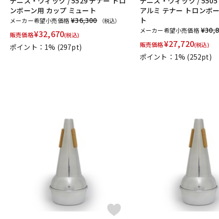
デニス・ウィック / 5529 テナー トロ
デニス・ウィック / 550
PRIMA
PROTEC
Queen Brass
ンボーン用 カップ ミュート
アルミ テナー トロンボ
R-S
¥36,300
ト
メーカー希望小売価格
（税込）
Rampone&Cazzani
REED GEEK
REKA
Reunion Blues
¥30,
メーカー希望小売価格
¥
32,670
販売価格
(税込)
Silent Felt
Silverstein
SML（Strasser Marigaux Lemaire）
¥
27,720
販売価格
(税込)
ポイント：1%
(297pt)
T-Z
ポイント：1%
(252pt)
T.K MELODY
TABIBITO
TAHORNG
Ted Klum
THE WALLA
UNISON
unknown
UPMUTE
VACCHIANO
VANDOREN
他
アケタオカリーナ
アレキサンダー（リード）
ウインドブロス
日本娯楽
ARTinoise
Intercept Technology
Kerry Whistle
CG Mouthpiece
PATRICK
Wedge
Frate Precision
Sha