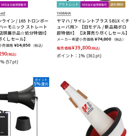
アウトレット
送料無料
WEB注文店頭受取可
WEB注文店頭受取可
ned
YAMAHA
ライン / 165 トロンボー
ヤマハ / サイレントブラス SB1X ＜チ
ハーモニック ストレート
ューバ用＞ 【旧モデル / 新品箱ボロ
店頭展示品☆処分特価!!】
超特価!!】 【決算売り尽くしセール】
尽くしセール】
¥74,800
メーカー希望小売価格
（税込）
¥14,850
小売価格
（税込）
¥
39,800
販売価格
(税込)
290
(税込)
ポイント：1%
(361pt)
1%
(57pt)
ポイント
5%
還元