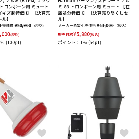
/ アルミ (BTPM) プラク
Harmon ハーマン / ストレート アル
 トロンボーン用 ミュート
ミ G3 トロンボーン用 ミュート 【在
キズ超特価!!】 【決算売
庫処分特価!!】 【決算売り尽くしセー
rkeley
Schilke
Seibold
SEIKO
Selmer Paris
ール】
ル】
Stomvi
Stork
SUPERSLICK
Susato
¥20,900
¥11,000
小売価格
メーカー希望小売価格
（税込）
（税込）
,000
¥
5,980
販売価格
(税込)
(税込)
r
trumpet station
Ullven
Ultra breathe
Ultra-Pure
1%
(100pt)
ポイント：1%
(54pt)
O
YAMAHA
YANAGISAWA
YUPON
Zac
ーカー
ツルピカ君
ハリソン
ライツ
レジェール
rk
ELISE
PARAFIT
Hollywood Winds
MALTA