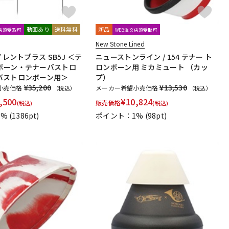
動画あり
送料無料
新品
文店頭受取可
WEB注文店頭受取可
New Stone Lined
イレントブラス SB5J ＜テ
ニューストンライン / 154 テナー ト
ボーン・テナーバストロ
ロンボーン用 ミカミュート （カッ
バストロンボーン用＞
プ）
¥35,200
¥13,530
小売価格
メーカー希望小売価格
（税込）
（税込）
,500
¥
10,824
販売価格
(税込)
(税込)
5%
(1386pt)
ポイント：1%
(98pt)