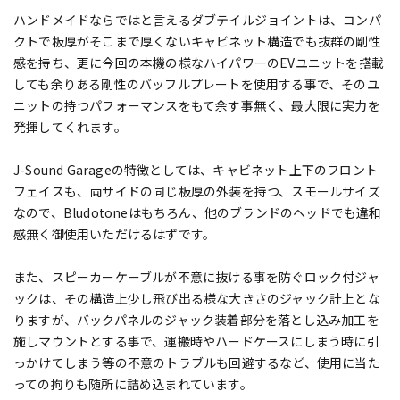
ハンドメイドならではと言えるダブテイルジョイントは、コンパ
クトで板厚がそこまで厚くないキャビネット構造でも抜群の剛性
感を持ち、更に今回の本機の様なハイパワーのEVユニットを搭載
しても余りある剛性のバッフルプレートを使用する事で、そのユ
ニットの持つパフォーマンスをもて余す事無く、最大限に実力を
発揮してくれます。
J-Sound Garageの特徴としては、キャビネット上下のフロント
フェイスも、両サイドの同じ板厚の外装を持つ、スモールサイズ
なので、Bludotoneはもちろん、他のブランドのヘッドでも違和
感無く御使用いただけるはずです。
また、スピーカーケーブルが不意に抜ける事を防ぐロック付ジャ
ックは、その構造上少し飛び出る様な大きさのジャック計上とな
りますが、バックパネルのジャック装着部分を落とし込み加工を
施しマウントとする事で、運搬時やハードケースにしまう時に引
っかけてしまう等の不意のトラブルも回避するなど、使用に当た
っての拘りも随所に詰め込まれています。