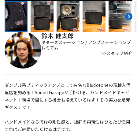
DTM オンライン納品
レコーディング機器
配信/ライブ機器
楽器アクセサリ
鈴木 健太郎
ギターズステーション / アンプステーションプ
レミアム
中古
ヴィンテージ
>>スタッフ紹介
ダンブル系ブティックアンプとして有名なBludotoneの現輸入代
理店を努めるJ-Sound Garageが手掛ける、ハンドメイドキャビ
ネット！現場で目にする機会も増えているはず！その実力を是非
ギタステで！
ハンドメイドならではの剛性感と、抜群の再現性はひとたび使用
すればご納得いただけるはずです。