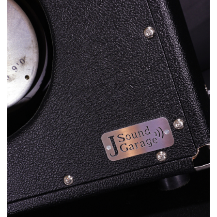
ベース
ウクレレ
ドラム
パーカッション
キーボード
電子ピアノ
管楽器
その他楽器
アンプ
エフェクター
DJ機器
DTM