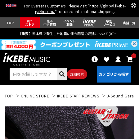
For Overseas Customers: Please visit "
https://global.ikebe-
gakki.com/
" for direct international shipping.
買う
売る
イベント
学割
TOP
店舗一覧
ストア
中古買取
動画
サービス
【重要】熊本県で発生した地震に伴う配送の遅延について(
07月29日
更新)
0
詳細検索
TOP
ONLINE STORE
IKEBE STAFF REVIEWS
J-Sound Garage
エレキギター
アコギ/エレアコ