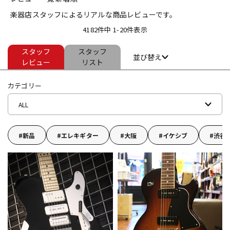
楽器店スタッフによるリアルな商品レビューです。
ベース
ウクレレ
4182件中 1-20件表示
スタッフ
スタッフ
ドラム
パーカッション
並び替え
レビュー
リスト
カテゴリー
キーボード
電子ピアノ
ALL
管楽器
その他楽器
新品
エレキギター
大阪
イケシブ
渋谷
アンプ
エフェクター
DJ機器
DTM