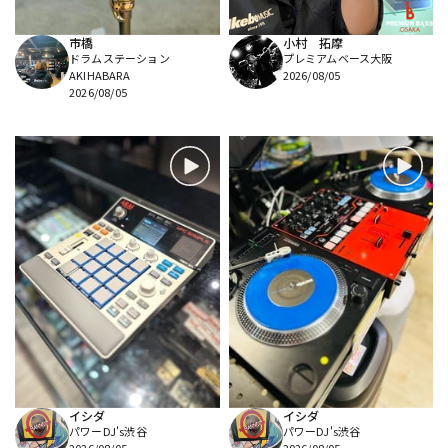
市橋
小村 拓摩
ドラムステーション
プレミアムベース大阪
AKIHABARA
2026/08/05
2026/08/05
イシダ
イシダ
パワーDJ's渋谷
パワーDJ's渋谷