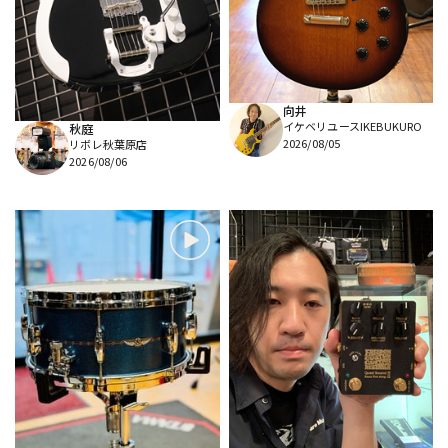
DTM オンライン納品
レコーディング機器
配信/ライブ機器
楽器アクセサリ
向井
イケベリユースIKEBUKURO
秋庭
2026/08/05
リボレ秋葉原店
中古
ヴィンテージ
2026/08/06