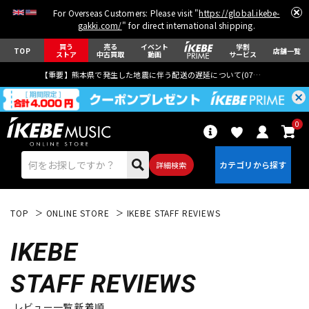
For Overseas Customers: Please visit "
https://global.ikebe-
gakki.com/
" for direct international shipping.
買う
売る
イベント
学割
TOP
店舗一覧
ストア
中古買取
動画
サービス
【重要】熊本県で発生した地震に伴う配送の遅延について(
07月29日
更新)
0
詳細検索
TOP
ONLINE STORE
IKEBE STAFF REVIEWS
IKEBE
STAFF REVIEWS
エレキギター
アコギ/エレアコ
レビュー一覧 新着順