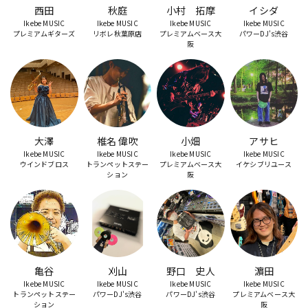
西田
DTM オンライン納品
秋庭
小村 拓摩
レコーディング機器
イシダ
Ikebe MUSIC
Ikebe MUSIC
Ikebe MUSIC
Ikebe MUSIC
プレミアムギターズ
リボレ秋葉原店
プレミアムベース大
パワーDJ's渋谷
阪
配信/ライブ機器
楽器アクセサリ
中古
ヴィンテージ
大澤
椎名 偉吹
小畑
アサヒ
Ikebe MUSIC
Ikebe MUSIC
Ikebe MUSIC
Ikebe MUSIC
ウインドブロス
トランペットステー
プレミアムベース大
イケシブリユース
ション
阪
亀谷
刈山
野口 史人
濵田
Ikebe MUSIC
Ikebe MUSIC
Ikebe MUSIC
Ikebe MUSIC
トランペットステー
パワーDJ's渋谷
パワーDJ's渋谷
プレミアムベース大
ション
阪