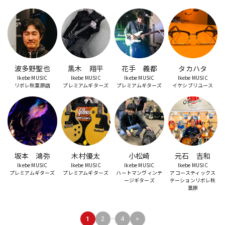
波多野聖也
黒木 翔平
花手 義都
タカハタ
Ikebe MUSIC
Ikebe MUSIC
Ikebe MUSIC
Ikebe MUSIC
リボレ秋葉原店
プレミアムギターズ
プレミアムギターズ
イケシブリユース
坂本 鴻弥
木村優太
小松崎
元石 吉和
Ikebe MUSIC
Ikebe MUSIC
Ikebe MUSIC
Ikebe MUSIC
プレミアムギターズ
プレミアムギターズ
ハートマンヴィンテ
アコースティックス
ージギターズ
テーションリボレ秋
葉原
...
1
2
4
>