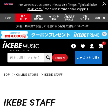
For Overseas Customers: Please visit "
https://global.ikebe-
gakki.com/
" for direct international shipping.
買う
売る
イベント
学割
TOP
店舗一覧
ストア
中古買取
動画
サービス
【重要】熊本県で発生した地震に伴う配送の遅延について(
07月29日
更新)
0
詳細検索
TOP
ONLINE STORE
IKEBE STAFF
エレキギター
アコギ/エレアコ
IKEBE STAFF