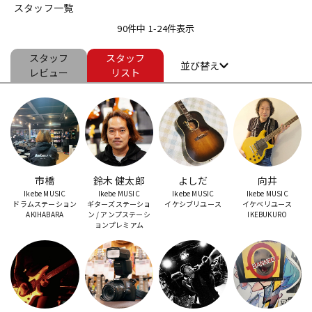
スタッフ一覧
ベース
ウクレレ
90件中 1-24件表示
スタッフ
スタッフ
並び替え
ドラム
パーカッション
レビュー
リスト
キーボード
電子ピアノ
管楽器
その他楽器
市橋
鈴木 健太郎
よしだ
向井
Ikebe MUSIC
Ikebe MUSIC
Ikebe MUSIC
Ikebe MUSIC
ドラムステーション
ギターズステーショ
イケシブリユース
イケベリユース
AKIHABARA
ン / アンプステーシ
IKEBUKURO
アンプ
エフェクター
ョンプレミアム
DJ機器
DTM