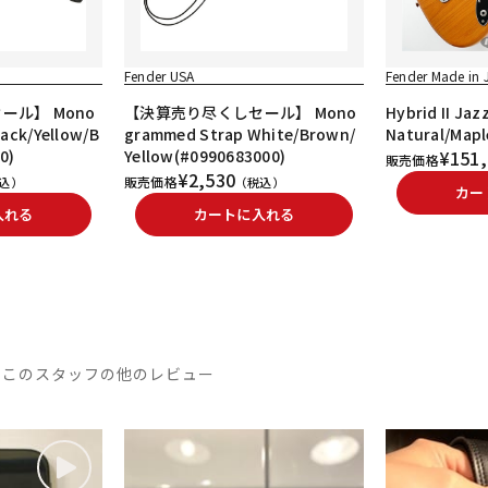
Fender USA
Fender Made in
ル】 Mono
【決算売り尽くしセール】 Mono
Hybrid II Jaz
ack/Yellow/B
grammed Strap White/Brown/
Natural/Mapl
0)
Yellow(#0990683000)
¥151,
販売価格
¥2,530
販売価格
込）
（税込）
カー
入れる
カートに入れる
このスタッフの他のレビュー