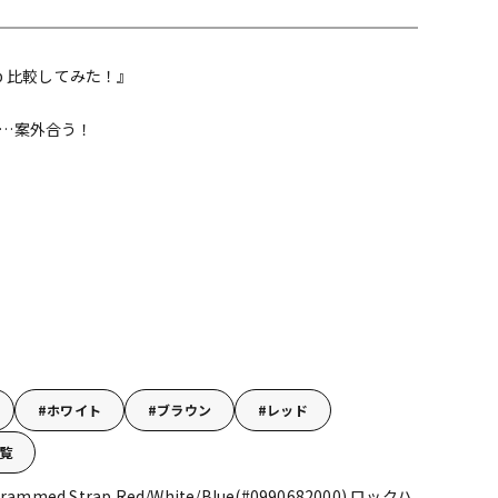
配信/ライブ
楽器アクセサ
機器
リ
ap 比較してみた！』
…案外合う！
ホワイト
ブラウン
レッド
覧
d Strap Red/White/Blue(#0990682000)
ロックハ