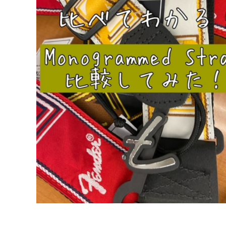
DJ機器
DTM
中古
ヴィンテー