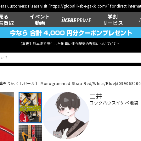
eas Customers: Please visit "
https://global.ikebe-gakki.com/
" for direct intern
売る
イベント
学割
古買取
動画
サービス
【重要】熊本県で発生した地震に伴う配送の遅延について(
07月29日
更新)
決算売り尽くしセール】 Monogrammed Strap Red/White/Blue(#099068200
ベース
ウクレレ
三井
ロックハウスイケベ池袋
管楽器
その他楽器