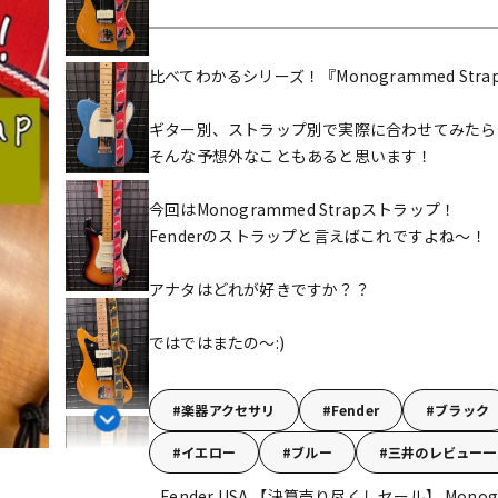
DTM オンラ
レコーディン
イン納品
グ機器
比べてわかるシリーズ！『Monogrammed Str
ジ
ギター別、ストラップ別で実際に合わせてみたら
そんな予想外なこともあると思います！
今回はMonogrammed Strapストラップ！
Fenderのストラップと言えばこれですよね～！
アナタはどれが好きですか？？
ではではまたの～:)
楽器アクセサリ
Fender
ブラック
イエロー
ブルー
三井のレビュー一
Fender USA 【決算売り尽くしセール】 Monogramme