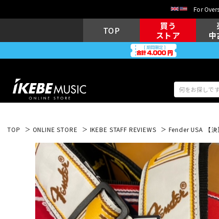
For Overs
買う
TOP
ストア
中
TOP
ONLINE STORE
IKEBE STAFF REVIEWS
Fender USA 【
アコギ/エレ
エレキギター
アコ
キーボード
電子ピアノ