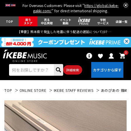
For Overseas Customers: Please visit "
https://global.ikebe-
gakki.com/
" for direct international shipping.
買う
売る
イベント
学割
TOP
店舗一覧
ストア
中古買取
動画
サービス
【重要】熊本県で発生した地震に伴う配送の遅延について(
07月29日
更新)
0
詳細検索
TOP
ONLINE STORE
IKEBE STAFF REVIEWS
あのぴあの 篠崎 の
エレキギター
アコギ/エレアコ