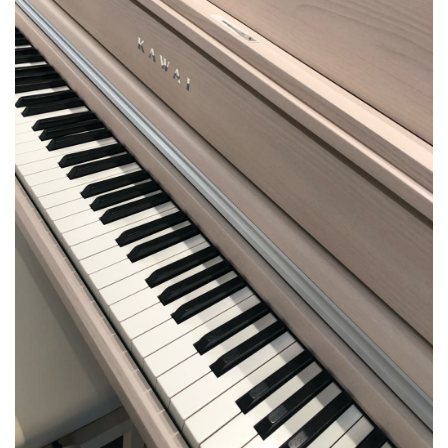
ベース
ウクレレ
ドラム
パーカッション
キーボード
電子ピアノ
管楽器
その他楽器
アンプ
エフェクター
DJ機器
DTM