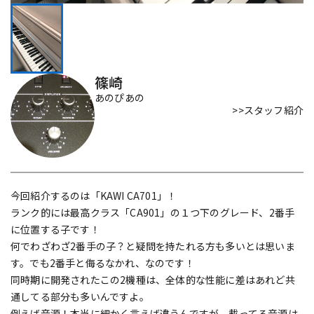
DTM オンライン納品
レコーディング機器
配信/ライブ機器
楽器アクセサリ
篠崎
あのぴあの
>>スタッフ紹介
中古
ヴィンテージ
今回紹介するのは「KAWI CA701」！
ランク的には最高クラス「CA901」の１つ下のグレード、2番手
に位置する子です！
何でわざわざ2番手の子？と疑問を持たれる方も多いとは思いま
す。でも2番手と侮るなかれ、なのです！
同時期に開発されたこの2機種は、全体的な性能に差はあれど共
通してる部分も多いんですよ。
例えば音源！本当に細かく言えば違うんですが、載ってる音源は