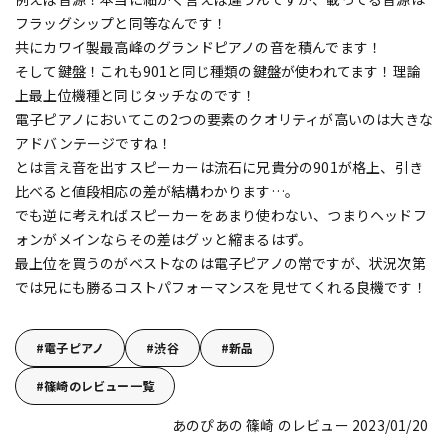
フラッグシップと同等なんです！
共にカワイ製最高峰のグランドピアノの音を積んでます！
そして鍵盤！これも901と同じ種類の鍵盤が使われてます！理論
上最上位機種と同じタッチなのです！
電子ピアノにおいてこの2つの要素のクオリティが高いのは大きな
アドバンテージですね！
とは言え音を出すスピーカーは流石に兄貴分の901が格上、引き
比べると値段相応の差が結構わかります…。
でも逆に考えればスピーカーをあまり使わない、つまりヘッドフ
ォンがメインならその差はグッと縮まるはず。
最上位を買うのがベストなのは電子ピアノの常ですが、状況次第
では兄にも勝るコストパフォーマンスを見せてくれる良機です！
電子ピアノ
渋谷
新品
篠崎のレビュー一覧
あのぴあの 篠崎 のレビュー 2023/01/20