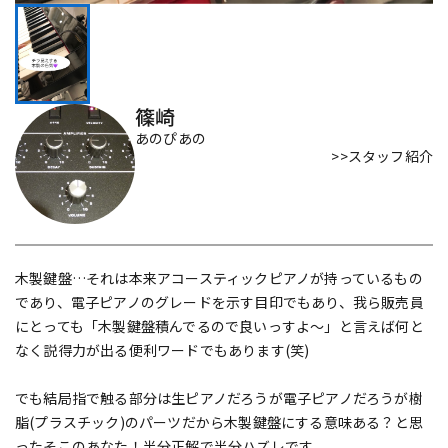
DTM オンライン納品
レコーディング機器
配信/ライブ機器
楽器アクセサリ
篠崎
あのぴあの
>>スタッフ紹介
中古
ヴィンテージ
木製鍵盤…それは本来アコースティックピアノが持っているもの
であり、電子ピアノのグレードを示す目印でもあり、我ら販売員
にとっても「木製鍵盤積んでるので良いっすよ〜」と言えば何と
なく説得力が出る便利ワードでもあります(笑)
でも結局指で触る部分は生ピアノだろうが電子ピアノだろうが樹
脂(プラスチック)のパーツだから木製鍵盤にする意味ある？と思
ったそこのあなた！半分正解で半分ハズレです。