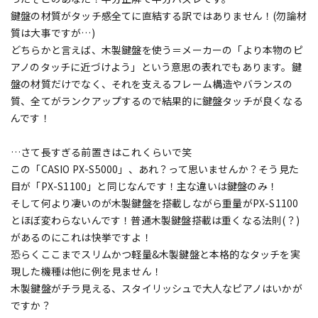
鍵盤の材質がタッチ感全てに直結する訳ではありません！(勿論材
質は大事ですが…)
どちらかと言えば、木製鍵盤を使う＝メーカーの「より本物のピ
アノのタッチに近づけよう」という意思の表れでもあります。鍵
盤の材質だけでなく、それを支えるフレーム構造やバランスの
質、全てがランクアップするので結果的に鍵盤タッチが良くなる
んです！
…さて長すぎる前置きはこれくらいで笑
この「CASIO PX-S5000」、あれ？って思いませんか？そう見た
目が「PX-S1100」と同じなんです！主な違いは鍵盤のみ！
そして何より凄いのが木製鍵盤を搭載しながら重量がPX-S1100
とほぼ変わらないんです！普通木製鍵盤搭載は重くなる法則(？)
があるのにこれは快挙ですよ！
恐らくここまでスリムかつ軽量&木製鍵盤と本格的なタッチを実
現した機種は他に例を見ません！
木製鍵盤がチラ見える、スタイリッシュで大人なピアノはいかが
ですか？