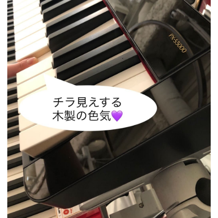
ベース
ウクレレ
ドラム
パーカッション
キーボード
電子ピアノ
管楽器
その他楽器
アンプ
エフェクター
DJ機器
DTM