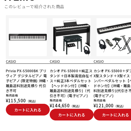
このレビューで紹介された商品
CASIO
CASIO
CASIO
Privia PX-S5000BK プリ
カシオ PX-S5000＋純正ス
カシオ PX-S5000＋ダ
ヴィア デジタルピアノ 電
タンド＋日本製高低自在イ
X型スタンド＋X型イス
子ピアノ (限定特価) 沖縄・
ス＋純正3本ペダルセット
ンパーペダルセット【
離島送料別途見積り 代引
【ヘッドホン付】(沖縄・
ドホン付】(沖縄・離島
き不可
離島送料別途見積り)（代
料別途見積り)(代引き不
販売価格
引き不可）(電子ピアノ)
(電子ピアノ)
¥115,500
販売価格
販売価格
（税込）
¥144,650
¥121,000
（税込）
（税込）
カートに入れる
カートに入れる
カートに入れる