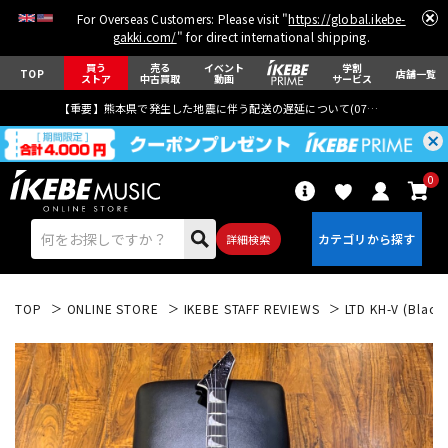
For Overseas Customers: Please visit "
https://global.ikebe-
gakki.com/
" for direct international shipping.
買う
売る
イベント
学割
TOP
店舗一覧
ストア
中古買取
動画
サービス
【重要】熊本県で発生した地震に伴う配送の遅延について(
07月29日
更新)
0
詳細検索
TOP
ONLINE STORE
IKEBE STAFF REVIEWS
LTD KH-V (Black 
エレキギター
アコギ/エレアコ