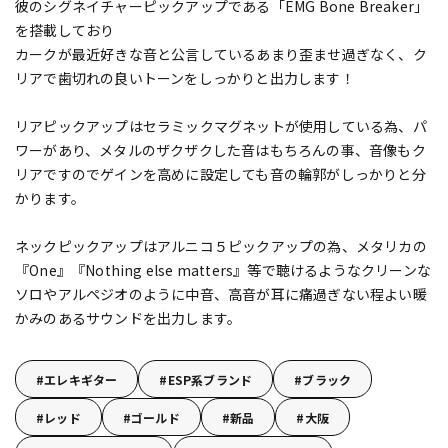
彼のシグネイチャーピックアップである「EMG Bone Breaker」
を搭載しており
カークが最近好きな音と公言しているあまり歪ませ過ぎなく、ク
リアで歯切れの良いトーンをしっかりと出力します！
リアピックアップはセラミックマグネットが使用している為、パ
ワーがあり、メタルのザクザクした音はもちろんの事、音像もク
リアですのでゲインを高めに設定しても音の輪郭がしっかりと分
かります。
ネックピックアップはアルニコ５ピックアップの為、メタリカの
『One』『Nothing else matters』等で聴けるようなクリーンな
ソロやアルペジオのように中音、高音が耳に痛過ぎない程よい暖
かみのあるサウンドを出力します。
エレキギター
ESP系ブランド
ブラック
レッド
ゴールド
新品
大阪