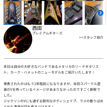
DTM オンライン納品
レコーディング機器
配信/ライブ機器
楽器アクセサリ
西田
プレミアムギターズ
>>スタッフ紹介
中古
ヴィンテージ
本日は自分の大好きなバンドであるメタリカのリードギタリス
ト、カーク・ハメットのニューモデルをご紹介いたします！
発表されたのはもう1年程前にもなりますが、当初スパークル塗
装のVを持っているイメージがあまりなかったのですごく新鮮で
した。
ジャクソンのVにも通ずる鋭利なボディシェイプ、ラメの散りばめ
られた塗装が目を惹きつけます！