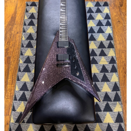
ベース
ウクレレ
ドラム
パーカッション
キーボード
電子ピアノ
管楽器
その他楽器
アンプ
エフェクター
DJ機器
DTM