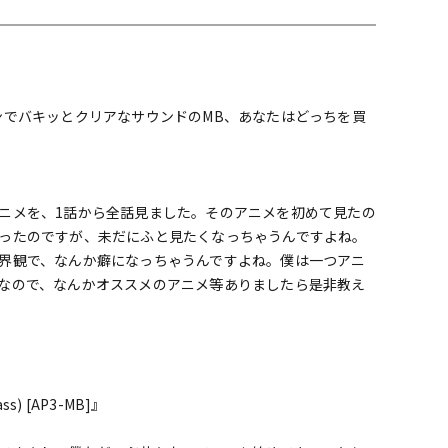
配信/ライブ
楽器アクセサ
機器
リ
ンでバキッとクリアなサウンドのMB、あなたはどっちを買
ニメを、1話から全話見ました。そのアニメを初めて見たの
ったのですが、未だにふと見たくなっちゃうんですよね。
界観で、なんか癖になっちゃうんですよね。僕は一つアニ
なので、なんかオススメのアニメ等ありましたら是非教え
！
ass) [AP3-MB]』