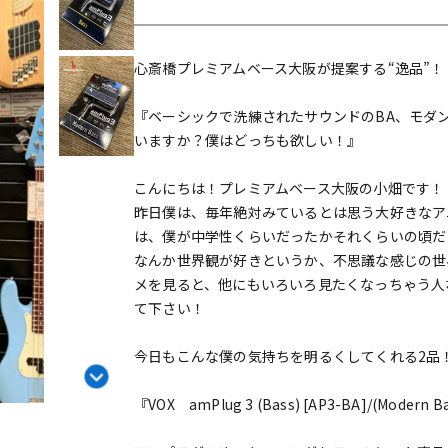
DTM オンラ
レコーディン
イン納品
グ機器
心斎橋プレミアムベース大阪が提案する“逸品”！
ジ
『ベーシックで洗練されたサウンドのBA、モダ
いますか？僕はどっちも欲しい！』
こんにちは！プレミアムベース大阪の小畑です！
昨日僕は、毎年絶対みているとは思う大好きなア
は、僕が中学性くらいだったかそれくらいの頃だ
なんか世界観が好きというか、不思議な感じの世
メを見ると、他にもいろいろ見たくなっちゃう人
て下さい！
今日もこんな僕の気持ちを明るくしてくれる2品
『VOX amPlug 3 (Bass) [AP3-BA]/(Modern B