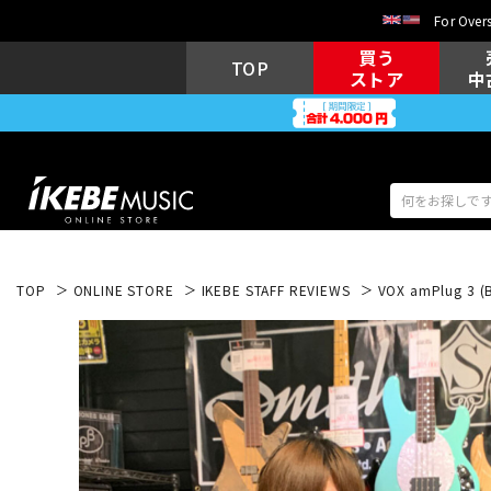
For Overs
買う
TOP
ストア
中
TOP
ONLINE STORE
IKEBE STAFF REVIEWS
VOX amPlug 3 (B
アコギ/エレ
エレキギター
アコ
キーボード
電子ピアノ