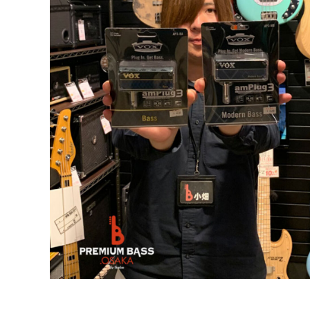
DJ機器
DTM
中古
ヴィンテー