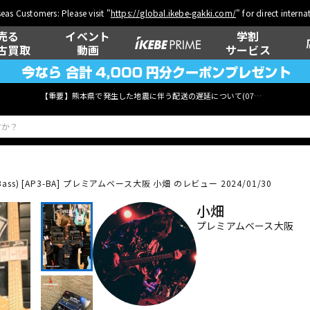
eas Customers: Please visit "
https://global.ikebe-gakki.com/
" for direct intern
売る
イベント
学割
古買取
動画
サービス
【重要】熊本県で発生した地震に伴う配送の遅延について(
07月29日
更新)
ass) [AP3-BA]
プレミアムベース大阪 小畑 のレビュー 2024/01/30
ベース
ウクレレ
小畑
プレミアムベース大阪
管楽器
その他楽器