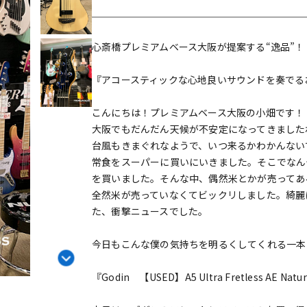
DTM オンラ
レコーディン
イン納品
グ機器
心斎橋プレミアムベース大阪が提案する“逸品”！
ジ
『アコースティックな心地良いサウンドを奏でる
こんにちは！プレミアムベース大阪の小畑です！
大阪でもだんだん天候が不安定になってきました
台風もきまぐれなようで、いつ来るかわかんない
常食をスーパーに買いにいきました。そこでなん
を買いました。そんな中、偶然米とかが売ってあ
全然米が売っていなくてビックリしました。綺麗
た、衝撃ニュースでした。
今日もこんな僕の気持ちを明るくしてくれる一本
『Godin 【USED】A5 Ultra Fretless AE Natur