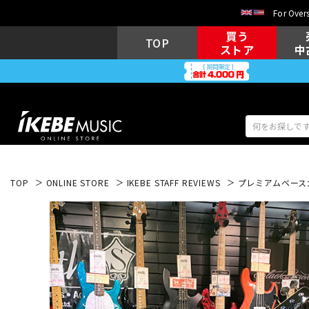
For Overs
買う
TOP
ストア
中
TOP
ONLINE STORE
IKEBE STAFF REVIEWS
プレミアムベース大阪
アコギ/エレ
エレキギター
アコ
キーボード
電子ピアノ