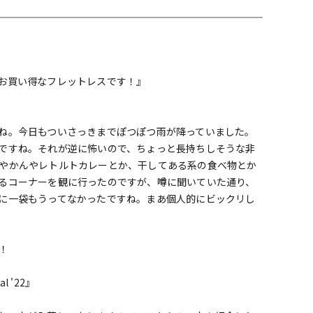
配信/ライブ
楽器アクセサ
機器
リ
お買い得なフレットレスです！』
ね。今日もついさっきまでぽつぽつ雨が降っていました。
ですね。それが逆に怖いので、ちょっと長持ちしそうな非
やかんやレトルトカレーとか、干してある系の食べ物とか
るコーナーを観に行ったのですが、噂に聞いていた通り、
に一袋もうってなかったですね。まあ個人的にビックリし
！
al '22』