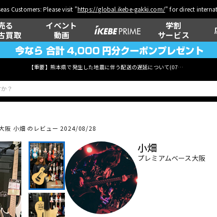
eas Customers: Please visit "
https://global.ikebe-gakki.com/
" for direct intern
売る
イベント
学割
古買取
動画
サービス
【重要】熊本県で発生した地震に伴う配送の遅延について(
07月29日
更新)
 小畑 のレビュー 2024/08/28
ベース
ウクレレ
小畑
プレミアムベース大阪
管楽器
その他楽器