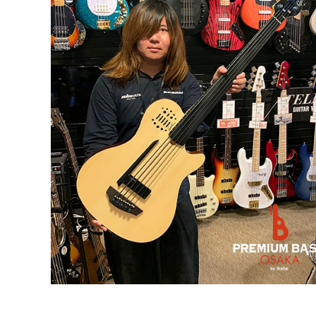
DJ機器
DTM
中古
ヴィンテー