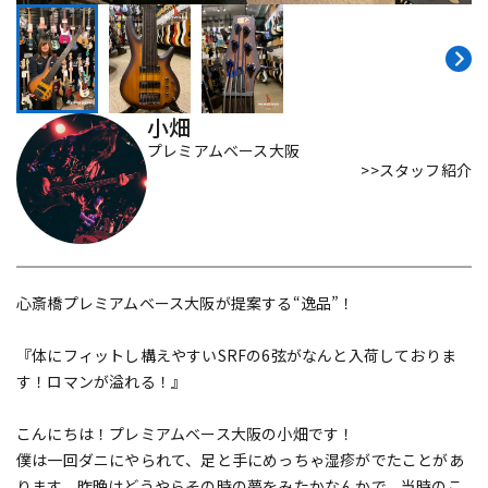
DTM オンライン納品
レコーディング機器
配信/ライブ機器
楽器アクセサリ
小畑
プレミアムベース大阪
>>スタッフ紹介
中古
ヴィンテージ
心斎橋プレミアムベース大阪が提案する“逸品”！
『体にフィットし構えやすいSRFの6弦がなんと入荷しておりま
す！ロマンが溢れる！』
こんにちは！プレミアムベース大阪の小畑です！
僕は一回ダニにやられて、足と手にめっちゃ湿疹がでたことがあ
ります。昨晩はどうやらその時の夢をみたかなんかで、当時のこ