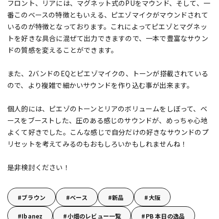
フロント、リアには、マグネット式のPUをマウンド、そして、一
番このベースの特徴ともいえる、ピエゾマイクがマウンドされて
いるのが特徴となっております。これによってピエゾとマグネッ
トを好きな具合に混ぜて出力できますので、一本で豊富なサウン
ドの質感を変えることができます。
また、2バンドのEQとピエゾマイクの、トーンが搭載されている
ので、より複雑で細かいサウンドを作り込む事が出来ます。
個人的には、ピエゾのトーンとリアのボリュームをしぼって、ベ
ースをブーストした、圧のある感じのサウンドが、めっちゃ心地
よくて好きでした。こんな感じで自分だけの好きなサウンドのプ
リセットを考えてみるのもおもしろいかもしれませんね！
是非検討ください！
ブラウン
ベース
新品
大阪
Ibanez
小畑のレビュー一覧
PB 本日の逸品