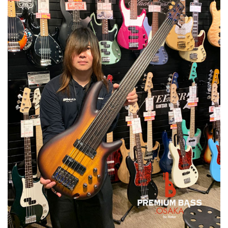
ベース
ウクレレ
ドラム
パーカッション
キーボード
電子ピアノ
管楽器
その他楽器
アンプ
エフェクター
DJ機器
DTM