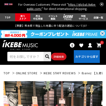
For Overseas Customers: Please visit "
https://global.ikebe-
gakki.com/
" for direct international shipping.
買う
売る
イベント
学割
TOP
店舗一覧
ストア
中古買取
動画
サービス
【重要】熊本県で発生した地震に伴う配送の遅延について(
07月29日
更新)
0
詳細検索
TOP
ONLINE STORE
IKEBE STAFF REVIEWS
Ibanez 【入荷
エレキギター
アコギ/エレアコ