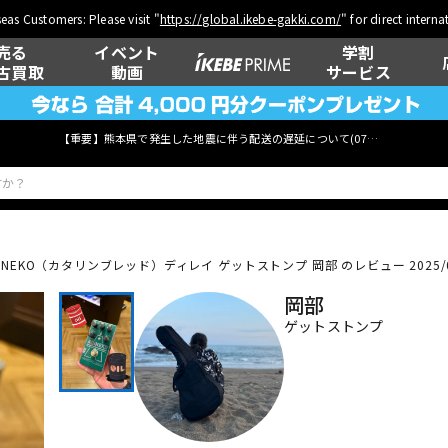
eas Customers: Please visit "
https://global.ikebe-gakki.com/
" for direct intern
売る
イベント
学割
古買取
動画
サービス
【重要】熊本県で発生した地震に伴う配送の遅延について(
07月29日
更新)
d ADINEKO（カタリンブレッド）ディレイ
ゲットストンプ 岡部 のレビュー 2025/0
ベース
ウクレレ
岡部
ゲットストンプ
管楽器
その他楽器