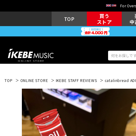
For Overs
買う
TOP
ストア
中
TOP
ONLINE STORE
IKEBE STAFF REVIEWS
catalinbrea
アコギ/エレ
エレキギター
アコ
キーボード
電子ピアノ