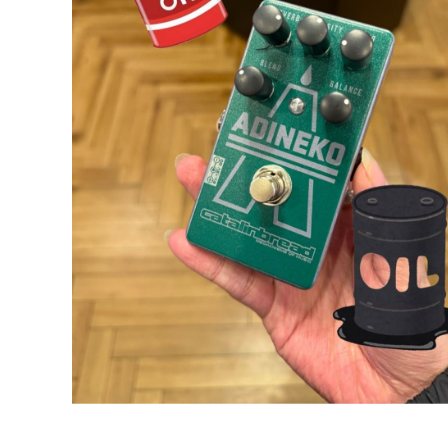
DJ機器
DTM
中古
ヴィンテー