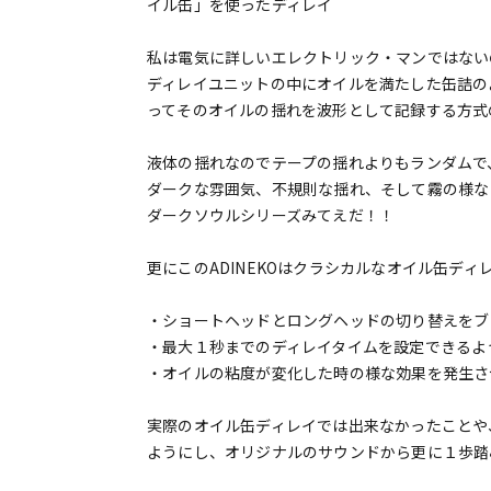
イル缶」を使ったディレイ
私は電気に詳しいエレクトリック・マンではない
ディレイユニットの中にオイルを満たした缶詰の
ってそのオイルの揺れを波形として記録する方式
液体の揺れなのでテープの揺れよりもランダムで
ダークな雰囲気、不規則な揺れ、そして霧の様な
ダークソウルシリーズみてえだ！！
更にこのADINEKOはクラシカルなオイル缶デ
・ショートヘッドとロングヘッドの切り替えをブ
・最大１秒までのディレイタイムを設定できるよ
・オイルの粘度が変化した時の様な効果を発生さ
実際のオイル缶ディレイでは出来なかったことや
ようにし、オリジナルのサウンドから更に１歩踏