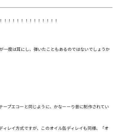
配信/ライブ
楽器アクセサ
機器
リ
！！！！！！！！！！！！！！
が一度は耳にし、弾いたこともあるのではないでしょうか
テープエコーと同じように、かなーーり昔に制作されてい
ディレイ方式ですが、このオイル缶ディレイも同様、「オ