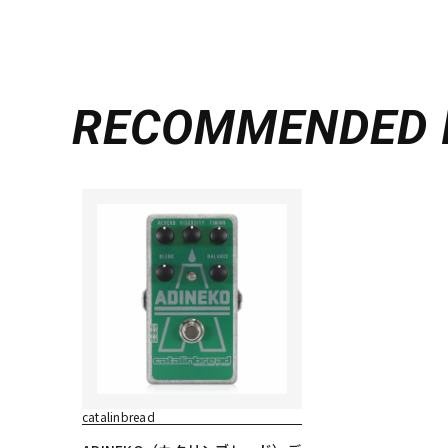
RECOMMENDED
catalinbread