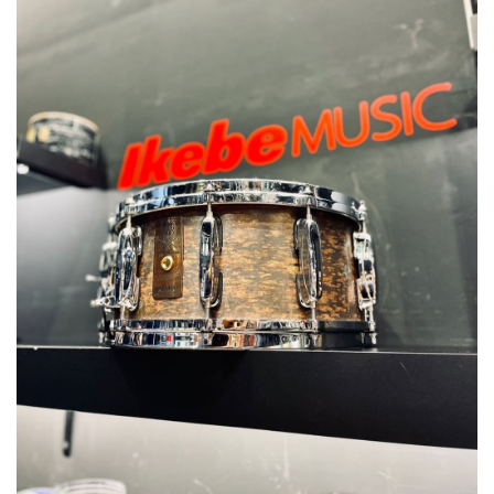
ベース
ウクレレ
ドラム
パーカッション
キーボード
電子ピアノ
管楽器
その他楽器
アンプ
エフェクター
DJ機器
DTM