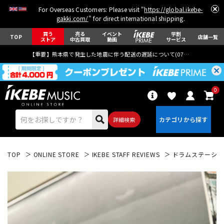
For Overseas Customers: Please visit "
https://global.ikebe-
gakki.com/
" for direct international shipping.
買う
売る
イベント
学割
TOP
店舗一覧
ストア
中古買取
動画
サービス
【重要】熊本県で発生した地震に伴う配送の遅延について(
07月29日
更新)
0
詳細検索
TOP
ONLINE STORE
IKEBE STAFF REVIEWS
ドラムステーションA
エレキギター
アコギ/エレアコ