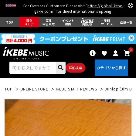
For Overseas Customers: Please visit "
https://global.ikebe-
gakki.com/
" for direct international shipping.
買う
売る
イベント
学割
TOP
店舗一覧
ストア
中古買取
動画
サービス
0
詳細検索
TOP
ONLINE STORE
IKEBE STAFF REVIEWS
Dunlop (Ji
エレキギター
アコギ/エレアコ