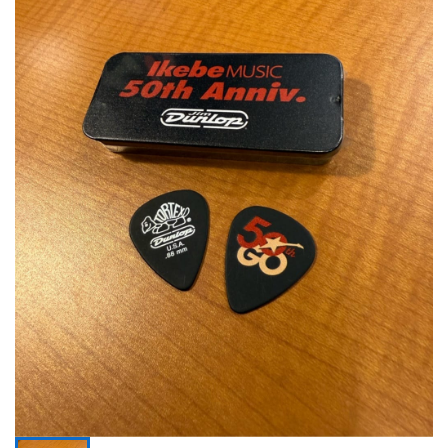
ベース
ウクレレ
ドラム
パーカッション
キーボード
電子ピアノ
管楽器
その他楽器
アンプ
エフェクター
DJ機器
DTM
DTM オンライン納品
レコーディング機器