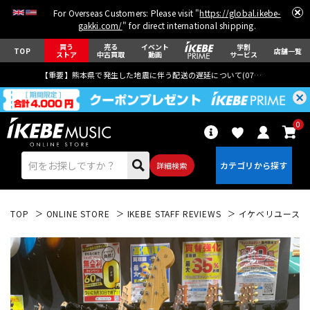
For Overseas Customers: Please visit "
https://global.ikebe-
gakki.com/
" for direct international shipping.
買う
売る
イベント
学割
TOP
店舗一覧
ストア
中古買取
動画
サービス
【重要】熊本県で発生した地震に伴う配送の遅延について(
07月29日
更新)
0
詳細検索
TOP
ONLINE STORE
IKEBE STAFF REVIEWS
イケベリユースAKI
エレキギター
アコギ/エレアコ