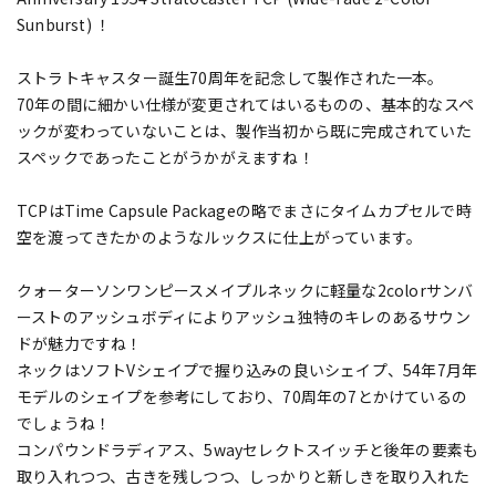
Sunburst) ！
ストラトキャスター誕生70周年を記念して製作された一本。
70年の間に細かい仕様が変更されてはいるものの、基本的なスペ
ックが変わっていないことは、製作当初から既に完成されていた
スペックであったことがうかがえますね！
TCPはTime Capsule Packageの略でまさにタイムカプセルで時
空を渡ってきたかのようなルックスに仕上がっています。
クォーターソンワンピースメイプルネックに軽量な2colorサンバ
ーストのアッシュボディによりアッシュ独特のキレのあるサウン
ドが魅力ですね！
ネックはソフトVシェイプで握り込みの良いシェイプ、54年7月年
モデルのシェイプを参考にしており、70周年の7とかけているの
でしょうね！
コンパウンドラディアス、5wayセレクトスイッチと後年の要素も
取り入れつつ、古きを残しつつ、しっかりと新しきを取り入れた