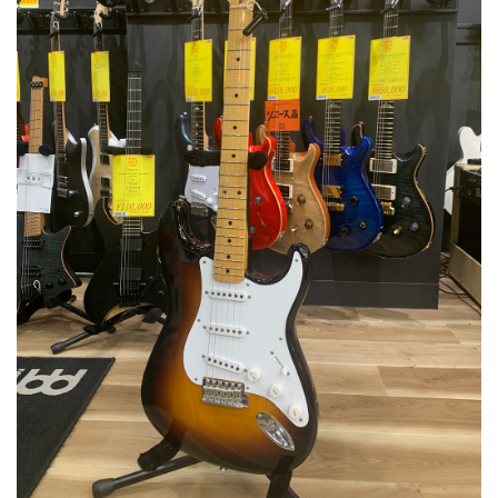
ベース
ウクレレ
ドラム
パーカッション
キーボード
電子ピアノ
管楽器
その他楽器
アンプ
エフェクター
DJ機器
DTM