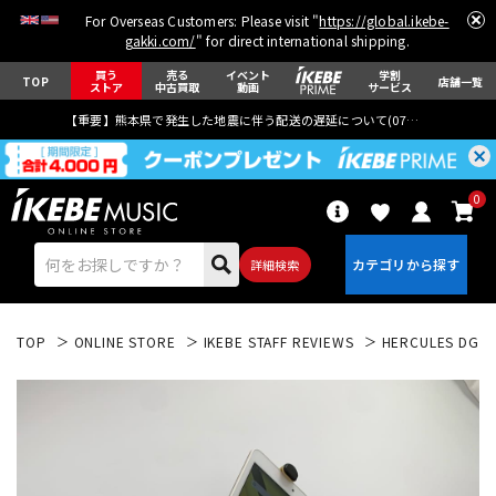
For Overseas Customers: Please visit "
https://global.ikebe-
gakki.com/
" for direct international shipping.
買う
売る
イベント
学割
TOP
店舗一覧
ストア
中古買取
動画
サービス
【重要】熊本県で発生した地震に伴う配送の遅延について(
07月29日
更新)
0
詳細検索
TOP
ONLINE STORE
IKEBE STAFF REVIEWS
HERCULES DG
エレキギター
アコギ/エレアコ