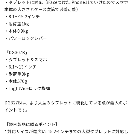
・タブレットに対応（iFaceつけたiPhone11でいけたのでスマホ
本体の大きさとケース次第で装着可能）
・8.1〜15.2インチ
・耐荷重1kg
・本体0.9kg
・パワーロックレバー
「DG307B」
・タブレット＆スマホ
・6.1〜13インチ
・耐荷重3kg
・本体570g
・TightViceロック機構
DG327Bは、より大型のタブレットに特化している点が最大のポ
イントです。
【競合製品に勝るポイント】
* 対応サイズが幅広い: 15.2インチまでの大型タブレットに対応し