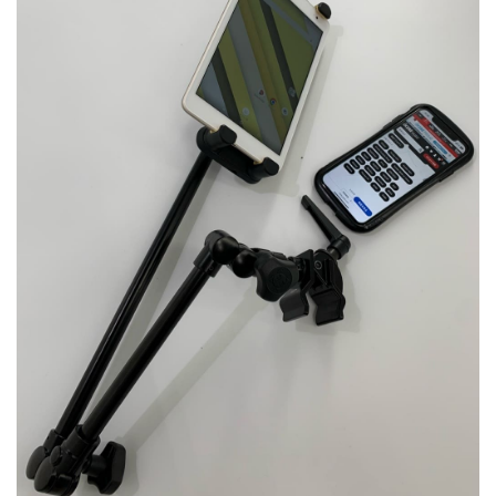
ベース
ウクレレ
ドラム
パーカッション
キーボード
電子ピアノ
管楽器
その他楽器
アンプ
エフェクター
DJ機器
DTM