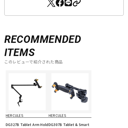
RECOMMENDED
ITEMS
このレビューで紹介された商品
HERCULES
HERCULES
DG327B Tablet Arm Hold
DG307B Tablet & Smart