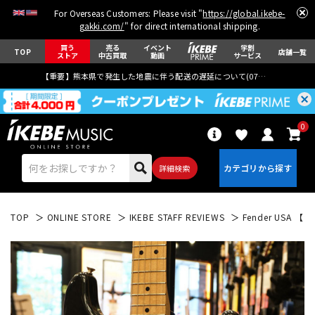
For Overseas Customers: Please visit "
https://global.ikebe-
gakki.com/
" for direct international shipping.
買う
売る
イベント
学割
TOP
店舗一覧
ストア
中古買取
動画
サービス
【重要】熊本県で発生した地震に伴う配送の遅延について(
07月29日
更新)
0
詳細検索
TOP
ONLINE STORE
IKEBE STAFF REVIEWS
Fender USA 【決
エレキギター
アコギ/エレアコ