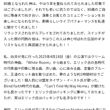
80歳となられた神は、やはり年を重ねられておられました印象で
はございましたが、それでも老いに抗うのではなく、80歳のご自
分に等身大で向き合い、演奏とお客とのコミュニケーションをお
楽しみになられながら、素晴らしいライブパフォーマンスを私達
に魅せてくれました！
リラックスされながらプレイをされておりましたが、スイッチが
入った際の円熟の技は、やはりこの人は神と呼ばれた伝説のギタ
リストなんだと再認識させられました！！
私、向井が見に行った2025年4月18日（金）の公演ではクリーム
時代の神曲、「White Room」から始まり、エリック氏の各時代
の代表曲や印象に残る曲、渋い曲、心に染みる曲、定番のブルー
ス、王道のヒット曲を散りばめた、夢のような約1時間40分でご
ざいました！個人的には盟友ネイザン・イースト氏が歌った、
Blind Faith時代の名曲、「Can't Find My Way Home」が聞けた
のも良かったです！エリック氏はバッキングに集中しておりまし
たが、実はエリック氏はバッキングも名手なのです！！
毎回、エリック氏が手にするEric Clapton Stratocasterも気にな