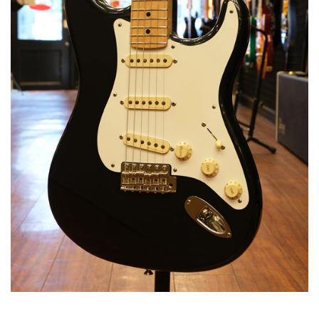
ベース
ウクレレ
ドラム
パーカッション
キーボード
電子ピアノ
管楽器
その他楽器
アンプ
エフェクター
DJ機器
DTM