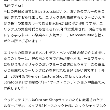
る所ですね！
今回の来日公演ではBlue Scotsiaという、濃いめのブルーのをご
使用されておられました。エリック氏を象徴するカラーといえや
はり長年の愛妻カラーであるBlackieが目に浮かぶ所ですが、エ
リック氏の黄金時代とも言える1990年代に愛用され、現在でも目
にする事も多い、お馴染みの人気カラー、Mercedes Blueも捨て
がたい所でございます！
エリックの愛車であるメルセデス・ベンツC36 AMGの色に由来し
たこのカラーは、光の当たり方で色味が変化する、一見ブラック
にも見えるメタリックの深いブルーの塗装になります！この重厚
かつ華麗なカラーリングに心を奪われた貴兄は多い筈です！！今
回、2009年製のFender Custom Shop製 Eric Clapton
Stratocasterがお勧めプレイヤーズ・コンディション中古品で入
荷致しました！
ウッドマテリアルはCustom Shopラインのために厳選されたア
ルダーボディ、メイプル1ピースネック仕様。ネックシェイプはク