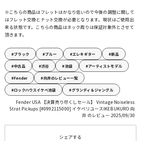
※こちらの商品はフレットはかなり低いので今後の調整に関して
はフレット交換とナット交換が必要となります。現状はご使用出
来る状態です。こちらの商品はネック周りは保証対象外とさせて
頂きます。
ブラック
ブルー
エレキギター
新品
中古品
渋谷
池袋
アーティストモデル
Fender
向井のレビュー一覧
ロックハウスイケベ池袋
グランディ＆ジャングル
Fender USA 【決算売り尽くしセール】 Vintage Noiseless
Strat Pickups [#0992115000]
イケベリユースIKEBUKURO 向
井 のレビュー 2025/09/30
シェアする