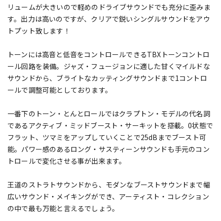
リュームが大きいので軽めのドライブサウンドでも充分に歪みま
す。出力は高いのですが、クリアで鋭いシングルサウンドをアウ
トプット致します！
トーンには高音と低音をコントロールできるTBXトーンコントロ
ール回路を装備。ジャズ・フュージョンに適した甘くマイルドな
サウンドから、ブライトなカッティングサウンドまで1コントロ
ールで調整可能としております。
一番下のトーン・とんとロールではクラプトン・モデルの代名詞
であるアクティブ・ミッドブースト・サーキットを搭載。0状態で
フラット、ツマミをアップしていくことで25dBまでブースト可
能。パワー感のあるロング・サスティーンサウンドも手元のコン
トロールで変化させる事が出来ます。
王道のストラトサウンドから、モダンなブーストサウンドまで幅
広いサウンド・メイキングができ、アーティスト・コレクション
の中で最も万能と言えるでしょう。