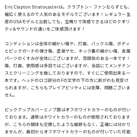
Eric Clapton Stratocasterは。クラプトン・ファンならずとも、
幅広く使えるので人気のあるモデルでございます！レギュラー生
産のUSAモデルと比較しても、生鳴りで体感できるほどのクオリ
ティ&サウンドの違いをご体感頂けます！
コンディションは全体の細かい傷や、打痕、バックル傷、ボディ
とピックガードの弾き傷、塗装ヤセ、ネック裏の細かい傷、金属
パーツのくすみが全体にございますが、雰囲気のある一本です！
傷、打痕、使用感は多目ではございますが、当店にてメンテナン
スとクリーニングを施しておりますので、すぐにご使用出来る一
本です。ヘッドのロゴ部分のFの文字の下の方に剥がれも見受け
られますが、こちらもプレイアビリティには支障、問題ございま
せん。
ピックアップカバーとノブ類はオフホワイトカラーのものが付い
ております。通常はホワイトカラーのものが使用されております
が、こちらの個体も交換したような痕跡もなく、正確には分かり
ませんが、最初からオフホワイトカラーのものが付いていた可能