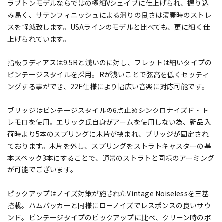
ラプトンモデルならではの極細Vシェイプに仕上げられ、握り込
み易く、サテンフィニッシュによる滑りの良さは演奏時のストレ
スを軽減致します。USAラインのモデルと比べても、更に細く仕
上げられています。
指板ラディアスは9.5Rと浅いのに対し、フレットは細いタイプの
ビンテージスタイルを採用。Rが浅いことで弦高を低くセッティ
ングする事ができ、22F仕様により幅広い音楽に対応可能です。
ブリッジはビンテージスタイルの6点止めシンクロナイズド・ト
レモロを使用。エリック氏自身がアームを使用しない為、新品入
荷時より5本のスプリングに木片が挟まれ、ブリッジが固定され
ております。木片を外し、スプリングをストラトキャスターの基
本スペック3本にすることで、通常のストラトと同様のアーミング
が可能でございます。
ピックアップはノイズ対策が施されたVintage Noiselessを三基
搭載。ハムバッカーと同様にローノイズでレスポンスの良いサウ
ンド。ビンテージタイプのピックアップに比べ、クリーン時のボ