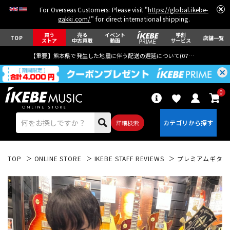
For Overseas Customers: Please visit "
https://global.ikebe-
gakki.com/
" for direct international shipping.
買う
売る
イベント
学割
TOP
店舗一覧
ストア
中古買取
動画
サービス
【重要】熊本県で発生した地震に伴う配送の遅延について(
07月29日
更新)
0
詳細検索
TOP
ONLINE STORE
IKEBE STAFF REVIEWS
プレミアムギターズ 
エレキギター
アコギ/エレアコ