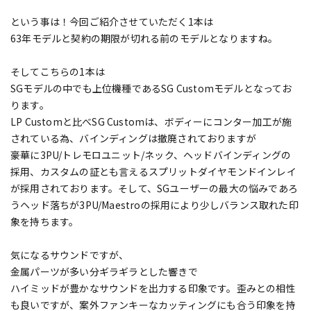
という事は！今回ご紹介させていただく1本は
63年モデルと契約の期限が切れる前のモデルとなりますね。
そしてこちらの1本は
SGモデルの中でも上位機種であるSG Customモデルとなってお
ります。
LP Customと比べSG Customは、ボディーにコンター加工が施
されている為、バインディングは撤廃されておりますが
豪華に3PU/トレモロユニット/ネック、ヘッドバインディングの
採用、カスタムの証とも言えるスプリットダイヤモンドインレイ
が採用されております。そして、SGユーザーの最大の悩みであろ
うヘッド落ちが3PU/Maestroの採用により少しバランス取れた印
象を持ちます。
気になるサウンドですが、
金属パーツが多い分ギラギラとした響きで
ハイミッドが豊かなサウンドを出力する印象です。歪みとの相性
も良いですが、案外ファンキーなカッティングにも合う印象を持