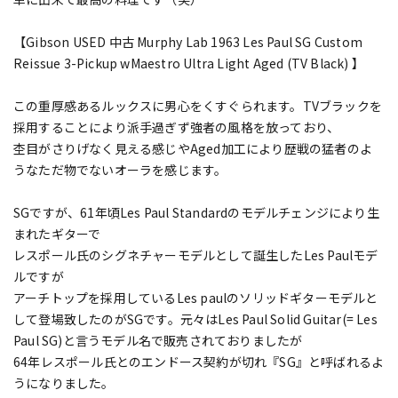
【Gibson USED 中古 Murphy Lab 1963 Les Paul SG Custom
Reissue 3-Pickup wMaestro Ultra Light Aged (TV Black) 】
この重厚感あるルックスに男心をくすぐられます。TVブラックを
採用することにより派手過ぎず強者の風格を放っており、
杢目がさりげなく見える感じやAged加工により歴戦の猛者のよ
うなただ物でないオーラを感じます。
SGですが、61年頃Les Paul Standardのモデルチェンジにより生
まれたギターで
レスポール氏のシグネチャーモデルとして誕生したLes Paulモデ
ルですが
アーチトップを採用しているLes paulのソリッドギターモデルと
して登場致したのがSGです。元々はLes Paul Solid Guitar(= Les
Paul SG)と言うモデル名で販売されておりましたが
64年レスポール氏とのエンドース契約が切れ『SG』と呼ばれるよ
うになりました。