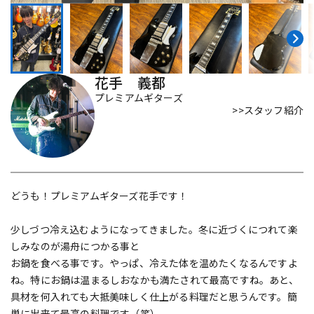
DTM オンライン納品
レコーディング機器
配信/ライブ機器
楽器アクセサリ
花手 義都
プレミアムギターズ
>>スタッフ紹介
中古
ヴィンテージ
どうも！プレミアムギターズ花手です！
少しづつ冷え込むようになってきました。冬に近づくにつれて楽
しみなのが湯舟につかる事と
お鍋を食べる事です。やっぱ、冷えた体を温めたくなるんですよ
ね。特にお鍋は温まるしおなかも満たされて最高ですね。あと、
具材を何入れても大抵美味しく仕上がる料理だと思うんです。簡
単に出来て最高の料理です（笑）