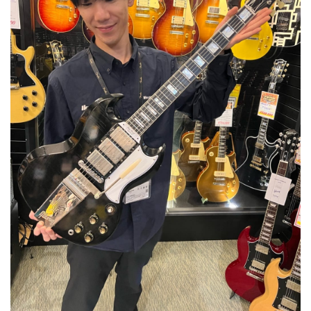
ベース
ウクレレ
ドラム
パーカッション
キーボード
電子ピアノ
管楽器
その他楽器
アンプ
エフェクター
DJ機器
DTM