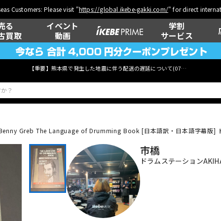
eas Customers: Please visit "
https://global.ikebe-gakki.com/
" for direct intern
売る
イベント
学割
古買取
動画
サービス
【重要】熊本県で発生した地震に伴う配送の遅延について(
07月29日
更新)
 Benny Greb The Language of Drumming Book [日本語訳・日本語字幕版]
ド
ベース
ウクレレ
市橋
ドラムステーションAKIHA
管楽器
その他楽器