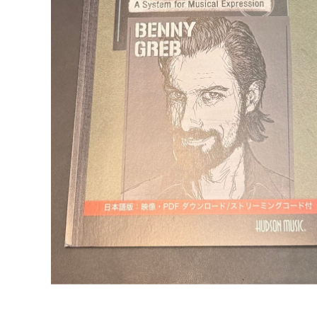
DJ機器
DTM
中古
ヴィンテー