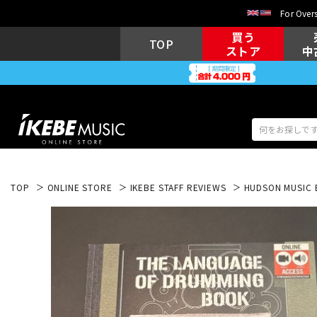
For Overs
買う
TOP
ストア
中
TOP
ONLINE STORE
IKEBE STAFF REVIEWS
HUDSON MUSIC
アコギ/エレ
エレキギター
アコ
キーボード
電子ピアノ