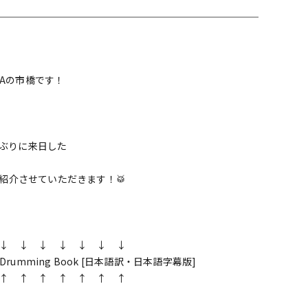
配信/ライブ
楽器アクセサ
機器
リ
RAの市橋です！
9年ぶりに来日した
紹介させていただきます！🥁
↓ ↓ ↓ ↓ ↓ ↓ ↓
e of Drumming Book [日本語訳・日本語字幕版]
↑ ↑ ↑ ↑ ↑ ↑ ↑