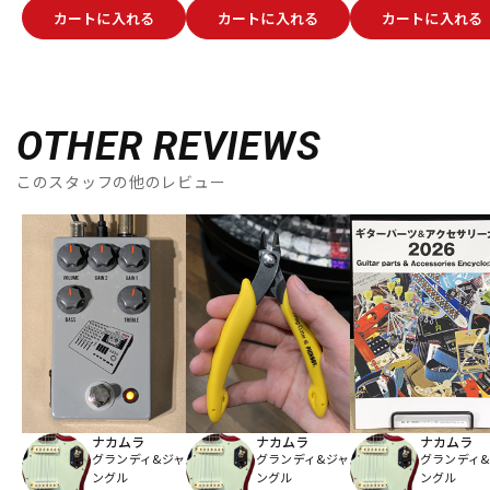
カートに入れる
カートに入れる
カートに入れる
OTHER REVIEWS
このスタッフの他のレビュー
ナカムラ
ナカムラ
ナカムラ
グランディ&ジャ
グランディ&ジャ
グランディ
ングル
ングル
ングル