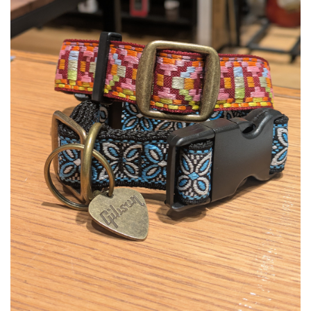
ベース
ウクレレ
ドラム
パーカッション
キーボード
電子ピアノ
管楽器
その他楽器
アンプ
エフェクター
DJ機器
DTM