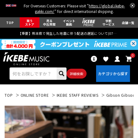
For Overseas Customers: Please visit "
https://global.ikebe-
gakki.com/
" for direct international shipping.
買う
売る
イベント
学割
TOP
店舗一覧
ストア
中古買取
動画
サービス
【重要】熊本県で発生した地震に伴う配送の遅延について(
07月29日
更新)
0
詳細検索
TOP
ONLINE STORE
IKEBE STAFF REVIEWS
Gibson Gibson G
エレキギター
アコギ/エレアコ