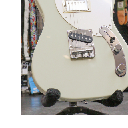
DJ機器
DTM
中古
ヴィンテー