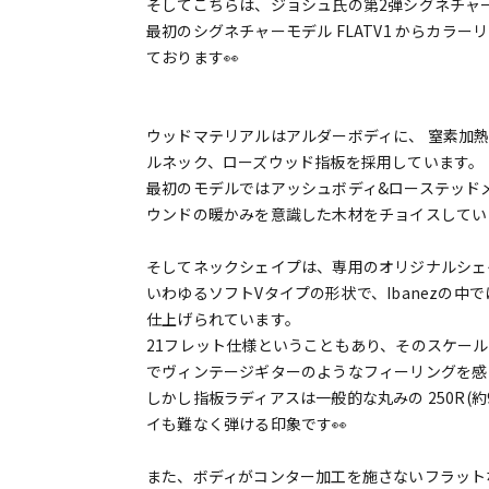
そしてこちらは、ジョシュ氏の第2弾シグネチャーモデ
最初のシグネチャーモデル FLATV1 からカラ
ております👀
ウッドマテリアルはアルダーボディに、 窒素加熱
ルネック、ローズウッド指板を採用しています。
最初のモデルではアッシュボディ&ローステッドメイ
ウンドの暖かみを意識した木材をチョイスしてい
そしてネックシェイプは、専用のオリジナルシェイプ
いわゆるソフトVタイプの形状で、Ibanezの
仕上げられています。
21フレット仕様ということもあり、そのスケー
でヴィンテージギターのようなフィーリングを感
しかし指板ラディアスは一般的な丸みの 250R(約
イも難なく弾ける印象です👀
また、ボディがコンター加工を施さないフラット