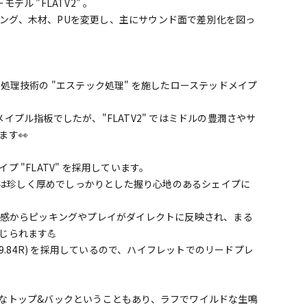
ル "FLATV2" 。
ーリング、木材、PUを変更し、主にサウンド面で差別化を図っ
処理技術の "エステック処理" を施したローステッドメイプ
プル指板でしたが、"FLATV2" ではミドルの豊潤さやサ
ます👀
 "FLATV" を採用しています。
中では珍しく厚めでしっかりとした握り心地のあるシェイプに
ル感からピッキングやプレイがダイレクトに反映され、まる
じられます💪
9.84R) を採用しているので、ハイフレットでのリードプレ
なトップ&バックということもあり、ラフでワイルドな生鳴