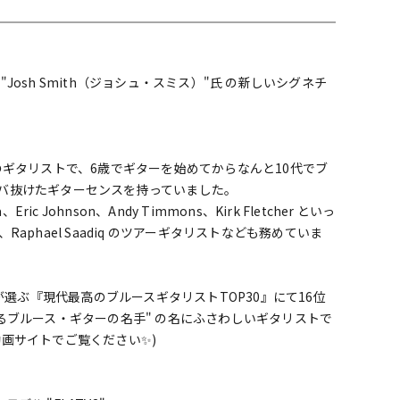
配信/ライブ
楽器アクセサ
機器
リ
osh Smith（ジョシュ・スミス）"氏 の新しいシグネチ
のギタリストで、6歳でギターを始めてからなんと10代でブ
バ抜けたギターセンスを持っていました。
ric Johnson、Andy Timmons、Kirk Fletcher といっ
、Raphael Saadiq のツアーギタリストなども務めていま
の読者が選ぶ『現代最高のブルースギタリストTOP30』にて16位
るブルース・ギターの名手" の名にふさわしいギタリストで
動画サイトでご覧ください✨)