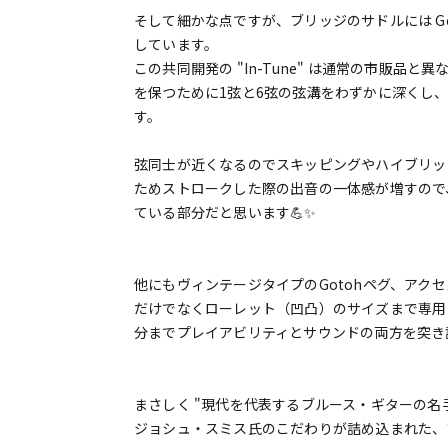
そして細かな点ですが、ブリッジのサドルには Gotoh 
しています。
この共同開発の "In-Tune" は通常の市販品
を保つために1弦と6弦の弦溝をわずかに深くし
す。
弦同士が近くなるのでスキッピングやハイブリッ
ためストロークした際の出音の一体感が増すので
ている部分だと思います💪✨
他にもヴィンテージタイプのGotohペグ、アク
だけでなくローレット（凹凸）のサイズまで専用
分までプレイアビリティとサウンドの両方を突き詰
まさしく "現代を代表するブルース・ギターの名
ジョシュ・スミス氏のこだわりが詰め込まれた、