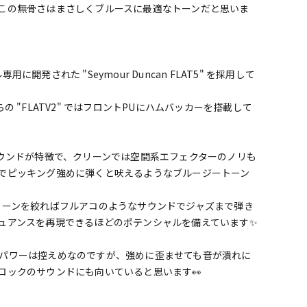
この無骨さはまさしくブルースに最適なトーンだと思いま
発された "Seymour Duncan FLAT5" を採用して
 "FLATV2" ではフロントPUにハムバッカーを搭載して
サウンドが特徴で、クリーンでは空間系エフェクターのノリも
でピッキング強めに弾くと吠えるようなブルージートーン
トーンを絞ればフルアコのようなサウンドでジャズまで弾き
ュアンスを再現できるほどのポテンシャルを備えています✨
パワーは控えめなのですが、強めに歪ませても音が潰れに
ロックのサウンドにも向いていると思います👀