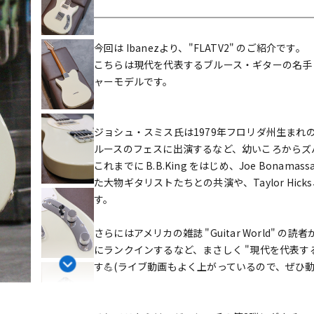
DTM オンラ
レコーディン
イン納品
グ機器
今回は Ibanezより、"FLATV2" のご紹介です。
こちらは現代を代表するブルース・ギターの名手 "J
ジ
ャーモデルです。
ジョシュ・スミス氏は1979年フロリダ州生まれ
ルースのフェスに出演するなど、幼いころからズ
これまでに B.B.King をはじめ、Joe Bonamassa、E
た大物ギタリストたちとの共演や、Taylor Hicks
す。
さらにはアメリカの雑誌 "Guitar World" 
にランクインするなど、まさしく "現代を代表す
す💪(ライブ動画もよく上がっているので、ぜひ