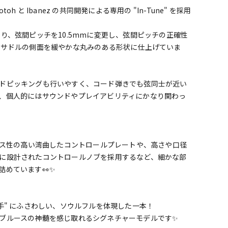
と Ibanez の共同開発による専用の "In-Tune" を採用
と異なり、弦間ピッチを10.5mmに変更し、弦間ピッチの正確性
、サドルの側面を緩やかな丸みのある形状に仕上げていま
ドピッキングも行いやすく、コード弾きでも弦同士が近い
、個人的にはサウンドやプレイアビリティにかなり関わっ
セス性の高い湾曲したコントロールプレートや、高さや口径
に設計されたコントロールノブを採用するなど、細かな部
めています👀✨
手" にふさわしい、ソウルフルを体現した一本！
ブルースの神髄を感じ取れるシグネチャーモデルです✨