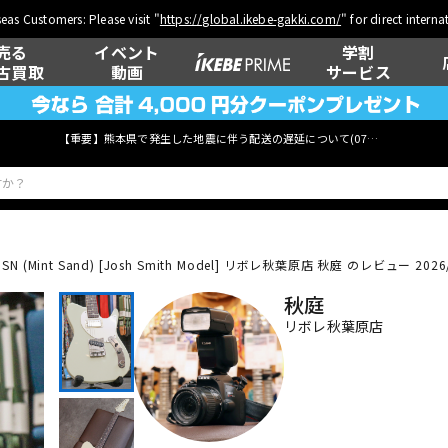
eas Customers: Please visit "
https://global.ikebe-gakki.com/
" for direct intern
売る
イベント
学割
古買取
動画
サービス
【重要】熊本県で発生した地震に伴う配送の遅延について(
07月29日
更新)
SN (Mint Sand) [Josh Smith Model]
リボレ秋葉原店 秋庭 のレビュー 2026/
ベース
ウクレレ
秋庭
リボレ秋葉原店
管楽器
その他楽器