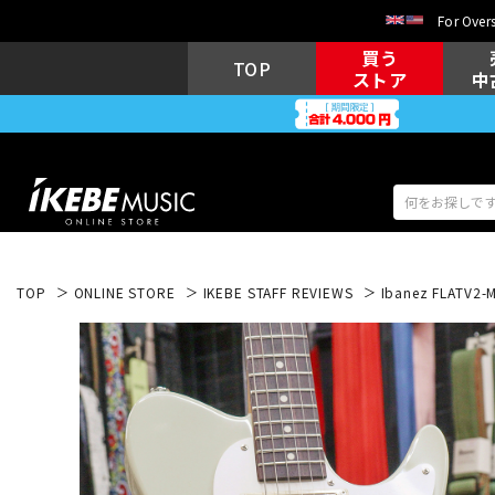
For Overs
買う
TOP
ストア
中
TOP
ONLINE STORE
IKEBE STAFF REVIEWS
Ibanez FLATV2-M
アコギ/エレ
エレキギター
アコ
キーボード
電子ピアノ