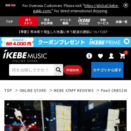
For Overseas Customers: Please visit "
https://global.ikebe-
gakki.com/
" for direct international shipping.
買う
売る
イベント
学割
TOP
店舗一覧
ストア
中古買取
動画
サービス
【重要】熊本県で発生した地震に伴う配送の遅延について(
07月29日
更新)
0
詳細検索
TOP
ONLINE STORE
IKEBE STAFF REVIEWS
Pearl CRB524
エレキギター
アコギ/エレアコ