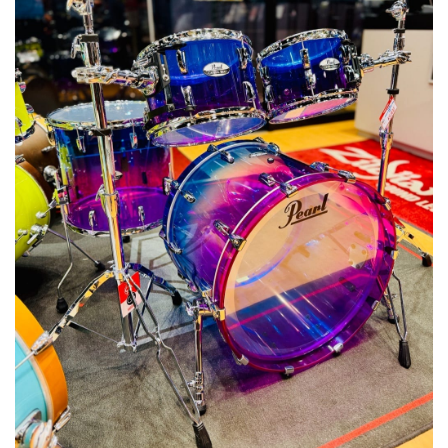
ベース
ウクレレ
ドラム
パーカッション
キーボード
電子ピアノ
管楽器
その他楽器
アンプ
エフェクター
DJ機器
DTM