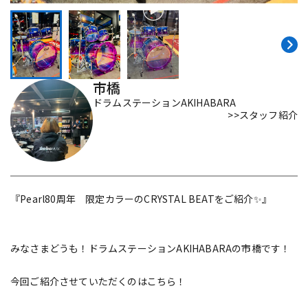
DTM オンライン納品
レコーディング機器
配信/ライブ機器
楽器アクセサリ
市橋
ドラムステーションAKIHABARA
中古
ヴィンテージ
>>スタッフ紹介
『Pearl80周年 限定カラーのCRYSTAL BEATをご紹介✨』
みなさまどうも！ドラムステーションAKIHABARAの市橋です！
今回ご紹介させていただくのはこちら！