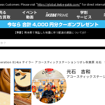
eas Customers: Please visit "
https://global.ikebe-gakki.com/
" for direct intern
売る
イベント
学割
古買取
動画
サービス
【重要】熊本県で発生した地震に伴う配送の遅延について(
07月29日
更新)
eneration 814ce テイラー
アコースティックステーションリボレ秋葉原 元石 吉和 
ベース
ウクレレ
元石 吉和
アコースティックステー
管楽器
その他楽器