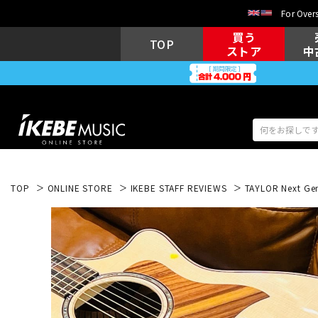
For Overs
買う
TOP
ストア
中
TOP
ONLINE STORE
IKEBE STAFF REVIEWS
TAYLOR Next G
アコギ/エレ
エレキギター
アコ
キーボード
電子ピアノ