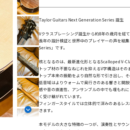
DTM オンラ
レコーディン
イン納品
グ機器
Taylor Guitars Next Generation Series 誕生
ジ
Vクラスブレーシング誕生から約8年の歳月を経
長年の設計検証と世界中のプレイヤーの声を結集して完成した
Series」です。
核となるのは、最新進化形となるScalloped V-C
トップ材の不要なねじれを抑えるV字構造はその
トップ本来の振動をより自然な形で引き出し、そ
低音域はよりウォームで奥行きのある響きと開放
感や音の直進性、アンサンブルの中でも埋もれに
く受け継がれています。
フィンガースタイルでは立体的で深みのあるレス
きます。
本モデルの大きな特徴の一つが、演奏性とサウン