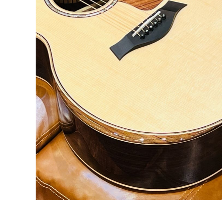
DJ機器
DTM
中古
ヴィンテー