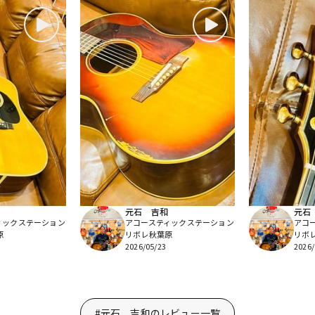
元石 吉和
元石
ィックステーション
アコースティックステーション
アコ
原
リボレ秋葉原
リボ
2026/05/23
2026/
#元石 吉和のレビュー一覧