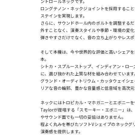
ントロールネックです。
ロングテノン・ネックジョイントを採用すること
ステインを実現します。
さらに、サウンドホール内のボルトを調整するだ
外すことなく、演奏スタイルや季節・環境の変化
弾きやすさだけでなく、音の立ち上がりやレスポン
そして本機は、今や世界的な評価と高いシェアを誇る
本。
シトカ・スプルーストップ、インディアン・ロー
に、選び抜かれた上質な材を組み合わせています
グランド・オーディトリウム・カッタウェイシェイ
リアな音の輪郭、豊かな音量感と低音域を高次元
ネックにはトロピカル・マホガニーとエボニーを
Taylorが提唱する「スモーキー・エボニー」
やサウンド面でも一切の妥協はありません。
程よく丸みを帯びたソフトVシェイプのネックグ
演奏感を提供します。