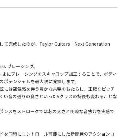
配信/ライブ
楽器アクセサ
機器
リ
て
のが、Taylor Guitars「Next Generation
lass ブレーシング。
ままにブレーシングをスキャロップ加工することで、ボディ
のポテンシャルを最大限に発揮します。
弦には空気感を伴う豊かな共鳴をもたらし、正確なピッチ
くい音の通りの良さといったVクラスの特長も変わることな
ポンスをストロークでは芯の太さと明瞭な音抜けを実感で
ドを同時にコントロール可能にした新開発のアクションコ