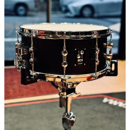
ベース
ウクレレ
ドラム
パーカッション
キーボード
電子ピアノ
管楽器
その他楽器
アンプ
エフェクター
DJ機器
DTM