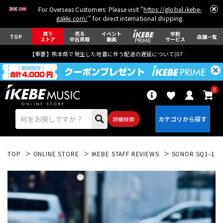
For Overseas Customers: Please visit "
https://global.ikebe-
gakki.com/
" for direct international shipping.
買う
売る
イベント
学割
TOP
店舗一覧
ストア
中古買取
動画
サービス
【重要】熊本県で発生した地震に伴う配送の遅延について(
07月29日
更新)
0
詳細検索
TOP
ONLINE STORE
IKEBE STAFF REVIEWS
SONOR SQ1-14
エレキギター
アコギ/エレアコ