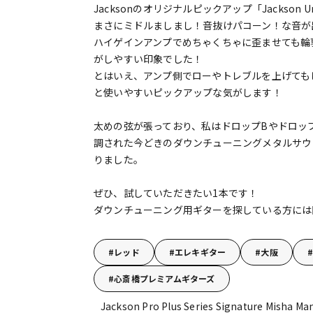
Jacksonのオリジナルピックアップ「Jackson U
まさにミドルましまし！音抜けパコーン！な音が出
ハイゲインアンプでめちゃくちゃに歪ませても輪
がしやすい印象でした！
とはいえ、アンプ側でローやトレブルを上げても
と使いやすいピックアップな気がします！
太めの弦が張っており、私はドロップBやドロップ
調された今どきのダウンチューニングメタルサウ
りました。
ぜひ、試していただきたい1本です！
ダウンチューニング用ギターを探している方には
レッド
エレキギター
大阪
心斎橋プレミアムギターズ
Jackson Pro Plus Series Signature Misha Ma