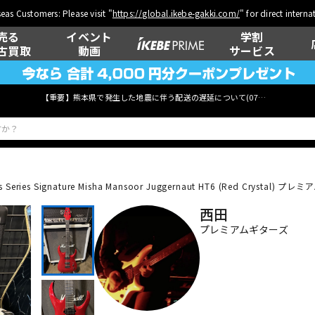
eas Customers: Please visit "
https://global.ikebe-gakki.com/
" for direct intern
売る
イベント
学割
古買取
動画
サービス
【重要】熊本県で発生した地震に伴う配送の遅延について(
07月29日
更新)
s Series Signature Misha Mansoor Juggernaut HT6 (Red Crystal)
プレミアム
ベース
ウクレレ
西田
プレミアムギターズ
管楽器
その他楽器