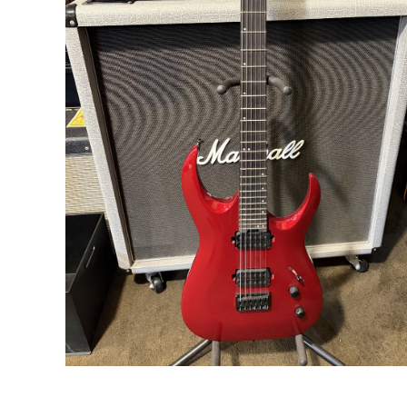
DJ機器
DTM
中古
ヴィンテー