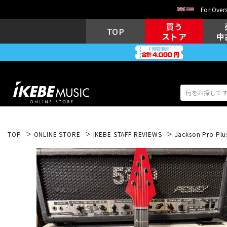
For Overs
買う
TOP
ストア
中
TOP
ONLINE STORE
IKEBE STAFF REVIEWS
Jackson Pro Plu
アコギ/エレ
エレキギター
アコ
キーボード
電子ピアノ