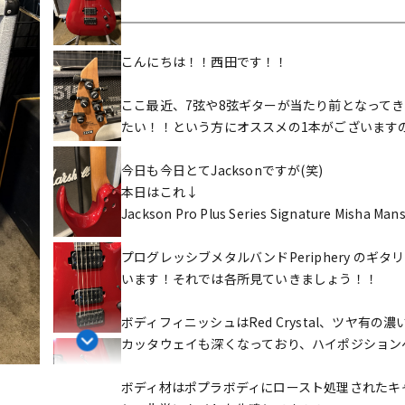
DTM オンラ
レコーディン
イン納品
グ機器
こんにちは！！西田です！！
ジ
ここ最近、7弦や8弦ギターが当たり前となって
たい！！という方にオススメの1本がございます
今日も今日とてJacksonですが(笑)
本日はこれ↓
Jackson Pro Plus Series Signature Misha Man
プログレッシブメタルバンドPeriphery の
います！それでは各所見ていきましょう！！
ボディフィニッシュはRed Crystal、ツヤ有
カッタウェイも深くなっており、ハイポジション
ボディ材はポプラボディにロースト処理されたキ