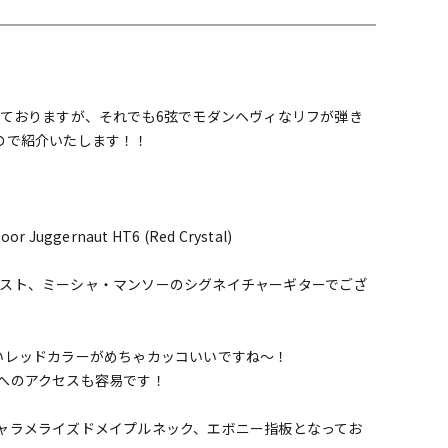
配信/ライブ
楽器アクセサ
機器
リ
きておりますが、それでも6弦でモダンヘヴィなリフが弾き
ので紹介いたします！！
soor Juggernaut HT6 (Red Crystal)
ギタリスト、ミーシャ・マンソーのシグネイチャーギターでござ
の濃いレッドカラーがめちゃカッコいいですね～！
へのアクセスも容易です！
ャラメライズドメイプルネック、エボニー指板となってお