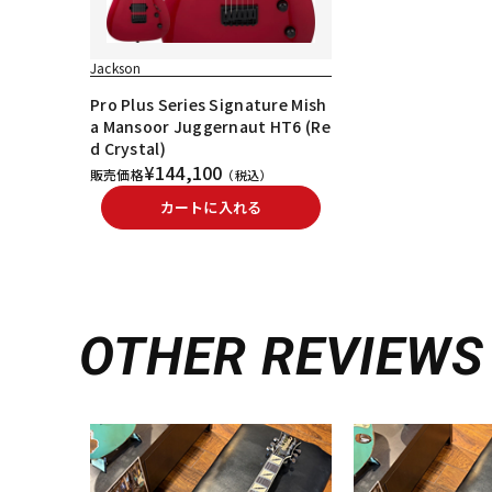
Jackson
Pro Plus Series Signature Mish
a Mansoor Juggernaut HT6 (Re
d Crystal)
¥144,100
販売価格
（税込）
カートに入れる
OTHER REVIEWS