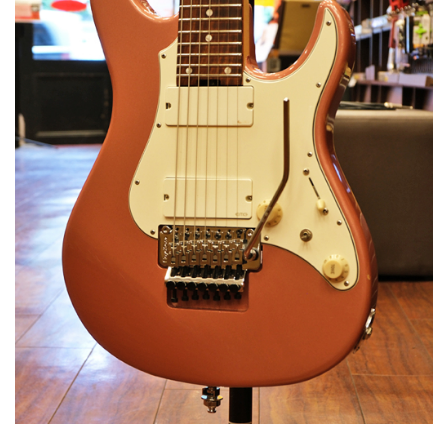
ベース
ウクレレ
ドラム
パーカッション
キーボード
電子ピアノ
管楽器
その他楽器
アンプ
エフェクター
DJ機器
DTM