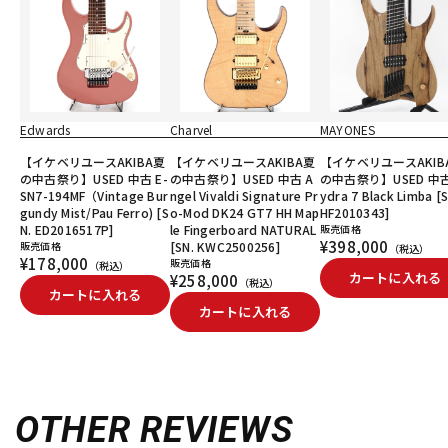
Edwards
Charvel
MAYONES
【イケベリユースAKIBA夏
【イケベリユースAKIBA夏
【イケベリユースAKIB
の中古祭り】USED 中古 E-
の中古祭り】USED 中古 A
の中古祭り】USED 中古
SN7-194MF（Vintage Bur
ngel Vivaldi Signature Pr
ydra 7 Black Limba [S
gundy Mist/Pau Ferro) [S
o-Mod DK24 GT7 HH Map
HF2010343]
N. ED2016517P]
le Fingerboard NATURAL
販売価格
¥398,000
販売価格
[SN. KWC2500256]
（税込）
¥178,000
販売価格
（税込）
カートに入れる
¥258,000
（税込）
カートに入れる
カートに入れる
OTHER REVIEWS