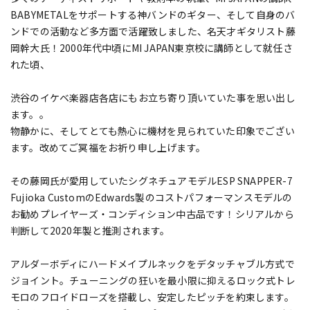
BABYMETALをサポートする神バンドのギター、そして自身のバ
ンドでの活動など多方面で活躍致しました、名天才ギタリスト藤
岡幹大氏！2000年代中頃にMI JAPAN東京校に講師として就任さ
れた頃、
渋谷のイケベ楽器店各店にもお立ち寄り頂いていた事を思い出し
ます。。
物静かに、そしてとても熱心に機材を見られていた印象でござい
ます。改めてご冥福をお祈り申し上げます。
その藤岡氏が愛用していたシグネチュアモデルESP SNAPPER-7
Fujioka CustomのEdwards製のコストパフォーマンスモデルの
お勧めプレイヤーズ・コンディション中古品です！シリアルから
判断して2020年製と推測されます。
アルダーボディにハードメイプルネックをデタッチャブル方式で
ジョイント。チューニングの狂いを最小限に抑えるロック式トレ
モロのフロイドローズを搭載し、安定したピッチを約束します。