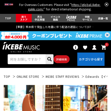
For Overseas Customers: Please visit "
https://global.ikebe-
gakki.com/
" for direct international shipping.
買う
売る
イベント
学割
TOP
店舗一覧
ストア
中古買取
動画
サービス
【重要】熊本県で発生した地震に伴う配送の遅延について(
07月29日
更新)
0
詳細検索
TOP
ONLINE STORE
IKEBE STAFF REVIEWS
Edwards 【イケベ
エレキギター
アコギ/エレアコ