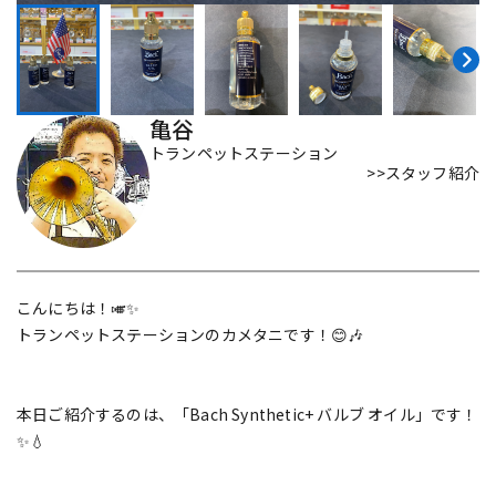
DTM オンライン納品
レコーディング機器
配信/ライブ機器
楽器アクセサリ
亀谷
トランペットステーション
>>スタッフ紹介
中古
ヴィンテージ
こんにちは！🎺✨
トランペットステーションのカメタニです！😊🎶
本日ご紹介するのは、「Bach Synthetic+ バルブ オイル」です！
✨💧