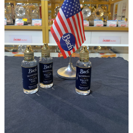
ベース
ウクレレ
ドラム
パーカッション
キーボード
電子ピアノ
管楽器
その他楽器
アンプ
エフェクター
DJ機器
DTM