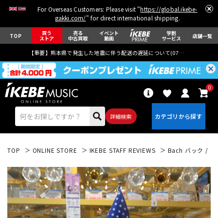
For Overseas Customers: Please visit "
https://global.ikebe-
gakki.com/
" for direct international shipping.
買う
売る
イベント
学割
TOP
店舗一覧
ストア
中古買取
動画
サービス
【重要】熊本県で発生した地震に伴う配送の遅延について(
07月29日
更新)
0
詳細検索
TOP
ONLINE STORE
IKEBE STAFF REVIEWS
Bach バック / S
エレキギター
アコギ/エレアコ