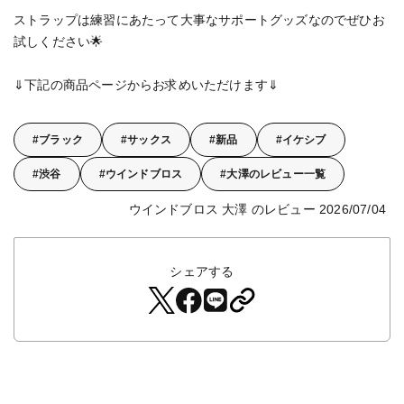
ストラップは練習にあたって大事なサポートグッズなのでぜひお
試しください🌟
中古
ヴィンテージ
⇓下記の商品ページからお求めいただけます⇓
ブラック
サックス
新品
イケシブ
渋谷
ウインドブロス
大澤のレビュー一覧
ウインドブロス 大澤 のレビュー 2026/07/04
シェアする