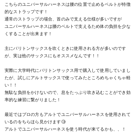
こちらのユニバーサルハーネスは腰の位置で止めるベルトが特徴
的なストラップです！
通常のストラップの場合、首のみで支える仕様が多いですが
キーボード
電子ピアノ
ユニバーサルハーネスは腰のベルトで支えるため体の負担を少な
くすることが出来ます！
管楽器
その他楽器
主にバリトンサックスを吹くときに使用される方が多いのです
が、実は他のサックスにもオススメなんです！！
アンプ
エフェクター
実際に大学時代にバリトンサックス用で購入して使用していまし
たが、試しにアルトサックスで使ってみたところめちゃくちゃ軽
い！！
DJ機器
DTM
無駄な負担をかけないので、息をたっぷり吹き込むことができ効
率的な練習に繋がりました！
DTM オンライン納品
レコーディング機器
最近ではプロの方もアルトでユニバーサルハーネスを使用されて
いるのをちらほら見かけます🧐
アルトでユニバーサルハーネスを使う時代が来てるかも、、！
配信/ライブ機器
楽器アクセサリ