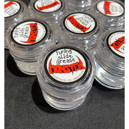
ベース
ウクレレ
ドラム
パーカッション
キーボード
電子ピアノ
管楽器
その他楽器
アンプ
エフェクター
DJ機器
DTM