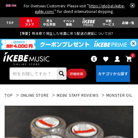
For Overseas Customers: Please visit "
https://global.ikebe-
gakki.com/
" for direct international shipping.
買う
売る
イベント
学割
TOP
店舗一覧
ストア
中古買取
動画
サービス
【重要】熊本県で発生した地震に伴う配送の遅延について(
07月29日
更新)
0
詳細検索
TOP
ONLINE STORE
IKEBE STAFF REVIEWS
MONSTER OIL モ
エレキギター
アコギ/エレアコ