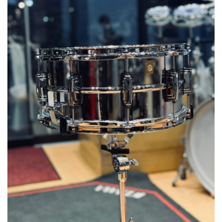
ベース
ウクレレ
ドラム
パーカッション
キーボード
電子ピアノ
管楽器
その他楽器
アンプ
エフェクター
DJ機器
DTM