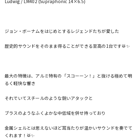
Ludwig / LM402 (Supraphonic 14×6.5)
ジョン・ボーナムをはじめとするレジェンドたちが愛した
歴史的サウンドをそのまま得ることができる至高の1台です🥁✨
最大の特徴は、アルミ特有の「スコーーン！」と抜ける極めて明
るく軽快な響き
それでいてスチールのような鋭いアタックと
ブラスのようなふくよかな中低域を併せ持っており
金属シェルとは思えないほど耳当たりが温かいサウンドを奏でて
くれます！🥁✨