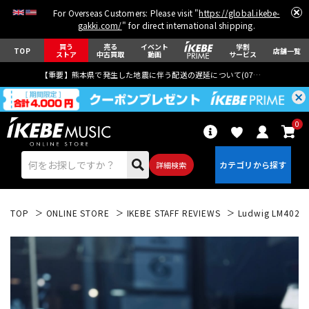
For Overseas Customers: Please visit "
https://global.ikebe-
gakki.com/
" for direct international shipping.
買う
売る
イベント
学割
TOP
店舗一覧
ストア
中古買取
動画
サービス
【重要】熊本県で発生した地震に伴う配送の遅延について(
07月29日
更新)
0
詳細検索
TOP
ONLINE STORE
IKEBE STAFF REVIEWS
Ludwig LM402 [
エレキギター
アコギ/エレアコ