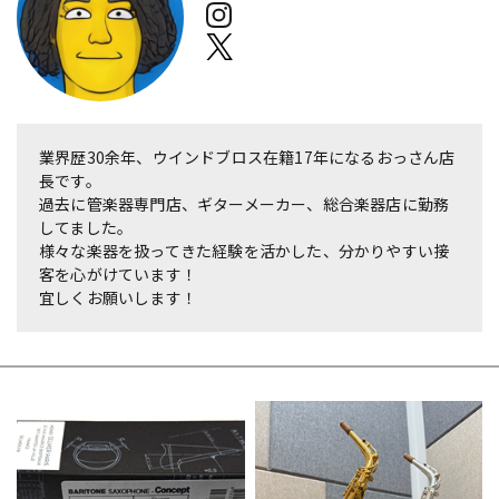
ベース
ウクレレ
ドラム
パーカッション
業界歴30余年、ウインドブロス在籍17年になるおっさん店
長です。
キーボード
電子ピアノ
過去に管楽器専門店、ギターメーカー、総合楽器店に勤務
してました。
様々な楽器を扱ってきた経験を活かした、分かりやすい接
客を心がけています！
管楽器
その他楽器
宜しくお願いします！
アンプ
エフェクター
DJ機器
DTM