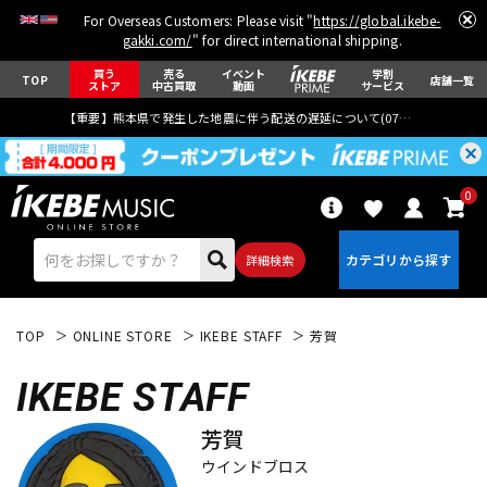
For Overseas Customers: Please visit "
https://global.ikebe-
gakki.com/
" for direct international shipping.
買う
売る
イベント
学割
TOP
店舗一覧
ストア
中古買取
動画
サービス
【重要】熊本県で発生した地震に伴う配送の遅延について(
07月29日
更新)
0
詳細検索
TOP
ONLINE STORE
IKEBE STAFF
芳賀
IKEBE STAFF
芳賀
エレキギター
アコギ/エレアコ
ウインドブロス