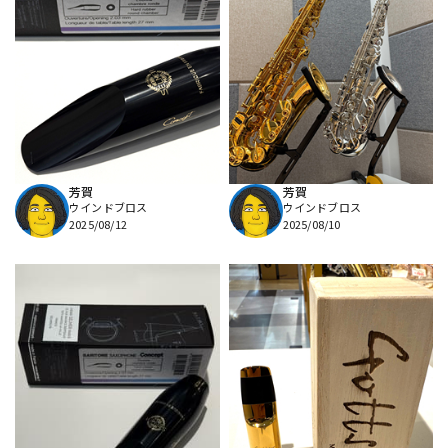
DTM オンライン納品
レコーディング機器
配信/ライブ機器
楽器アクセサリ
中古
ヴィンテージ
芳賀
芳賀
ウインドブロス
ウインドブロス
2025/08/12
2025/08/10