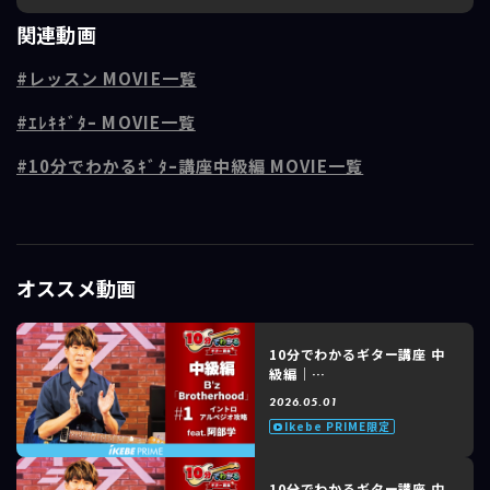
B'z が1999年にリリースした10thアルバムのタイトル曲。B’zファンの
関連動画
間でも非常に人気の高い楽曲です。
レッスン MOVIE一覧
■レッスンポイント
第5回「サビパート前半攻略」
ｴﾚｷｷﾞﾀｰ MOVIE一覧
コードとブリッジミュートの強さ/ピッキングハーモニクス
10分でわかるｷﾞﾀｰ講座中級編 MOVIE一覧
■講師紹介：阿部学
自称「おしゃべりすぎる!?ギタリスト」。
13才でギターを始め、バンド活動。
その後は六本木ピットイン等でのセッション活動や楽器メーカーKORG
のデモンストレーターを経て、サポートギタリストとしての活動、 テー
オススメ動画
マパークでのショー出演、セッション活動、レコーディング等、精力的
に活動。
最近ではLINE6製品のデモ演奏・セミナーや、氷川きよし、Niiisan's、
若菜、岩佐美咲(元AKB48)、渡辺美奈代、Zwei、PaniCrewのコンサー
10分でわかるギター講座 中
級編｜
トへの参加やギターレッスンにも力を入れている。
B'z「Brotherhood」
2026.05.01
feat. 阿部 学 #1 of 8 イン
Ikebe PRIME限定
トロアルペジオ攻略
10分でわかるギター講座 中