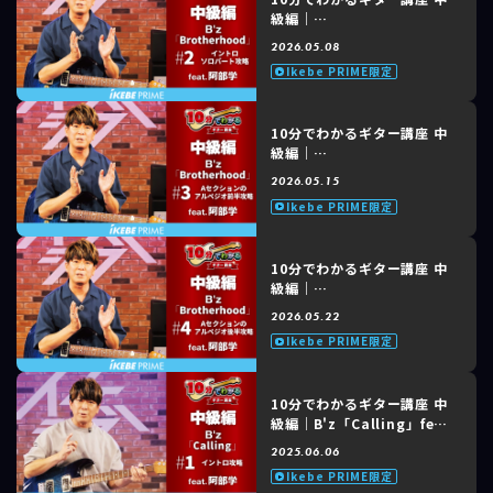
級編｜
B'z「Brotherhood」feat.
2026.05.08
阿部 学 #2 of 8 イントロソ
Ikebe PRIME限定
ロパート攻略
10分でわかるギター講座 中
級編｜
B'z「Brotherhood」
2026.05.15
feat. 阿部 学 #3 of 8 Aセク
Ikebe PRIME限定
ションのアルペジオ前半攻略
10分でわかるギター講座 中
級編｜
B'z「Brotherhood」
2026.05.22
feat. 阿部 学 #4 of 8 Aセク
Ikebe PRIME限定
ションのアルペジオ後半攻略
10分でわかるギター講座 中
級編｜B'z「Calling」feat.
阿部 学 #1 イントロ攻略
2025.06.06
Ikebe PRIME限定