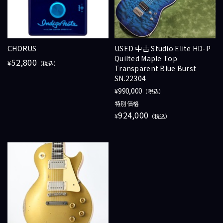
CHORUS
USED 中古 Studio Elite HD-P
Quilted Maple Top
52,800
¥
（税込）
Transparent Blue Burst
SN.22304
990,000
¥
（税込）
特別価格
924,000
¥
（税込）