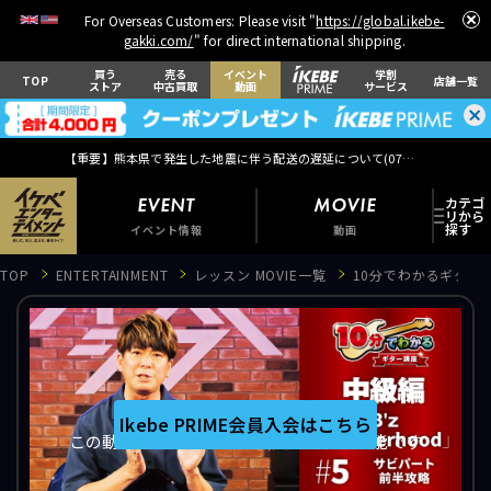
For Overseas Customers: Please visit "
https://global.ikebe-
gakki.com/
" for direct international shipping.
買う
売る
イベント
学割
TOP
店舗一覧
ストア
中古買取
動画
サービス
【重要】熊本県で発生した地震に伴う配送の遅延について(
07月29日
更新)
EVENT
MOVIE
イベント情報
動画
TOP
ENTERTAINMENT
レッスン MOVIE一覧
10分でわかるギター講座 
EVENT
イベント情報
Ikebe PRIME会員入会はこちら
この動画はIkebe PRIME会員のみ視聴可能です
MOVIE
動画