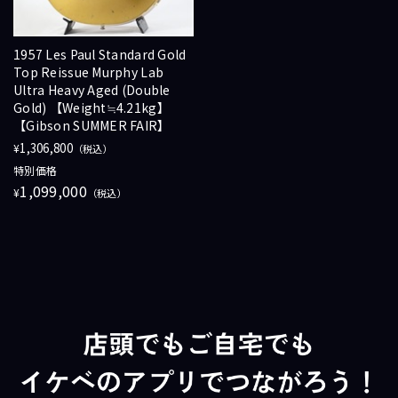
1957 Les Paul Standard Gold
Top Reissue Murphy Lab
Ultra Heavy Aged (Double
Gold) 【Weight≒4.21kg】
【Gibson SUMMER FAIR】
1,306,800
¥
（税込）
特別価格
1,099,000
¥
（税込）