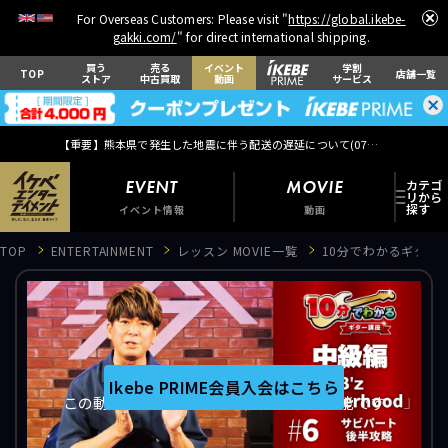
For Overseas Customers: Please visit "
https://global.ikebe-
gakki.com/
" for direct international shipping.
買う
売る
イベント
学割
TOP
店舗一覧
ストア
中古買取
動画
サービス
【重要】熊本県で発生した地震に伴う配送の遅延について(
07月29日
更新)
EVENT
MOVIE
イベント情報
動画
TOP
ENTERTAINMENT
レッスン MOVIE一覧
10分でわかるギター講座 
EVENT
イベント情報
Ikebe PRIME会員入会はこちら
この動画はIkebe PRIME会員のみ視聴可能です
MOVIE
動画