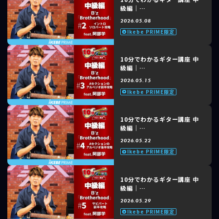
級編｜
B'z「Brotherhood」feat.
2026.05.08
阿部 学 #2 of 8 イントロソ
Ikebe PRIME限定
ロパート攻略
10分でわかるギター講座 中
級編｜
B'z「Brotherhood」
2026.05.15
feat. 阿部 学 #3 of 8 Aセク
Ikebe PRIME限定
ションのアルペジオ前半攻略
10分でわかるギター講座 中
級編｜
B'z「Brotherhood」
2026.05.22
feat. 阿部 学 #4 of 8 Aセク
Ikebe PRIME限定
ションのアルペジオ後半攻略
10分でわかるギター講座 中
級編｜
B'z「Brotherhood」
2026.05.29
feat. 阿部 学 #5 of 8 サビ
Ikebe PRIME限定
パート前半攻略