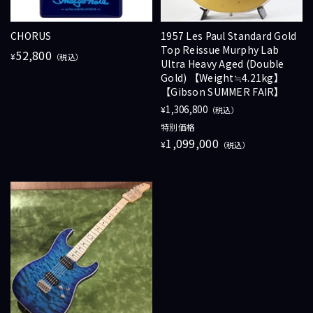
CHORUS
1957 Les Paul Standard Gold
Top Reissue Murphy Lab
52,800
¥
（税込）
Ultra Heavy Aged (Double
Gold) 【Weight≒4.21kg】
【Gibson SUMMER FAIR】
1,306,800
¥
（税込）
特別価格
1,099,000
¥
（税込）