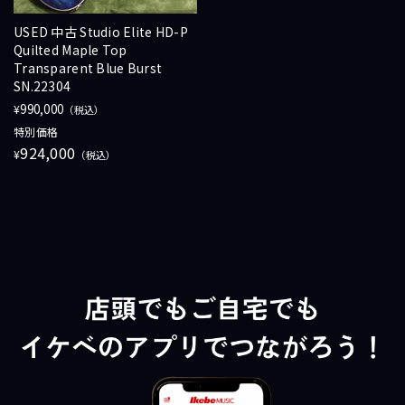
USED 中古 Studio Elite HD-P
Quilted Maple Top
Transparent Blue Burst
SN.22304
990,000
¥
（税込）
特別価格
924,000
¥
（税込）