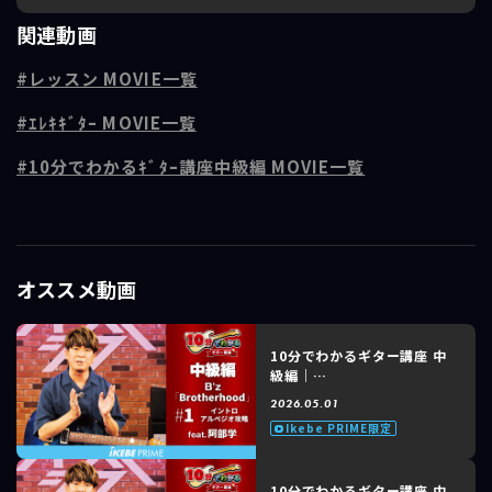
B'z が1999年にリリースした10thアルバムのタイトル曲。B’zファンの
関連動画
間でも非常に人気の高い楽曲です。
レッスン MOVIE一覧
■レッスンポイント
第6回「サビパート後半攻略」
ｴﾚｷｷﾞﾀｰ MOVIE一覧
前半部分とのアレンジの差に注目！
10分でわかるｷﾞﾀｰ講座中級編 MOVIE一覧
■講師紹介：阿部学
自称「おしゃべりすぎる!?ギタリスト」。
13才でギターを始め、バンド活動。
その後は六本木ピットイン等でのセッション活動や楽器メーカーKORG
のデモンストレーターを経て、サポートギタリストとしての活動、 テー
オススメ動画
マパークでのショー出演、セッション活動、レコーディング等、精力的
に活動。
最近ではLINE6製品のデモ演奏・セミナーや、氷川きよし、Niiisan's、
若菜、岩佐美咲(元AKB48)、渡辺美奈代、Zwei、PaniCrewのコンサー
10分でわかるギター講座 中
級編｜
トへの参加やギターレッスンにも力を入れている。
B'z「Brotherhood」
2026.05.01
feat. 阿部 学 #1 of 8 イン
Ikebe PRIME限定
トロアルペジオ攻略
10分でわかるギター講座 中