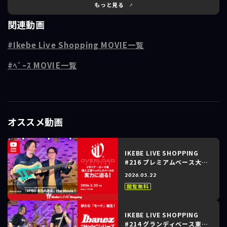
す。
もっと見る
関連動画
今回は、パンチのある70sサウンドが魅力の1973年製Fender Jazz
Bass、希少なプリクレイマー期のSpector NS-2 Original Fretless、唯
Ikebe Live Shopping MOVIE一覧
一無二の重厚なサウンドを誇る1978年製Alembic Series I / SSB、そし
て初期Ken Smithの傑作S-II A 4-stringが登場。それぞれの魅力を実演
ﾍﾞｰｽ MOVIE一覧
とともに深掘りしていきます。
現代の楽器では味わえないサウンドや風格、そしてヴィンテージならで
はの個性を体感できる貴重な機会です。ぜひご覧ください。
オススメ動画
----------------------------------------------------
＜出演＞
岡崎（池部楽器店 ベースコレクション / フロアチーフ）
IKEBE LIVE SHOPPING
#216 プレミアムベース大阪
『#PBO本日の逸品』the
初回放送日時：2026/06/05
2026.05.22
Movie！～Overload
会場：イケシブSTUDIO
閲覧無料
Guitars｜イタリア・ローマ
発 個人工房ヘッドレスベー
スの実力に迫る！～
IKEBE LIVE SHOPPING
#214 グランディベース東京