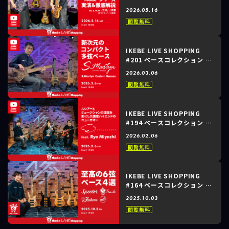
～Ibanez｜新たな『モー
2026.05.16
ド』誕生！ アイバニー
閲覧無料
ズ”Mode”シリーズ 実演＆
徹底解説～
IKEBE LIVE SHOPPING
#201 ベースコレクション ～
S.Martyn Custom
2026.03.06
Basses｜新次元のコンパク
閲覧無料
ト多弦ベース～
IKEBE LIVE SHOPPING
#194 ベースコレクション ～
宮地 遼＆朝田拓馬 /
2026.02.06
Collectera｜ルシアーとミ
閲覧無料
ュージシャンの理想を形にし
た国産ハイエンドのニューカ
マー～
IKEBE LIVE SHOPPING
#164 ベースコレクション ～
至高の6弦ベース4選｜
2025.10.03
Spector, Ken Smith,
閲覧無料
Fodera, MTD～