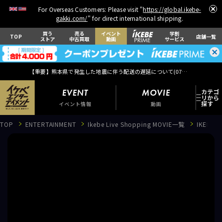
For Overseas Customers: Please visit "
https://global.ikebe-
gakki.com/
" for direct international shipping.
買う
売る
イベント
学割
TOP
店舗一覧
ストア
中古買取
動画
サービス
【重要】熊本県で発生した地震に伴う配送の遅延について(
07月29日
更新)
EVENT
MOVIE
イベント情報
動画
TOP
ENTERTAINMENT
Ikebe Live Shopping MOVIE一覧
IKEBE
EVENT
イベント情報
MOVIE
動画