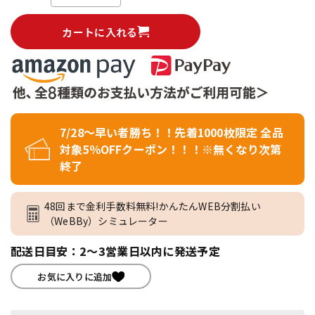
カートに入れる
7/28～早い者勝ち！！先着1000枚限定 全品
対象5％OFFクーポン！！！※無くなり次第
終了
48回まで金利手数料無料!かんたんWEB分割払い
（WeBBy）シミュレーター
配送日目安：2～3営業日以内に発送予定
お気に入りに追加