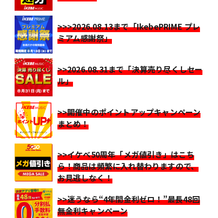
>>>2026.08.13まで「IkebePRIME プレ
ミアム感謝祭」
>>2026.08.31まで「決算売り尽くしセー
ル」
>>開催中のポイントアップキャンペーン
まとめ！
>>イケベ50周年「メガ値引き」はこち
ら！商品は頻繁に入れ替わりますので、
お見逃しなく！
>>迷うなら“4年間金利ゼロ！”最長48回
無金利キャンペーン