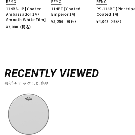
REMO
REMO
REMO
114BA-JP [Coated
114BE [Coated
PS-114BE [Pinstrip
Ambassador 14 /
Emperor 14]
Coated 14]
Smooth White Film]
¥
3,256
（税込）
¥
4,048
（税込）
¥
3,080
（税込）
RECENTLY VIEWED
最近チェックした商品