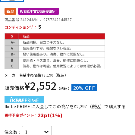
DTM オンライン納品
レコーディング機器
新品
WEB注文店頭受取可
商品番号 24124
JAN ：
0757242144527
S
配信/ライブ機器
楽器アクセサリ
コンディション
：
中古
ヴィンテージ
メーカー希望小売価格
¥
3,190
（税込）
¥
2,552
販売価格
20% OFF
（税込）
Ikebe PRIME に入会してこの商品を¥2,297（税込）で購入する
23pt(1%)
獲得予定ポイント：
注文数：