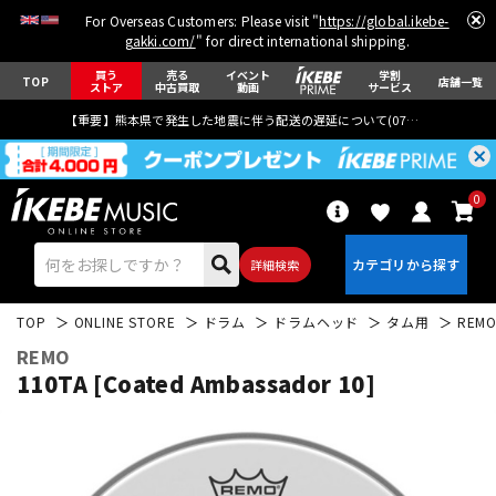
For Overseas Customers: Please visit "
https://global.ikebe-
gakki.com/
" for direct international shipping.
買う
売る
イベント
学割
TOP
店舗一覧
ストア
中古買取
動画
サービス
【重要】熊本県で発生した地震に伴う配送の遅延について(
07月29日
更新)
0
詳細検索
TOP
ONLINE STORE
ドラム
ドラムヘッド
タム用
REM
REMO
110TA [Coated Ambassador 10]
エレキギター
アコギ/エレアコ