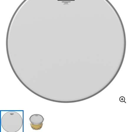
ベース
ウクレレ
ドラム
パーカッション
キーボード
電子ピアノ
管楽器
その他楽器
アンプ
エフェクター
DJ機器
DTM