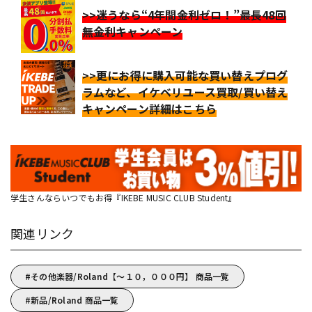
>>迷うなら“4年間金利ゼロ！”最長48回
無金利キャンペーン
>>更にお得に購入可能な買い替えプログ
ラムなど、イケベリユース買取/買い替え
キャンペーン詳細はこちら
学生さんならいつでもお得『IKEBE MUSIC CLUB Student』
関連リンク
その他楽器/Roland【～１０，０００円】 商品一覧
新品/Roland 商品一覧