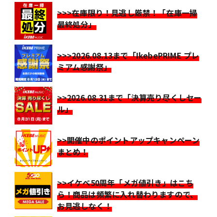
>>>在庫限り！見逃し厳禁！「在庫一掃
最終処分」
>>>2026.08.13まで「IkebePRIME プレ
ミアム感謝祭」
>>2026.08.31まで「決算売り尽くしセー
ル」
>>開催中のポイントアップキャンペーン
まとめ！
>>イケベ50周年「メガ値引き」はこち
ら！商品は頻繁に入れ替わりますので、
お見逃しなく！