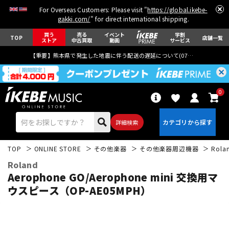
For Overseas Customers: Please visit "
https://global.ikebe-
gakki.com/
" for direct international shipping.
買う
売る
イベント
学割
TOP
店舗一覧
ストア
中古買取
動画
サービス
【重要】熊本県で発生した地震に伴う配送の遅延について(
07月29日
更新)
0
詳細検索
TOP
ONLINE STORE
その他楽器
その他楽器周辺機器
Rola
Roland
Aerophone GO/Aerophone mini 交換用マ
ウスピース（OP-AE05MPH）
エレキギター
アコギ/エレアコ