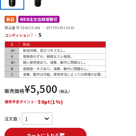
DTM オンライン納品
レコーディング機器
新品
WEB注文店頭受取可
配信/ライブ機器
楽器アクセサリ
商品番号 588619
JAN ：
4957054513436
S
コンディション
：
中古
ヴィンテージ
¥
5,500
販売価格
（税込）
50pt(1%)
獲得予定ポイント：
注文数：
カートに入れる