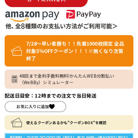
7/28～早い者勝ち！！先着1000枚限定 全品
対象5％OFFクーポン！！！※無くなり次第
終了
48回まで金利手数料無料!かんたんWEB分割払い
（WeBBy）シミュレーター
配送日目安：12時までの注文で当日発送
お気に入りに追加
使えるクーポンあるかも"クーポンBOX"を確認