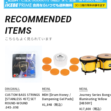
RECOMMENDED
ITEMS
こちらもよく見られています
DINGWALL
MEINL
MEINL
CUSTOM BASS STRINGS
MDH [Drum Honey /
Journey Series Bongo
[STAINLESS 4ST] SET
Dampening Gel Pads]
Illuminating Yellow
ROUND-WOUND
[HB50IY]
¥
1,848
（税込）
.045-.098
¥
17,600
（税込）