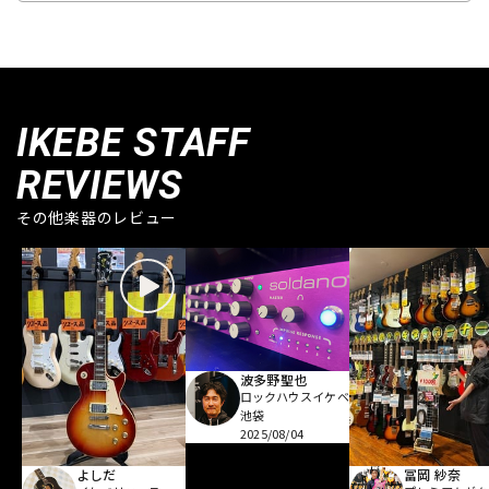
IKEBE STAFF
REVIEWS
その他楽器のレビュー
波多野聖也
ロックハウスイケベ
池袋
2025/08/04
よしだ
冨岡 紗奈