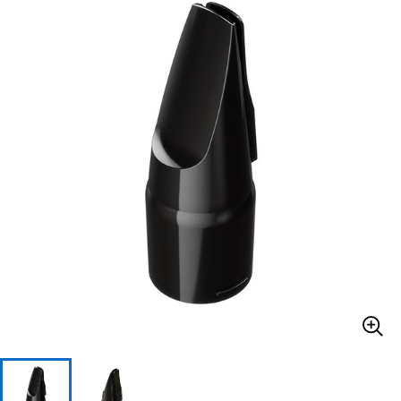
ベース
ウクレレ
ドラム
パーカッション
キーボード
電子ピアノ
管楽器
その他楽器
アンプ
エフェクター
DJ機器
DTM