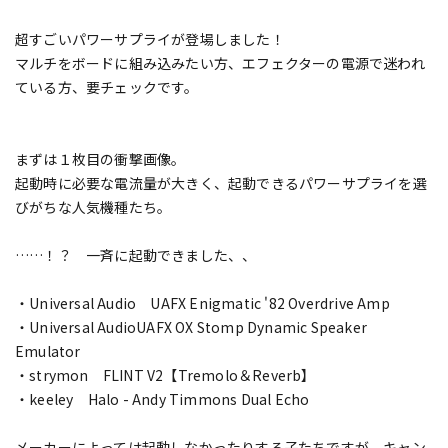
DTM オンライン納品
レコーディング機器
超すごいパワーサプライが登場しました！
マルチをボードに組み込みたい方、エフェクターの電源で迷われ
ている方、要チェックです。
配信/ライブ機器
楽器アクセサリ
まずは１枚目の衝撃画像。
中古
ヴィンテージ
起動時に必要な電流量が大きく、起動できるパワーサプライを選
びがちな人気機種たち。
……！？ 一斉に起動できました、、
・Universal Audio UAFX Enigmatic '82 Overdrive Amp
・Universal AudioUAFX OX Stomp Dynamic Speaker
Emulator
・strymon FLINT V2【Tremolo＆Reverb】
・keeley Halo - Andy Timmons Dual Echo
メーカーによっては起動しなかったりする子たちですが、キャン