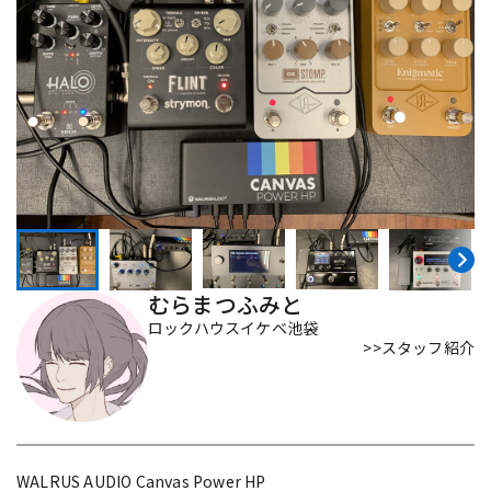
ベース
ウクレレ
ドラム
パーカッション
キーボード
電子ピアノ
管楽器
その他楽器
むらまつふみと
ロックハウスイケベ池袋
>>スタッフ紹介
アンプ
エフェクター
DJ機器
DTM
WALRUS AUDIO Canvas Power HP