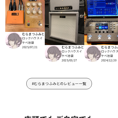
むらまつふみと
ロックハウスイ
ケベ池袋
むらまつふみと
むらまつふ
2025/07/21
ロックハウスイ
ロックハウ
ケベ池袋
ケベ池袋
2025/03/27
2024/12/20
#むらまつふみとのレビュー一覧