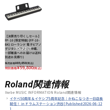
【決算売り尽くしセール】
FP-10 (限定特価) (FP-10-
BK) ローランド 電子ピアノ
デジタルピアノ (※沖縄、
SOLD OUT
一部離島へのお届けは送料
別途お見積り)
¥69,850
販売価格
(税込)
¥59,800
特別価格
(税込)
Roland関連情報
Ikebe MUSIC INFORMATION Roland関連情報
イケベ50周年＆イケシブ5周年記念｜かねこなつき一日店長
就任！ in ドラムステーション渋谷[
Published:2026-06-12
]