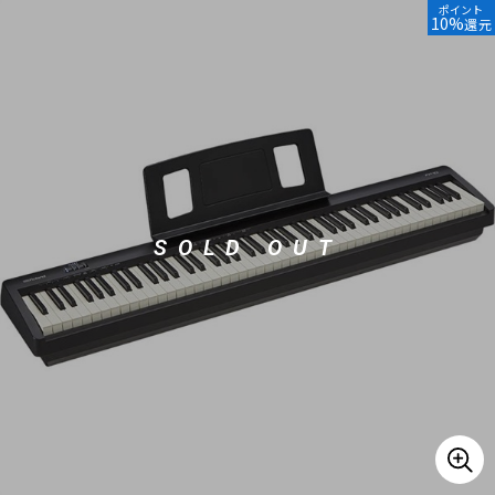
ポイント
10%
還元
ベース
ウクレレ
ドラム
パーカッション
キーボード
電子ピアノ
SOLD OUT
管楽器
その他楽器
アンプ
エフェクター
DJ機器
DTM