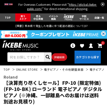
For Overseas Customers: Please visit "
https://global.ikebe-
gakki.com/
" for direct international shipping.
買う
売る
イベント
学割
TOP
店舗一覧
ストア
中古買取
動画
サービス
【重要】熊本県で発生した地震に伴う配送の遅延について(
07月29日
更新)
0
詳細検索
TOP
ONLINE STORE
電子ピアノ・その他鍵盤楽器
電子ピアノ
Roland
【決算売り尽くしセール】FP-10 (限定特価)
(FP-10-BK) ローランド 電子ピアノ デジタル
ピアノ (※沖縄、一部離島へのお届けは送料
エレキギター
アコギ/エレアコ
別途お見積り)