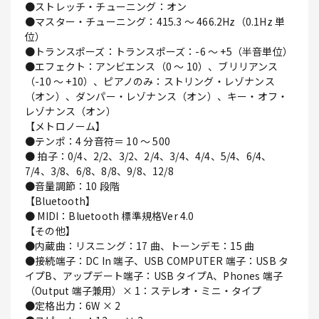
●ストレッチ・チューニング：オン
●マスター・チューニング：415.3 ～ 466.2Hz（0.1Hz 単
位）
●トランスポーズ：トランスポーズ：-6 ～ +5（半音単位）
●エフェクト：アンビエンス（0 ～ 10）、ブリリアンス
（-10 ～ +10）、ピアノのみ：ストリング・レゾナンス
（オン）、ダンパー・レゾナンス（オン）、キー・オフ・
レゾナンス（オン）
【メトロノーム】
●テンポ：4 分音符＝ 10 ～ 500
● 拍子：0/4、2/2、3/2、2/4、3/4、4/4、5/4、6/4、
7/4、3/8、6/8、8/8、9/8、12/8
●音量調節：10 段階
【Bluetooth】
● MIDI：Bluetooth 標準規格Ver 4.0
【その他】
●内蔵曲：リスニング：17 曲、トーンデモ：15 曲
●接続端子：DC In 端子、USB COMPUTER 端子：USB タ
イプB、アップデート端子：USB タイプA、Phones 端子
（Output 端子兼用）× 1：ステレオ・ミニ・タイプ
●定格出力：6W × 2