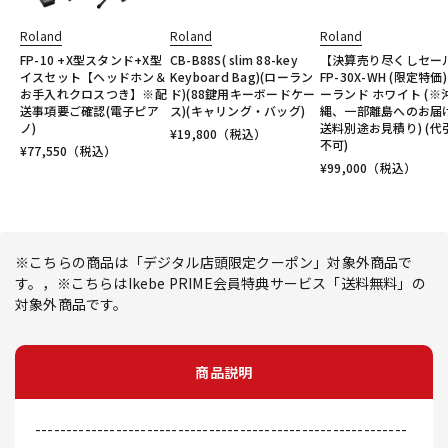
Roland
Roland
Roland
FP-10 +X型スタンド+X型
CB-B88S( slim 88-key
【決算売り尽くしセー
イスセット【ヘッドホン＆
Keyboard Bag)(ローラン
FP-30X-WH (限定特価)
お手入れクロスつき】※配
ド)(88鍵用キーボードケー
ーランド ホワイト (※
送事項要ご確認(電子ピア
ス)(キャリング・バッグ)
縄、一部離島へのお届
ノ)
送料別途お見積り) (代
¥
19,800
（税込）
不可)
¥
77,550
（税込）
¥
99,000
（税込）
※こちらの商品は「デジタル店頭限定クーポン」対象外商品で
す。，※こちらはIkebe PRIME会員特典サービス「送料無料」の
対象外商品です。
商品説明
------------------------------------------------------------