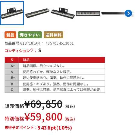
DTM オンライン納品
レコーディング機器
配信/ライブ機器
楽器アクセサリ
新品
弾きやすい
送料無料
商品番号 613718
JAN ：
4957054513061
中古
ヴィンテージ
S
コンディション
：
¥
69,850
販売価格
（税込）
¥
59,800
特別価格
（税込）
5436pt(10%)
獲得予定ポイント：