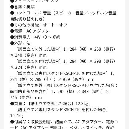
●スピーカー：12cm × 2
●言語：英語
●コントロール：音量（スピーカー音量／ヘッドホン音量
自動切り替え付き）
●その他の機能：オート・オフ
●電源：AC アダプター
●消費電力：4W（3 ～ 6W）
●外形寸法
［譜面立てを外した場合］1，284（幅）× 258（奥行）
× 140（高さ）mm
［譜面立てを付けた場合］1，284（幅）× 298（奥行）
× 324（高さ）mm
［譜面立てと専用スタンドKSCFP10 を付けた場合］1，
284（幅）× 298（奥行）× 929（高さ）mm
［譜面立てを外し専用スタンドKSCFP10 を付けた場合：
転倒防止部品を含む］1，292（幅）× 343（奥行）×
745（高さ）mm
●質量：［譜面立てを外した場合］12.3kg、
［譜面立てと専用スタンドKSCFP10 を付けた場合］
19.7kg
●付属品：取扱説明書、譜面立て、AC アダプター、電源コ
ード（AC アダプター接続用）、ペダル・スイッチ、保証