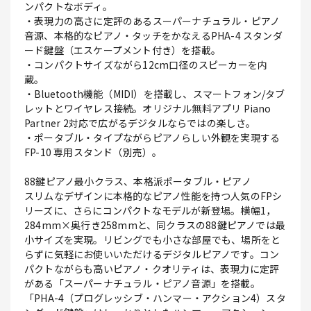
ンパクトなボディ。
・表現力の高さに定評のあるスーパーナチュラル・ピアノ
音源、本格的なピアノ・タッチをかなえるPHA-4 スタンダ
ード鍵盤（エスケープメント付き）を搭載。
・コンパクトサイズながら12cm口径のスピーカーを内
蔵。
・Bluetooth機能（MIDI）を搭載し、スマートフォン/タブ
レットとワイヤレス接続。オリジナル無料アプリ Piano
Partner 2対応で広がるデジタルならではの楽しさ。
・ポータブル・タイプながらピアノらしい外観を実現する
FP-10 専用スタンド（別売）。
88鍵ピアノ最小クラス、本格派ポータブル・ピアノ
スリムなデザインに本格的なピアノ性能を持つ人気のFPシ
リーズに、さらにコンパクトなモデルが新登場。横幅1，
284mm×奥行き258mmと、同クラスの88鍵ピアノでは最
小サイズを実現。リビングでも小さな部屋でも、場所をと
らずに気軽にお使いいただけるデジタルピアノです。コン
パクトながらも高いピアノ・クオリティは、表現力に定評
がある「スーパーナチュラル・ピアノ音源」を搭載。
「PHA-4（プログレッシブ・ハンマー・アクション4）スタ