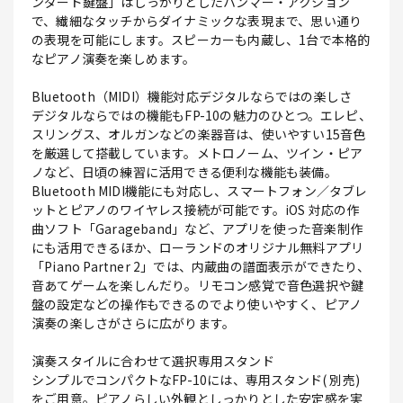
ンダード鍵盤」はしっかりとしたハンマー・アクション
で、繊細なタッチからダイナミックな表現まで、思い通り
の表現を可能にします。スピーカーも内蔵し、1台で本格的
なピアノ演奏を楽しめます。
Bluetooth（MIDI）機能対応デジタルならではの楽しさ
デジタルならではの機能もFP-10の魅力のひとつ。エレピ、
スリングス、オルガンなどの楽器音は、使いやすい15音色
を厳選して搭載しています。メトロノーム、ツイン・ピア
ノなど、日頃の練習に活用できる便利な機能も装備。
Bluetooth MIDI機能にも対応し、スマートフォン／タブレ
ットとピアノのワイヤレス接続が可能です。iOS 対応の作
曲ソフト「Garageband」など、アプリを使った音楽制作
にも活用できるほか、ローランドのオリジナル無料アプリ
「Piano Partner 2」では、内蔵曲の譜面表示ができたり、
音あてゲームを楽しんだり。リモコン感覚で音色選択や鍵
盤の設定などの操作もできるのでより使いやすく、ピアノ
演奏の楽しさがさらに広がります。
演奏スタイルに合わせて選択専用スタンド
シンプルでコンパクトなFP-10には、専用スタンド( 別売)
をご用意。ピアノらしい外観としっかりとした安定感を実