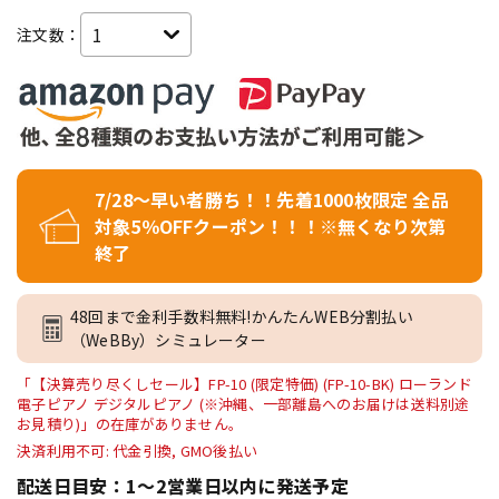
注文数：
7/28～早い者勝ち！！先着1000枚限定 全品
対象5％OFFクーポン！！！※無くなり次第
終了
48回まで金利手数料無料!かんたんWEB分割払い
（WeBBy）シミュレーター
「【決算売り尽くしセール】FP-10 (限定特価) (FP-10-BK) ローランド
電子ピアノ デジタルピアノ (※沖縄、一部離島へのお届けは送料別途
お見積り)」の在庫がありません。
決済利用不可: 代金引換, GMO後払い
配送日目安：1～2営業日以内に発送予定