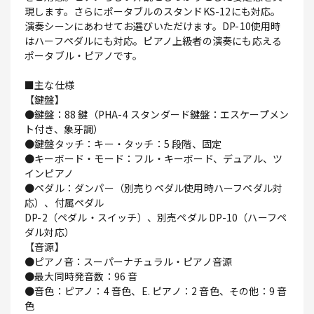
現します。さらにポータブルのスタンドKS-12にも対応。
演奏シーンにあわせてお選びいただけます。DP-10使用時
はハーフペダルにも対応。ピアノ上級者の演奏にも応える
ポータブル・ピアノです。
■主な仕様
【鍵盤】
●鍵盤：88 鍵（PHA-4 スタンダード鍵盤：エスケープメン
ト付き、象牙調）
●鍵盤タッチ：キー・タッチ：5 段階、固定
●キーボード・モード：フル・キーボード、デュアル、ツ
インピアノ
●ペダル：ダンパー（別売りペダル使用時ハーフペダル対
応）、付属ペダル
DP-2（ペダル・スイッチ）、別売ペダル DP-10（ハーフペ
ダル対応）
【音源】
●ピアノ音：スーパーナチュラル・ピアノ音源
●最大同時発音数：96 音
●音色：ピアノ：4 音色、E. ピアノ：2 音色、その他：9 音
色