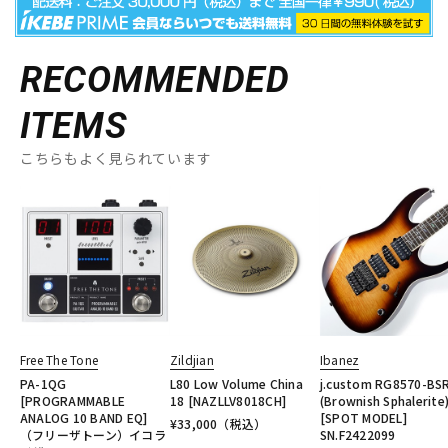
RECOMMENDED
ITEMS
こちらもよく見られています
Free The Tone
Zildjian
Ibanez
PA-1QG
L80 Low Volume China
j.custom RG8570-BS
[PROGRAMMABLE
18 [NAZLLV8018CH]
(Brownish Sphalerite
ANALOG 10 BAND EQ]
[SPOT MODEL]
¥
33,000
（税込）
（フリーザトーン）イコラ
SN.F2422099