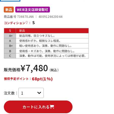
DTM オンライン納品
レコーディング機器
新品
WEB注文店頭受取可
商品番号 736670
JAN ：
4009126620044
S
配信/ライブ機器
楽器アクセサリ
コンディション
：
中古
ヴィンテージ
¥
7,480
販売価格
（税込）
68pt(1%)
獲得予定ポイント：
注文数：
カートに入れる