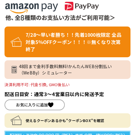
7/28～早い者勝ち！！先着1000枚限定 全品
対象5％OFFクーポン！！！※無くなり次第
終了
48回まで金利手数料無料!かんたんWEB分割払い
（WeBBy）シミュレーター
決済利用不可: 代金引換, GMO後払い
配送日目安：通常3～4営業日以内に発送予定
お気に入りに追加
使えるクーポンあるかも"クーポンBOX"を確認