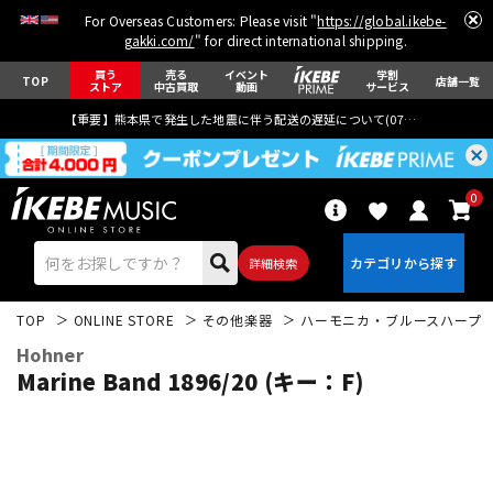
For Overseas Customers: Please visit "
https://global.ikebe-
gakki.com/
" for direct international shipping.
買う
売る
イベント
学割
TOP
店舗一覧
ストア
中古買取
動画
サービス
【重要】熊本県で発生した地震に伴う配送の遅延について(
07月29日
更新)
0
詳細検索
TOP
ONLINE STORE
その他楽器
ハーモニカ・ブルースハープ
Hohner
Marine Band 1896/20 (キー：F)
エレキギター
アコギ/エレアコ