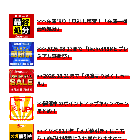
>>>在庫限り！見逃し厳禁！「在庫一掃
最終処分」
>>>2026.08.13まで「IkebePRIME プレ
ミアム感謝祭」
>>2026.08.31まで「決算売り尽くしセー
ル」
>>開催中のポイントアップキャンペーン
まとめ！
>>イケベ50周年「メガ値引き」はこち
ら！商品は頻繁に入れ替わりますので、