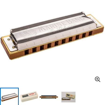
ベース
ウクレレ
ドラム
パーカッション
キーボード
電子ピアノ
管楽器
その他楽器
アンプ
エフェクター
DJ機器
DTM