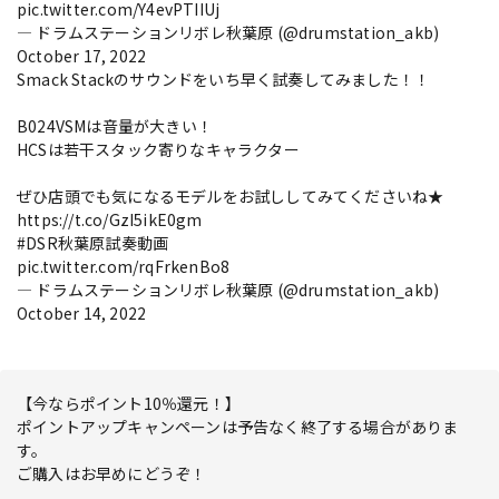
pic.twitter.com/Y4evPTIIUj
— ドラムステーションリボレ秋葉原 (@drumstation_akb)
October 17, 2022
Smack Stackのサウンドをいち早く試奏してみました！！
B024VSMは音量が大きい！
HCSは若干スタック寄りなキャラクター
ぜひ店頭でも気になるモデルをお試ししてみてくださいね★
https://t.co/GzI5ikE0gm
#DSR秋葉原試奏動画
pic.twitter.com/rqFrkenBo8
— ドラムステーションリボレ秋葉原 (@drumstation_akb)
October 14, 2022
【今ならポイント10％還元！】
ポイントアップキャンペーンは予告なく終了する場合がありま
す。
ご購入はお早めにどうぞ！