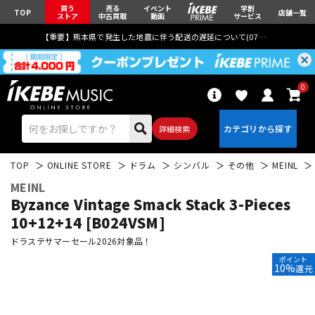
買う
売る
イベント
学割
TOP
店舗一覧
ストア
中古買取
動画
サービス
【重要】熊本県で発生した地震に伴う配送の遅延について(
07月29日
更新)
0
詳細検索
TOP
ONLINE STORE
ドラム
シンバル
その他
MEINL
MEINL
Byzance Vintage Smack Stack 3-Pieces
10+12+14 [B024VSM]
ドラステサマーセール2026対象品！
エレキギター
アコギ/エレアコ
ポイント
10%
還元
ベース
ウクレレ