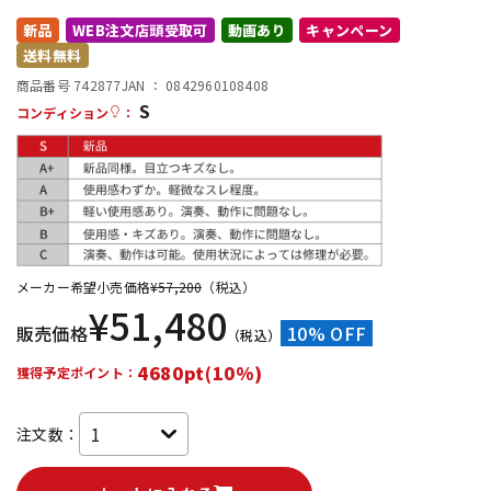
新品
WEB注文店頭受取可
動画あり
キャンペーン
配信/ライブ機器
楽器アクセサリ
送料無料
商品番号 742877
JAN ：
0842960108408
S
中古
ヴィンテージ
コンディション
：
メーカー希望小売価格
¥
57,200
（税込）
¥
51,480
販売価格
10% OFF
（税込）
4680pt(10%)
獲得予定ポイント：
注文数：