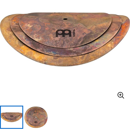
ドラム
パーカッション
キーボード
電子ピアノ
管楽器
その他楽器
アンプ
エフェクター
DJ機器
DTM
DTM オンライン納品
レコーディング機器