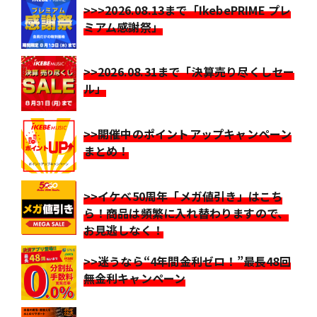
>>>2026.08.13まで「IkebePRIME プレ
ミアム感謝祭」
>>2026.08.31まで「決算売り尽くしセー
ル」
>>開催中のポイントアップキャンペーン
まとめ！
>>イケベ50周年「メガ値引き」はこち
ら！商品は頻繁に入れ替わりますので、
お見逃しなく！
>>迷うなら“4年間金利ゼロ！”最長48回
無金利キャンペーン