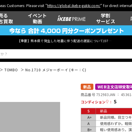
eas Customers: Please visit "
https://global.ikebe-gakki.com/
" for direct intern
売る
イベント
学割
古買取
動画
サービス
【重要】熊本県で発生した地震に伴う配送の遅延について(
07月29日
更新)
TOMBO
No.1710 メジャーボーイ (キー：C)
ベース
ウクレレ
新品
WEB注文店頭受取
商品番号 752983
JAN ：
45361
S
コンディション
：
管楽器
その他楽器