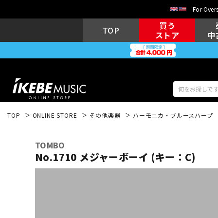
For Overs
買う
TOP
ストア
中
TOP
ONLINE STORE
その他楽器
ハーモニカ・ブルースハープ
アコギ/エレ
エレキギター
アコ
TOMBO
No.1710 メジャーボーイ (キー：C)
キーボード
電子ピアノ