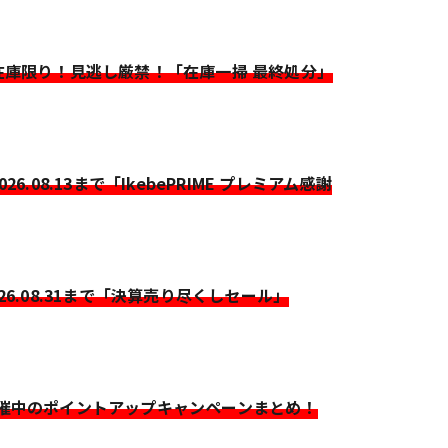
>在庫限り！見逃し厳禁！「在庫一掃 最終処分」
2026.08.13まで「IkebePRIME プレミアム感謝
026.08.31まで「決算売り尽くしセール」
開催中のポイントアップキャンペーンまとめ！