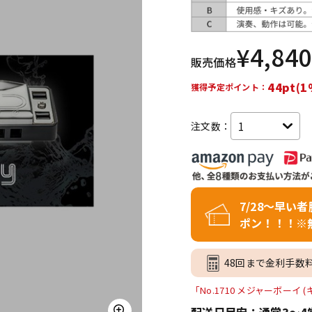
DTM オンラ
レコーディン
イン納品
グ機器
¥
4,840
販売価格
ジ
44pt(1
獲得予定ポイント：
注文数：
7/28～早い
ポン！！！※
48回まで金利手数
「No.1710 メジャーボーイ
配送日目安：通常3～4