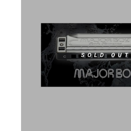
DJ機器
DTM
中古
ヴィンテー
SOLD OUT