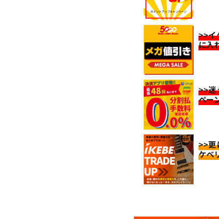
>>
に入
>>
ペー
>>
ケベ