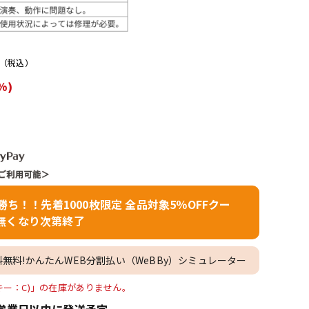
配信/ライブ
楽器アクセサ
機器
リ
（税込）
%)
者勝ち！！先着1000枚限定 全品対象5％OFFクー
無くなり次第終了
料無料!かんたんWEB分割払い（WeBBy）シミュレーター
 (キー：C)」の在庫がありません。
営業日以内に発送予定