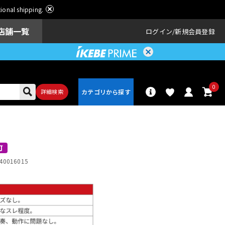
ational shipping.
店舗一覧
ログイン
新規会員登録
0
詳細検索
パーカッショ
ドラム
ン
可
40016015
アンプ
エフェクター