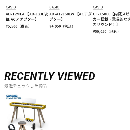
CASIO
CASIO
CASIO
AD-12MLA 【AD-12JL後
AD-A12150LW 【ACアダ
CT-X5000【内蔵ス
継 ACアダプター】
プター】
カー搭載・驚異的な
力サウンド！】
¥
5,500
（税込）
¥
4,950
（税込）
¥
50,050
（税込）
RECENTLY VIEWED
最近チェックした商品