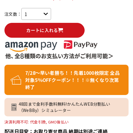
注文数：
カートに入れる
7/28～早い者勝ち！！先着1000枚限定 全品
対象5％OFFクーポン！！！※無くなり次第
終了
48回まで金利手数料無料!かんたんWEB分割払い
（WeBBy）シミュレーター
決済利用不可: 代金引換, GMO後払い
配送日目安：お取り寄せ商品 納期は別途ご連絡