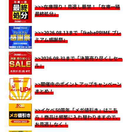
>>>在庫限り！見逃し厳禁！「在庫一掃
最終処分」
>>>2026.08.13まで「IkebePRIME プレ
ミアム感謝祭」
>>2026.08.31まで「決算売り尽くしセー
ル」
>>開催中のポイントアップキャンペーン
まとめ！
>>イケベ50周年「メガ値引き」はこち
ら！商品は頻繁に入れ替わりますので、
お見逃しなく！