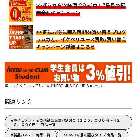
>>迷うなら“4年間金利ゼロ！”最長48回
無金利キャンペーン
>>更にお得に購入可能な買い替えプログ
ラムなど、イケベリユース買取/買い替え
キャンペーン詳細はこちら
学生さんならいつでもお得『IKEBE MUSIC CLUB Student』
関連リンク
電子ピアノ・その他鍵盤楽器/CASIO【２２５，０００円～４２
５，０００円】 商品一覧
新品/CASIO 商品一覧
CASIO/据え置きタイプ 商品一覧