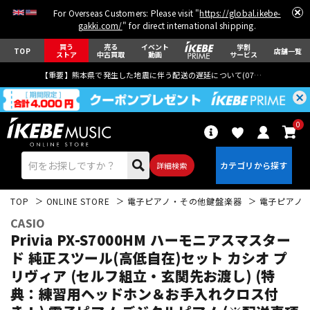
For Overseas Customers: Please visit "
https://global.ikebe-
gakki.com/
" for direct international shipping.
買う
売る
イベント
学割
TOP
店舗一覧
ストア
中古買取
動画
サービス
【重要】熊本県で発生した地震に伴う配送の遅延について(
07月29日
更新)
0
詳細検索
TOP
ONLINE STORE
電子ピアノ・その他鍵盤楽器
電子ピアノ
CASIO
Privia PX-S7000HM ハーモニアスマスター
ド 純正スツール(高低自在)セット カシオ プ
リヴィア (セルフ組立・玄関先お渡し) (特
エレキギター
アコギ/エレアコ
典：練習用ヘッドホン＆お手入れクロス付