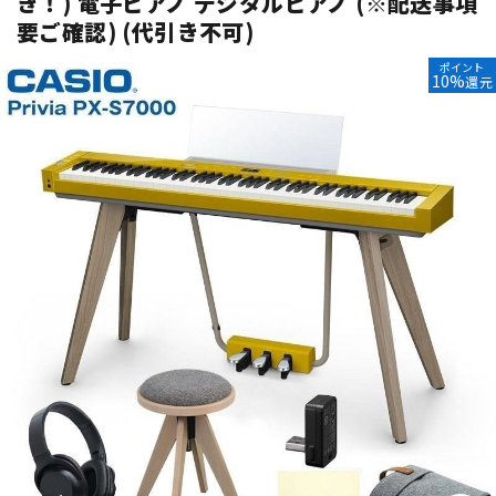
き！) 電子ピアノ デジタルピアノ (※配送事項
要ご確認) (代引き不可)
ベース
ウクレレ
ポイント
10%
還元
ドラム
パーカッション
キーボード
電子ピアノ
管楽器
その他楽器
アンプ
エフェクター
DJ機器
DTM