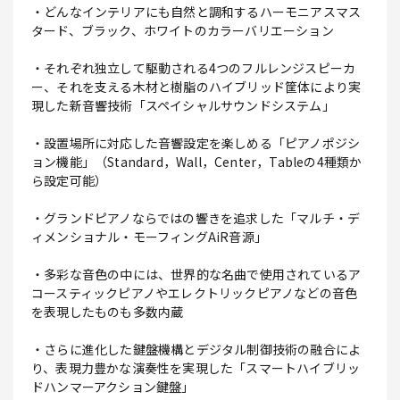
・どんなインテリアにも自然と調和するハーモニアスマス
タード、ブラック、ホワイトのカラーバリエーション
・それぞれ独立して駆動される4つのフルレンジスピーカ
ー、それを支える木材と樹脂のハイブリッド筐体により実
現した新音響技術「スペイシャルサウンドシステム」
・設置場所に対応した音響設定を楽しめる「ピアノポジシ
ョン機能」（Standard，Wall，Center，Tableの4種類か
ら設定可能）
・グランドピアノならではの響きを追求した「マルチ・デ
ィメンショナル・モーフィングAiR音源」
・多彩な音色の中には、世界的な名曲で使用されているア
コースティックピアノやエレクトリックピアノなどの音色
を表現したものも多数内蔵
・さらに進化した鍵盤機構とデジタル制御技術の融合によ
り、表現力豊かな演奏性を実現した「スマートハイブリッ
ドハンマーアクション鍵盤」