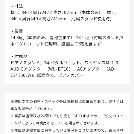
・寸法
幅1，340×奥行242×高さ102mm（本体のみ） 幅1，
340×奥行449×高さ741mm （付属スタンド使用時）
・質量
14.8kg（本体のみ、電池含まず） 28.1kg（付属スタンド/3
本ペダルユニット使用時、譜面立て/電池含まず)
・付属品
ピアノスタンド、3本ペダルユニット、ワイヤレスMIDI &
AUDIOアダプター（WU-BT10）、ACアダプター（AD-
E24250LW)、譜面立て、ピアノカバー
※説明文中の価格・スペック等は掲載時点の情報であり、現状とは
異なる場合がございます。
※商品は店頭及び外部ECでも併売しておりますため、ご注文のタイ
ミングによっては完売となっている場合がございます。
※在庫は遠隔倉庫に保管している場合もございますので、表示され