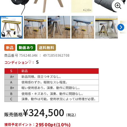
DTM オンライン納品
レコーディング機器
配信/ライブ機器
楽器アクセサリ
中古
ヴィンテージ
新品
動画あり
送料無料
商品番号 756240
JAN ：
4971850362708
S
コンディション
：
¥
324,500
販売価格
（税込）
29500pt(10%)
獲得予定ポイント：