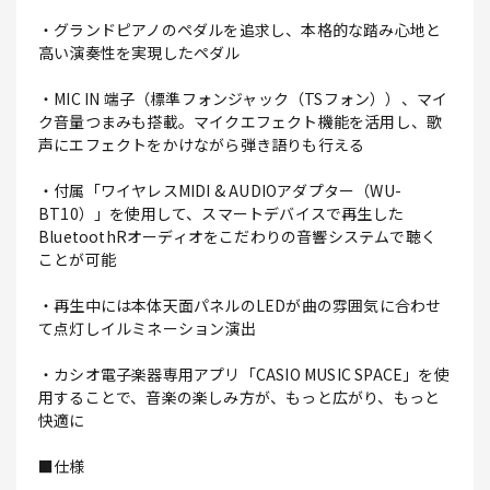
・グランドピアノのペダルを追求し、本格的な踏み心地と
高い演奏性を実現したペダル
・MIC IN 端子（標準フォンジャック（TSフォン））、マイ
ク音量つまみも搭載。マイクエフェクト機能を活用し、歌
声にエフェクトをかけながら弾き語りも行える
・付属「ワイヤレスMIDI & AUDIOアダプター（WU-
BT10）」を使用して、スマートデバイスで再生した
BluetoothRオーディオをこだわりの音響システムで聴く
ことが可能
・再生中には本体天面パネルのLEDが曲の雰囲気に合わせ
て点灯しイルミネーション演出
・カシオ電子楽器専用アプリ「CASIO MUSIC SPACE」を使
用することで、音楽の楽しみ方が、もっと広がり、もっと
快適に
■仕様