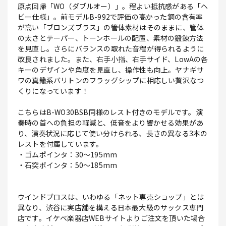
原点回帰「WO（ダブルオー）」。程よい抵抗感がある「ヘ
ビー仕様」。前モデルB-992で評価の高かった銅の含有率
が高い「ブロンズブラス」の管体素材はそのままに、管体
の太さとテーパー、トーンホールの配置、素材の鍛錬方法
を見直し。さらにバランスの取れた音程が得られるように
改良されました。また、右手小指、右手サイド、LowAの各
キーのデザインや角度を見直し、操作性も向上。ヤナギサ
ワの真鍮系バリトンのフラッグシップに相応しい贅沢なつ
くりになっています！
こちらはB-WO30BSB同様のレスト付きのモデルです。演
奏時の首への負担の軽減と、低音をより響かせる効果があ
り、演奏状況に応じて使い分けられる、長さの異なる3本の
レストを付属しています。
・ゴムポインタ：30～195mm
・石突ポインタ：50～185mm
ウインドブロスは、いわゆる「ネット専売ショップ」とは
異なり、渋谷に実店舗を構える日本最大級のサックス専門
店です。イケベ楽器店WEBサイトよりご注文を頂いた場合