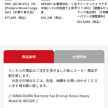
PWC-201SN #511（N）
A89SM※お取寄対応：ご注
テナーサックス ヤナギ
[Primero Wood Conga
文後2～3ヶ月程度で入荷予
ワ T-WO2 【調整&セ
Set] 【お取り寄せ品】
定
アップ後出荷】【5年
ーバランス調整無料】
¥
77,605
（税込）
¥
31,240
（税込）
¥
514,800
（税込）
商品説明
仕様詳細
※こちらの商品はご注文を頂きました後にメーカー商品手
配を致します。
お急ぎの場合などは、別途、納期をお問い合わせくださ
います様お願い致します。
// YANAGISAWA Baritone Sax Bronze Brass Heavy
Model B-WO20R //