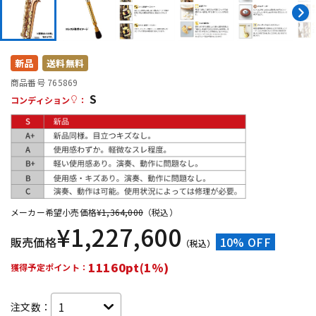
DTM オンライン納品
レコーディング機器
配信/ライブ機器
楽器アクセサリ
新品
送料無料
商品番号 765869
S
コンディション
：
中古
ヴィンテージ
メーカー希望小売価格
¥
1,364,000
（税込）
¥
1,227,600
販売価格
10% OFF
（税込）
11160pt(1%)
獲得予定ポイント：
注文数：