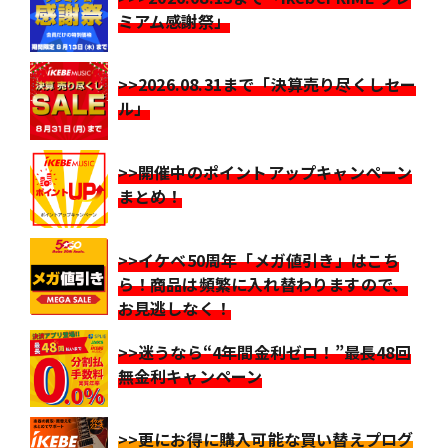
ミアム感謝祭」
>>2026.08.31まで「決算売り尽くしセー
ル」
>>開催中のポイントアップキャンペーン
まとめ！
>>イケベ50周年「メガ値引き」はこち
ら！商品は頻繁に入れ替わりますので、
お見逃しなく！
>>迷うなら“4年間金利ゼロ！”最長48回
無金利キャンペーン
>>更にお得に購入可能な買い替えプログ