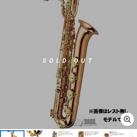
ベース
ウクレレ
ドラム
パーカッション
キーボード
電子ピアノ
SOLD OUT
管楽器
その他楽器
アンプ
エフェクター
DJ機器
DTM