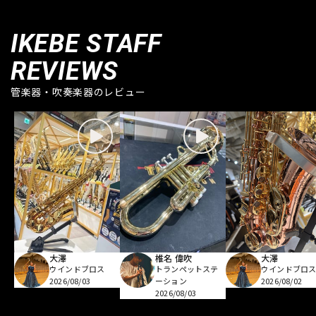
IKEBE STAFF
REVIEWS
管楽器・吹奏楽器のレビュー
大澤
椎名 偉吹
大澤
ウインドブロス
トランペットステ
ウインドブロ
2026/08/03
ーション
2026/08/02
2026/08/03