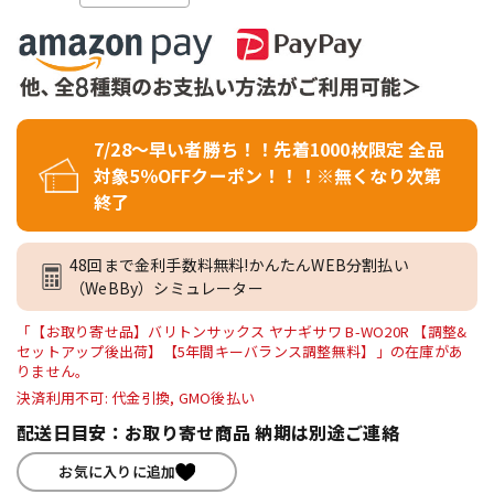
7/28～早い者勝ち！！先着1000枚限定 全品
対象5％OFFクーポン！！！※無くなり次第
終了
48回まで金利手数料無料!かんたんWEB分割払い
（WeBBy）シミュレーター
「【お取り寄せ品】バリトンサックス ヤナギサワ B-WO20R 【調整&
セットアップ後出荷】【5年間キーバランス調整無料】」の在庫があ
りません。
決済利用不可: 代金引換, GMO後払い
配送日目安：お取り寄せ商品 納期は別途ご連絡
お気に入りに追加