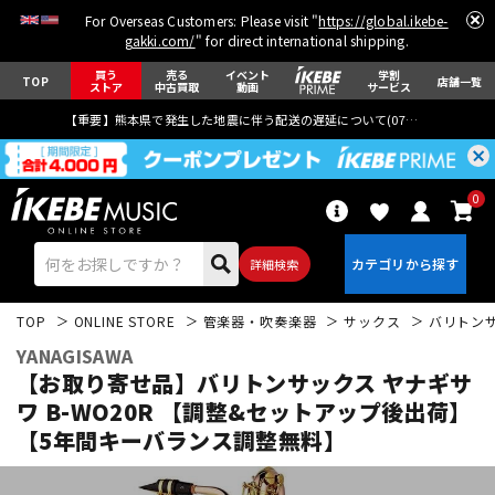
For Overseas Customers: Please visit "
https://global.ikebe-
gakki.com/
" for direct international shipping.
買う
売る
イベント
学割
TOP
店舗一覧
ストア
中古買取
動画
サービス
【重要】熊本県で発生した地震に伴う配送の遅延について(
07月29日
更新)
0
詳細検索
TOP
ONLINE STORE
管楽器・吹奏楽器
サックス
バリトン
YANAGISAWA
【お取り寄せ品】バリトンサックス ヤナギサ
ワ B-WO20R 【調整&セットアップ後出荷】
【5年間キーバランス調整無料】
エレキギター
アコギ/エレアコ