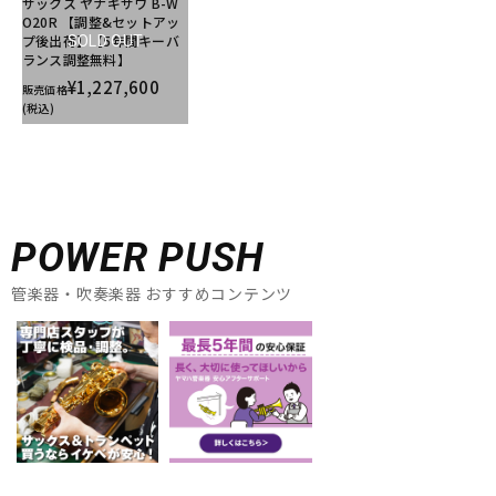
サックス ヤナギサワ B-W
O20R 【調整&セットアッ
プ後出荷】【5年間キーバ
SOLD OUT
ランス調整無料】
¥1,227,600
販売価格
(税込)
POWER PUSH
管楽器・吹奏楽器 おすすめコンテンツ