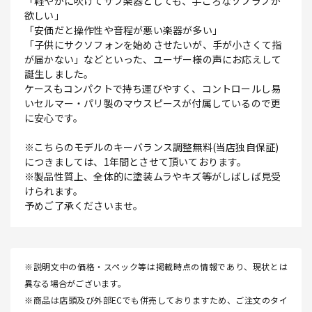
「軽やかに吹けてサブ楽器としても、手ごろなソプラノが
欲しい」
「安価だと操作性や音程が悪い楽器が多い」
「子供にサクソフォンを始めさせたいが、手が小さくて指
が届かない」などといった、ユーザー様の声にお応えして
誕生しました。
ケースもコンパクトで持ち運びやすく、コントロールし易
いセルマー・パリ製のマウスピースが付属しているので更
に安心です。
※こちらのモデルのキーバランス調整無料(当店独自保証)
につきましては、1年間とさせて頂いております。
※製品性質上、全体的に塗装ムラやキズ等がしばしば見受
けられます。
予めご了承くださいませ。
※説明文中の価格・スペック等は掲載時点の情報であり、現状とは
異なる場合がございます。
※商品は店頭及び外部ECでも併売しておりますため、ご注文のタイ