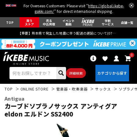
For Overseas Customers: Please visit "
https://global.ikebe-
gakki.com/
" for direct international shipping.
買う
売る
イベント
学割
TOP
店舗一覧
ストア
中古買取
動画
サービス
【重要】熊本県で発生した地震に伴う配送の遅延について(
07月29日
更新)
0
詳細検索
TOP
ONLINE STORE
管楽器・吹奏楽器
サックス
ソプラノ
Antigua
カーブドソプラノサックス アンティグア
eldon エルドン SS2400
エレキギター
アコギ/エレアコ