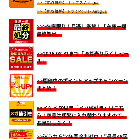
>>【買取価格】サックス Antigua
>>【買取価格】トランペット Antigua
>>>在庫限り！見逃し厳禁！「在庫一掃
最終処分」
>>2026.08.31まで「決算売り尽くしセー
ル」
>>開催中のポイントアップキャンペーン
まとめ！
>>イケベ50周年「メガ値引き」はこち
ら！商品は頻繁に入れ替わりますので、
お見逃しなく！
>>迷うなら“4年間金利ゼロ！”最長48回