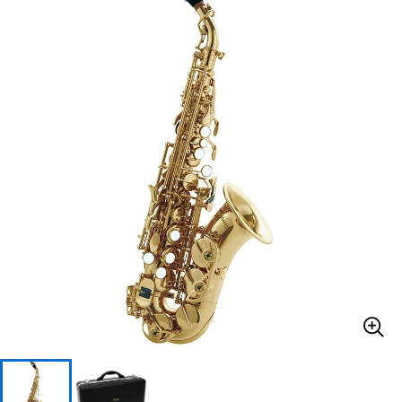
ベース
ウクレレ
ドラム
パーカッション
キーボード
電子ピアノ
管楽器
その他楽器
アンプ
エフェクター
DJ機器
DTM