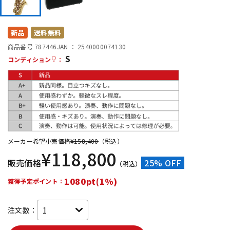
DTM オンライン納品
レコーディング機器
新品
送料無料
配信/ライブ機器
楽器アクセサリ
商品番号 787446
JAN ：
2540000074130
S
コンディション
：
中古
ヴィンテージ
メーカー希望小売価格
¥
158,400
（税込）
¥
118,800
販売価格
25% OFF
（税込）
1080pt(1%)
獲得予定ポイント：
注文数：