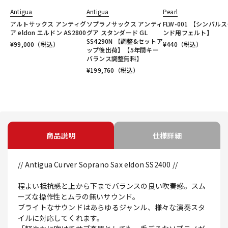
Antigua
Antigua
Pearl
アルトサックス アンティグ
ソプラノサックス アンティ
FLW-001 【シンバル
ア eldon エルドン AS2800
グア スタンダード GL
ンド用フェルト】
SS4290N 【調整&セットア
¥
99,000
（税込）
¥
440
（税込）
ップ後出荷】【5年間キー
バランス調整無料】
¥
199,760
（税込）
商品説明
仕様詳細
// Antigua Curver Soprano Sax eldon SS2400 //
程よい抵抗感と上から下までバランスの良い吹奏感。スム
ーズな操作性とムラの無いサウンド。
ブライトなサウンドはあらゆるジャンル、様々な演奏スタ
イルに対応してくれます。