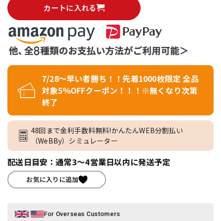
カートに入れる
7/28～早い者勝ち！！先着1000枚限定 全品
対象5％OFFクーポン！！！※無くなり次第
終了
48回まで金利手数料無料!かんたんWEB分割払い
（WeBBy）シミュレーター
配送日目安：通常3～4営業日以内に発送予定
お気に入りに追加
For Overseas Customers