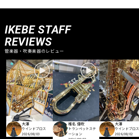
IKEBE STAFF
REVIEWS
管楽器・吹奏楽器のレビュー
大澤
椎名 偉吹
大澤
ウインドブロス
トランペットステ
ウインドブロ
2026/08/03
ーション
2026/08/02