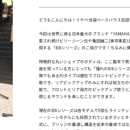
DTM オンラ
レコーディン
イン納品
グ機器
どうもこんにちは！イケベ池袋ベースハウス吉田
ジ
今回は世界に誇る日本最大のブランド「YAMAH
愛され続けビリーシーン氏や亀田誠二(東京事変)
用する「BBシリーズ」のご紹介です！ちなみに僕も
特徴的な丸いシェイプのボディは、ここ数年で男
器を知っている方にとっても「憧れのBBシリー
徴でもあるPJタイプは健在でフロントピックア
能でき、リアピックアップのみにすれば粒立ちの
能で、フロントとリア両方のピックアップ使うと
感じるサウンドを楽しむことができます。
現在のBBシリーズは各モデルで5弦もラインナッ
ー・シーンモデルにも採用されているボディとネ
式に、ブリッジの裏通し構造を従来の垂直ではな