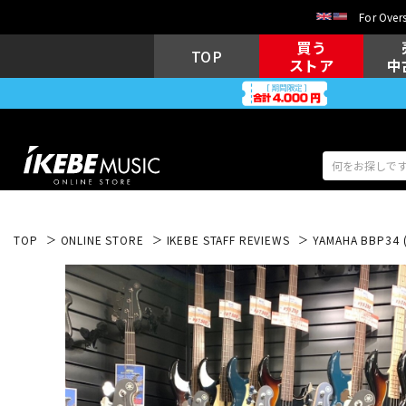
For Overs
買う
TOP
ストア
中
TOP
ONLINE STORE
IKEBE STAFF REVIEWS
YAMAHA BBP34 (
アコギ/エレ
エレキギター
アコ
キーボード
電子ピアノ