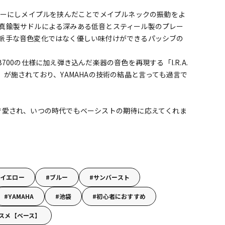
ルダーにしメイプルを挟んだことでメイプルネックの振動をよ
真鍮製サドルによる深みある低音とスティール製のプレー
派手な音色変化ではなく優しい味付けができるパッシブの
00の仕様に加え弾き込んだ楽器の音色を再現する「I.R.A.
」が施されており、YAMAHAの技術の結晶と言っても過言で
で愛され、いつの時代でもベーシストの期待に応えてくれま
！
イエロー
ブルー
サンバースト
YAMAHA
池袋
初心者におすすめ
スメ【ベース】