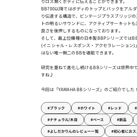
りロス無くボディに伝えることができます。
BB700以降ではボディのトップとバックをア
り伝達する構造で、ビンテージプラスブリッジの
トの明るいサウンドに、アクティブサーキットも
良さを後押しするものになっております。
そして、最上位機種の日本製BBPシリーズではBB7
(イニシャル・レスポンス・アクセラレーション)
はない唯一無二のBBを堪能できます。
研究を重ねて進化し続けるBBシリーズは世界中
すね♪
今回は「YAMAHA BBシリーズ」のご紹介でした
ブラック
ホワイト
レッド
ナチュラル/木目
ベース
新品
よしだかりんのレビュー一覧
初心者におス