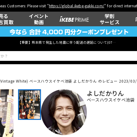
eas Customers: Please visit "
https://global.ikebe-gakki.com/
" for direct intern
売る
イベント
学割
古買取
動画
サービス
【重要】熊本県で発生した地震に伴う配送の遅延について(
07月29日
更新)
Vintage White)
ベースハウスイケベ池袋 よしだかりん のレビュー 2023/03/
ベース
ウクレレ
よしだかりん
ベースハウスイケベ池袋
管楽器
その他楽器