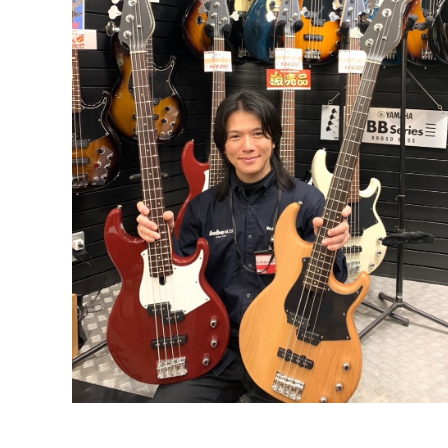
DJ機器
DTM
中古
ヴィンテー