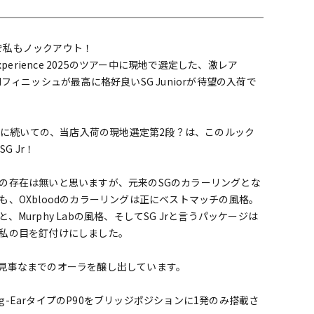
配信/ライブ
楽器アクセサ
機器
リ
地で私もノックアウト！
er Experience 2025のツアー中に現地で選定した、激レア
 Agedフィニッシュが最高に格好良いSG Juniorが待望の入荷で
35に続いての、当店入荷の現地選定第2段？は、このルック
G Jr！
の存在は無いと思いますが、元来のSGのカラーリングとな
、OXbloodのカラーリングは正にベストマッチの風格。
urphy Labの風格、そしてSG Jrと言うパッケージは
私の目を釘付けにしました。
見事なまでのオーラを醸し出しています。
og-EarタイプのP90をブリッジポジションに1発のみ搭載さ