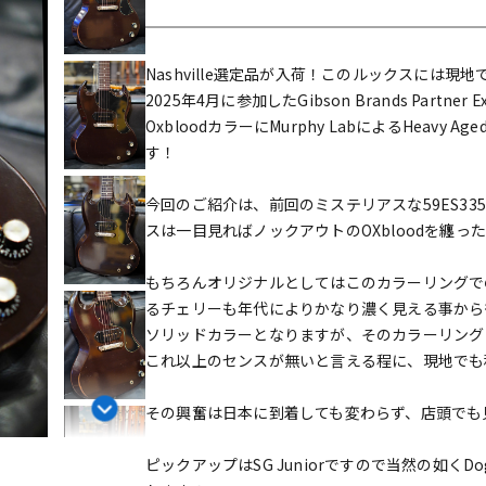
DTM オンラ
レコーディン
イン納品
グ機器
Nashville選定品が入荷！このルックスには現
2025年4月に参加したGibson Brands Partn
ジ
OxbloodカラーにMurphy LabによるHeavy
す！
今回のご紹介は、前回のミステリアスな59ES3
スは一目見ればノックアウトのOXbloodを纏ったS
もちろんオリジナルとしてはこのカラーリングで
るチェリーも年代によりかなり濃く見える事からも
ソリッドカラーとなりますが、そのカラーリングと、M
これ以上のセンスが無いと言える程に、現地でも
その興奮は日本に到着しても変わらず、店頭でも
ピックアップはSG Juniorですので当然の如くD