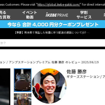
eas Customers: Please visit "
https://global.ikebe-gakki.com/
" for direct intern
売る
イベント
学割
古買取
動画
サービス
【重要】熊本県で発生した地震に伴う配送の遅延について(
07月29日
更新)
ン / アンプステーションプレミアム 佐藤 勝彦 のレビュー 2025/06/19
ベース
ウクレレ
佐藤 勝彦
ギターズステーション /
管楽器
その他楽器