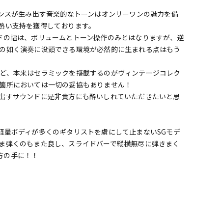
アンスが生み出す音楽的なトーンはオンリーワンの魅力を備
熱い支持を獲得しております。
ドの幅は、ボリュームとトーン操作のみとはなりますが、逆
の如く演奏に没頭できる環境が必然的に生まれる点はもう
ど、本来はセラミックを搭載するのがヴィンテージコレク
箇所においては一切の妥協もありません！
出すサウンドに是非貴方にも酔いしれていただきたいと思
軽量ボディが多くのギタリストを虜にして止まないSGモデ
ま弾くのもまた良し、スライドバーで縦横無尽に弾きまく
貴方の手に！！