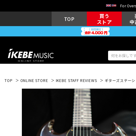
For Overs
買う
TOP
ストア
中
TOP
ONLINE STORE
IKEBE STAFF REVIEWS
ギターズステーショ
アコギ/エレ
エレキギター
アコ
キーボード
電子ピアノ