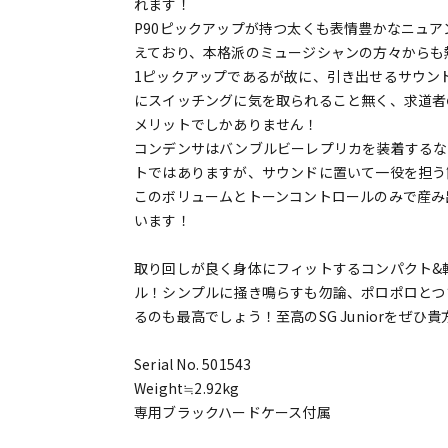
れます！
P90ピックアップが持つ太くも表情豊かなニュ
えており、本格派のミュージシャンの方々からも
1ピックアップであるが故に、引き出せるサウン
にスイッチングに気を取られること無く、求道者
メリットでしかありません！
コンデンサはバンブルビーレプリカを装着するな
トではありますが、サウンドに置いて一役を担う
このボリュームとトーンコントロールのみで産み
います！
取り回しが良く身体にフィットするコンパクト&
ル！シンプルに掻き鳴らすも勿論、ポロポロとつ
るのも最高でしょう！至高のSG Juniorをぜひ
Serial No. 501543
Weight≒2.92kg
専用ブラックハードケース付属