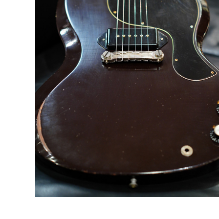
DJ機器
DTM
中古
ヴィンテー