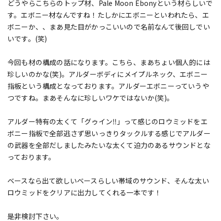
どうやらこちらのトップ材、Pale Moon Ebonyという材らしいで
す。エボニー材なんですね！たしかにエボニーといわれたら、エ
ボニーか、、まあ見た目がかっこいいので名前なんて後回しでい
いです。(笑)
今回も材の構成の話になります。こちら、まあちょい個人的には
珍しいのかな(笑)。アルダーボディにメイプルネック、エボニー
指板という構成となっております。アルダーエボニーっていうや
つですね。まあそんなに珍しいワケではないか(笑)。
アルダー特有の太くて「グゥイン‼」って感じのロウミッドをエ
ボニー指板で全部逃さず思いっきりタックルする感じでアルダー
の武器を全部だしましたみたいな太くて迫力のあるサウンドとな
っております。
ベースなら出て欲しいベースらしい帯域のサウンド、そんな太い
ロウミッドをクリアに出力してくれる一本です！
是非検討下さい。