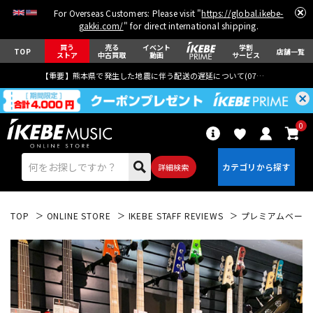
For Overseas Customers: Please visit "
https://global.ikebe-
gakki.com/
" for direct international shipping.
買う
売る
イベント
学割
TOP
店舗一覧
ストア
中古買取
動画
サービス
【重要】熊本県で発生した地震に伴う配送の遅延について(
07月29日
更新)
0
詳細検索
TOP
ONLINE STORE
IKEBE STAFF REVIEWS
プレミアムベース大阪
エレキギター
アコギ/エレアコ