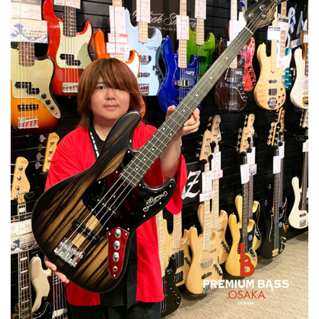
ベース
ウクレレ
ドラム
パーカッション
キーボード
電子ピアノ
管楽器
その他楽器
アンプ
エフェクター
DJ機器
DTM