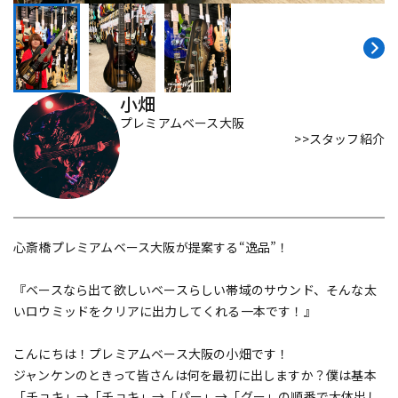
DTM オンライン納品
レコーディング機器
配信/ライブ機器
楽器アクセサリ
小畑
プレミアムベース大阪
>>スタッフ紹介
中古
ヴィンテージ
心斎橋プレミアムベース大阪が提案する“逸品”！
『ベースなら出て欲しいベースらしい帯域のサウンド、そんな太
いロウミッドをクリアに出力してくれる一本です！』
こんにちは！プレミアムベース大阪の小畑です！
ジャンケンのときって皆さんは何を最初に出しますか？僕は基本
「チョキ」→「チョキ」→「パー」→「グー」の順番で大体出し