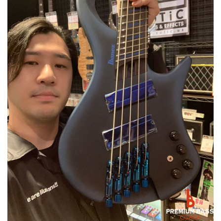
ベース
ウクレレ
ドラム
パーカッション
キーボード
電子ピアノ
管楽器
その他楽器
アンプ
エフェクター
DJ機器
DTM