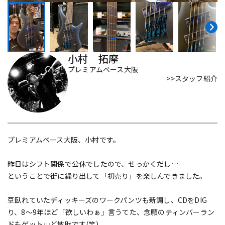
DTM オンライン納品
レコーディング機器
配信/ライブ機器
楽器アクセサリ
小村 拓摩
プレミアムベース大阪
>>スタッフ紹介
中古
ヴィンテージ
プレミアムベース大阪、小村です。
昨日はシフト関係で公休でしたので、せっかくだし…
ということで街に繰り出して「初売り」を楽しんできました。
草臥れていたディッキーズのワークパンツも新調し、CDをDIG
り、8～9年ほど「欲しいわぁ」言うてた、念願のティンバーラン
ドもゲット…ど散財です(笑)