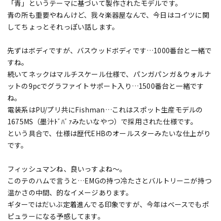
「青」というテーマに基づいて製作されたモデルです。
青の所も重要やねんけど、我々楽器屋なんで、今日はコイツに関
してちょっとそれっぽい話します。
先ずはボディですが、バスウッドボディです…1000番台と一緒で
すね。
続いてネックはマルチスケール仕様で、パンガパンガ＆ウォルナ
ットの9pcでグラファイトサポート入り…1500番台と一緒です
ね。
電装系はPU/プリ共にFishman…これはスポット生産モデルの
1675MS（墨汁ﾄﾞﾊﾞｧみたいなやつ）で採用された仕様です。
という具合で、仕様は歴代EHBのオールスターみたいな仕上がり
です。
フィッシュマンね、良いっすよね～。
このテのハムで言うと…EMGの持つ冷たさとバルトリーニが持つ
温かさの中間、的なイメージあります。
ギターではだいぶ定着進んでる印象ですが、今年はベースでもポ
ピュラーになる予感してます。