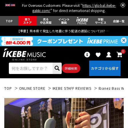
For Overseas Customers: Please visit "
https://global.ikebe-
gakki.com/
" for direct international shipping.
買う
売る
イベント
学割
TOP
店舗一覧
ストア
中古買取
動画
サービス
【重要】熊本県で発生した地震に伴う配送の遅延について(
07月29日
更新)
0
詳細検索
TOP
ONLINE STORE
IKEBE STAFF REVIEWS
Ibanez Bass
エレキギター
アコギ/エレアコ