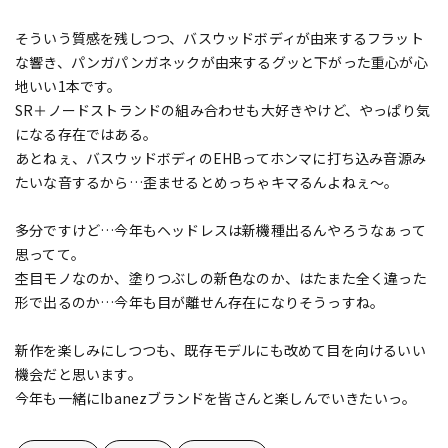
そういう質感を残しつつ、バスウッドボディが由来するフラット
な響き、パンガパンガネックが由来するグッと下がった重心が心
地いい1本です。
SR＋ノードストランドの組み合わせも大好きやけど、やっぱり気
になる存在ではある。
あとねぇ、バスウッドボディのEHBってホンマに打ち込み音源み
たいな音するから…歪ませるとめっちゃキマるんよねぇ～。
多分ですけど…今年もヘッドレスは新機種出るんやろうなぁって
思ってて。
杢目モノなのか、塗りつぶしの新色なのか、はたまた全く違った
形で出るのか…今年も目が離せん存在になりそうっすね。
新作を楽しみにしつつも、既存モデルにも改めて目を向けるいい
機会だと思います。
今年も一緒にIbanezブランドを皆さんと楽しんでいきたいっ。